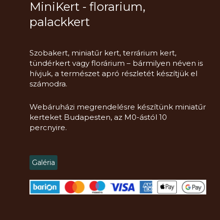
MiniKert - florarium,
palackkert
Szobakert, miniatűr kert, terrárium kert,
tündérkert vagy florárium – bármilyen néven is
hívjuk, a természet apró részletét készítjük el
számodra.
Webáruházi megrendelésre készítünk miniatűr
kerteket Budapesten, az M0-ástól 10
percnyire.
Galéria