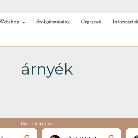
Webshop
Szolgáltatásaink
Cégeknek
Információ
árnyék
Rólunk írtátok: