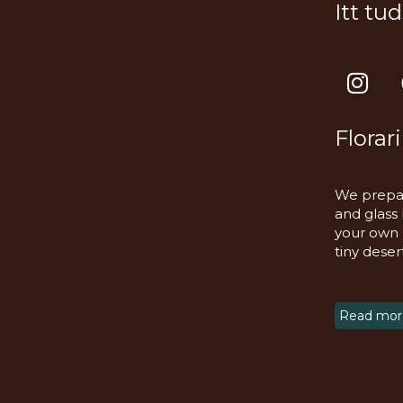
Itt tu
I
n
s
Florar
t
a
g
We prepar
r
and glass
a
your own m
tiny deser
m
Read more