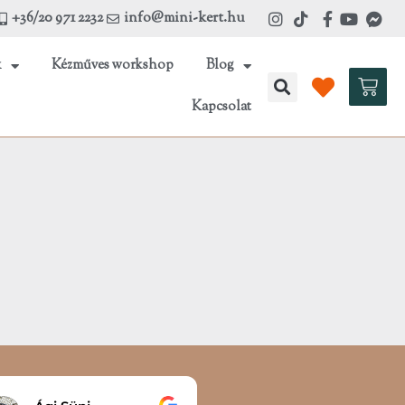
+36/20 971 2232
info@mini-kert.hu
k
Kézműves workshop
Blog
Kosá
Kapcsolat