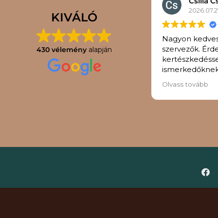
Csilla C
2026.07.2
KIVÁLÓ
Nagyon kedves
szervezők. Érde
430 vélemény
alapján
kertészkedéss
ismerkedőknek 
program.
Olvass tovább