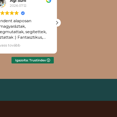
Ági Süni
Enikő Dánielné Matyi
2026.07.12.
2026.07.12.
indent alaposan
Nagyon élvezetes
magyaráztak,
workshop volt, szuper
gmutattak, segítettek,
hangulatban telt az egés
ztattak :) Fantasztikus,
😊
eatív 2 óra volt,
Minden érthetően el volt
vass tovább
Olvass tovább
öszönöm!
magyarázva, így nemcsa
egy gyönyörű floráriumm
lettem gazdagabb, han
Igazolta: Trustindex
azt is megtanultam, hog
készíthetek otthon sajáto
Jó szívvel ajánlom!😊❤️