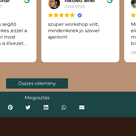
sihar
nikolett lehel
7.
2026.07.25.
 segítő
szuper workshop volt,
M
kes ,ezzel a
mindenkinek jo szivvel
el
el most
ajanlom!
me
is élvezetes
bí
kr
Ol
k
Összes vélemény
Megosztás