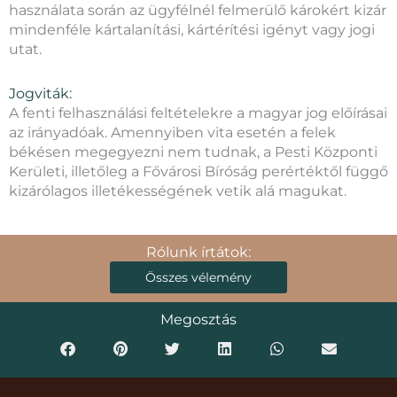
használata során az ügyfélnél felmerülő károkért kizár
mindenféle kártalanítási, kártérítési igényt vagy jogi
utat.
Jogviták:
A fenti felhasználási feltételekre a magyar jog előírásai
az irányadóak. Amennyiben vita esetén a felek
békésen megegyezni nem tudnak, a Pesti Központi
Kerületi, illetőleg a Fővárosi Bíróság perértéktől függő
kizárólagos illetékességének vetik alá magukat.
Rólunk írtátok:
Összes vélemény
Megosztás