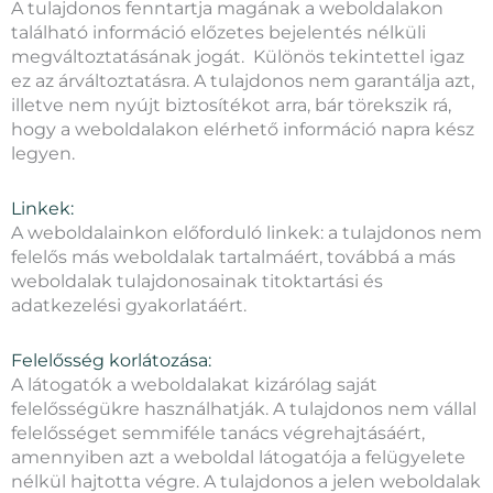
A tulajdonos fenntartja magának a weboldalakon
található információ előzetes bejelentés nélküli
megváltoztatásának jogát. Különös tekintettel igaz
ez az árváltoztatásra. A tulajdonos nem garantálja azt,
illetve nem nyújt biztosítékot arra, bár törekszik rá,
hogy a weboldalakon elérhető információ napra kész
legyen.
Linkek:
A weboldalainkon előforduló linkek: a tulajdonos nem
felelős más weboldalak tartalmáért, továbbá a más
weboldalak tulajdonosainak titoktartási és
adatkezelési gyakorlatáért.
Felelősség korlátozása:
A látogatók a weboldalakat kizárólag saját
felelősségükre használhatják. A tulajdonos nem vállal
felelősséget semmiféle tanács végrehajtásáért,
amennyiben azt a weboldal látogatója a felügyelete
nélkül hajtotta végre. A tulajdonos a jelen weboldalak