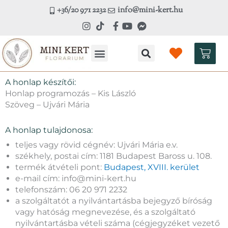
Skip
+36/20 971 2232
info@mini-kert.hu
to
content
Kosá
A honlap készítői:
Honlap programozás – Kis László
Szöveg – Ujvári Mária
A honlap tulajdonosa:
teljes vagy rövid cégnév: Ujvári Mária e.v.
székhely, postai cím: 1181 Budapest Baross u. 108.
termék átvételi pont:
Budapest, XVIII. kerület
e-mail cím: info@mini-kert.hu
telefonszám: 06 20 971 2232
a szolgáltatót a nyilvántartásba bejegyző bíróság
vagy hatóság megnevezése, és a szolgáltató
nyilvántartásba vételi száma (cégjegyzéket vezető