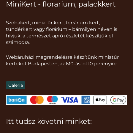
MiniKert - florarium, palackkert
Szobakert, miniatűr kert, terrárium kert,
tündérkert vagy florárium – bármilyen néven is
hívjuk, a természet apró részletét készítjük el
számodra.
Webáruházi megrendelésre készítünk miniatűr
kerteket Budapesten, az M0-ástól 10 percnyire.
Galéria
Itt tudsz követni minket: