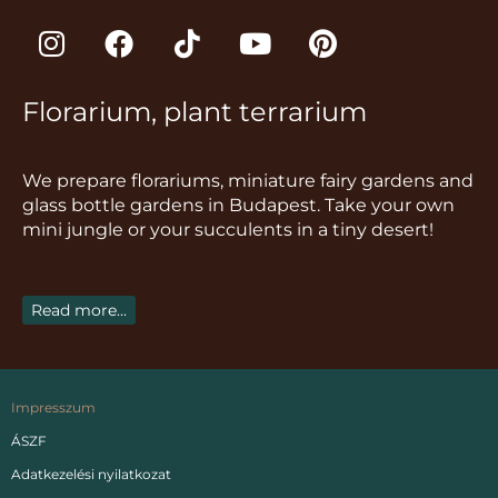
I
F
T
Y
P
n
a
i
o
i
s
c
k
u
n
Florarium, plant terrarium
t
e
t
t
t
a
b
o
u
e
g
o
k
b
r
We prepare florariums, miniature fairy gardens and
r
o
e
e
glass bottle gardens in Budapest. Take your own
a
k
s
mini jungle or your succulents in a tiny desert!
m
t
Read more...
Impresszum
ÁSZF
Adatkezelési nyilatkozat