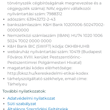
törvényszék cégbíróságának megnevezése és a
cégjegyzék száma): NAV, egyéni vállalkozói
nyilvántartási szám: 7988312
adószám: 63943272-2-43
bankszámlaszám: K&H Bank 10201006-50247002-
00000000
Nemzetközi számlaszám (IBAN): HU74 1020 1006
5024 7002 0000 0000
K&H Bank BIC (SWIFT) kódja: OKHBHUHB
webáruház nyilvántartási szám: 10419 (Budapest
Főváros XVIII. kerület Pestszentlőrinc-
Pestszentimrei Polgármesteri Hivatal)
magatartási kódex elérhetősége:
http://oksz.hu/kereskedelmi-etikai-kodex
tárhelyszolgáltató székhelye, email címe:
Tárhely.eu
További nyilatkozatok:
Adatvédelmi nyilatkozat
Süti szabályzat
Általános Szerződési Feltételek