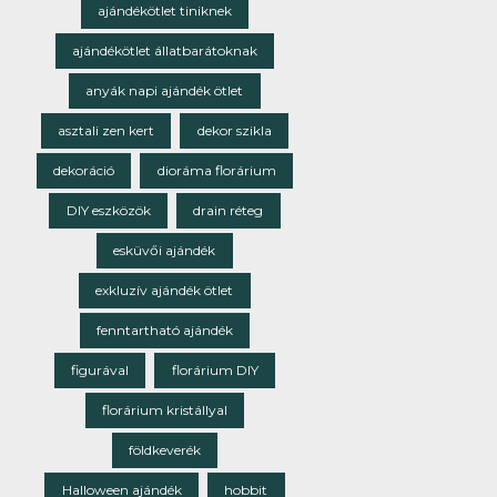
ajándékötlet tiniknek
ajándékötlet állatbarátoknak
anyák napi ajándék ötlet
asztali zen kert
dekor szikla
dekoráció
dioráma florárium
DIY eszközök
drain réteg
esküvői ajándék
exkluzív ajándék ötlet
fenntartható ajándék
figurával
florárium DIY
florárium kristállyal
földkeverék
Halloween ajándék
hobbit