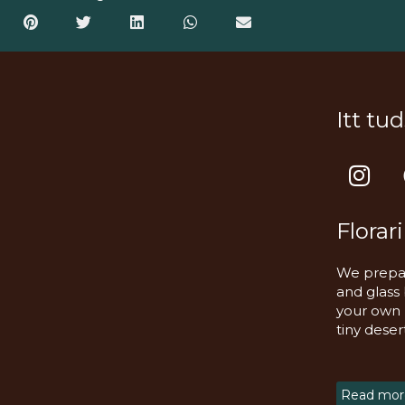
Itt tu
I
n
s
Florar
t
a
We prepar
g
and glass
r
your own m
a
tiny deser
m
Read more