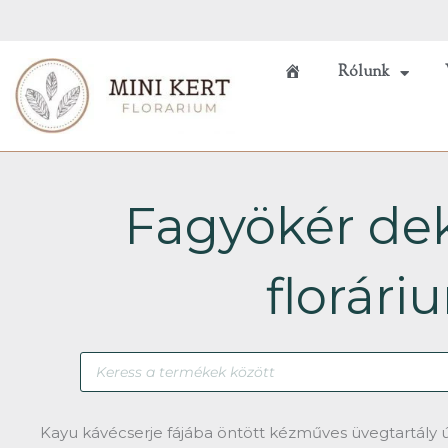
Skip
to
content
Rólunk
Főoldal
Fagyökér de
florári
Products
search
Kayu kávécserje fájába öntött kézműves üvegtartály ú