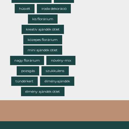
húsvét
iroda dekoráció
kis florárium
kreatív ajándék ötlet
közepes florárium
mini ajándék ötlet
nagy florárium
növény-mix
pozsgás
szukkulens
tündérkert
élményajándék
élmény ajándék ötlet