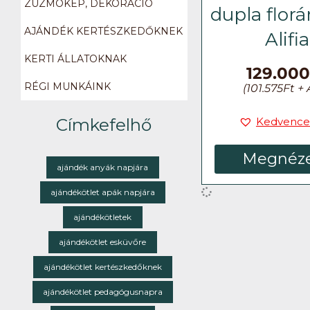
ZUZMÓKÉP, DEKORÁCIÓ
dupla florá
AJÁNDÉK KERTÉSZKEDŐKNEK
Alifia
KERTI ÁLLATOKNAK
129.00
RÉGI MUNKÁINK
(
101.575
Ft
+ 
Címkefelhő
Kedvence
Megnéz
ajándék anyák napjára
ajándékötlet apák napjára
ajándékötletek
ajándékötlet esküvőre
ajándékötlet kertészkedőknek
ajándékötlet pedagógusnapra