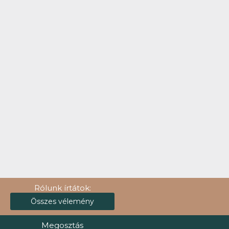
Rólunk írtátok:
Összes vélemény
Megosztás