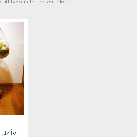
z itt bemutatott design-okba.
luzív