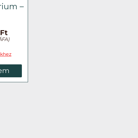
rium –
0
Ft
ÁFA)
khez
em