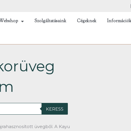
Webshop
Szolgáltatásaink
Cégeknek
Információ
korüveg
um
KERESS
jrahasznosított üvegből. A Kayu