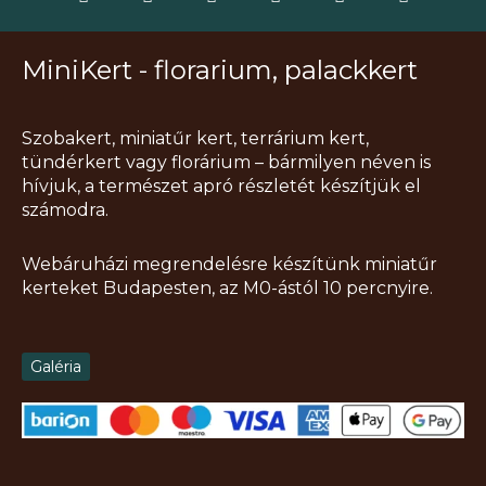
MiniKert - florarium, palackkert
Szobakert, miniatűr kert, terrárium kert,
tündérkert vagy florárium – bármilyen néven is
hívjuk, a természet apró részletét készítjük el
számodra.
Webáruházi megrendelésre készítünk miniatűr
kerteket Budapesten, az M0-ástól 10 percnyire.
Galéria