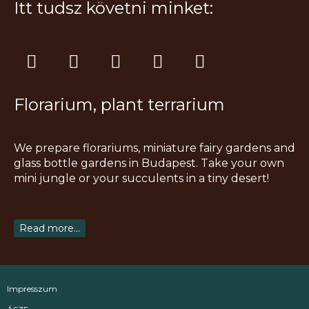
Itt tudsz követni minket:
I
F
T
Y
P
n
a
i
o
i
s
c
k
u
n
Florarium, plant terrarium
t
e
t
t
t
a
b
o
u
e
g
o
k
b
r
We prepare florariums, miniature fairy gardens and
r
o
e
e
glass bottle gardens in Budapest. Take your own
a
k
s
mini jungle or your succulents in a tiny desert!
m
t
Read more...
Impresszum