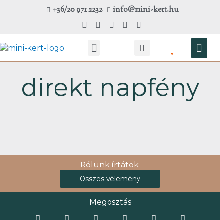
Skip
+36/20 971 2232
info@mini-kert.hu
to
content
Kosá
Kézműves workshop
direkt napfény
Rólunk írtátok:
Összes vélemény
Megosztás