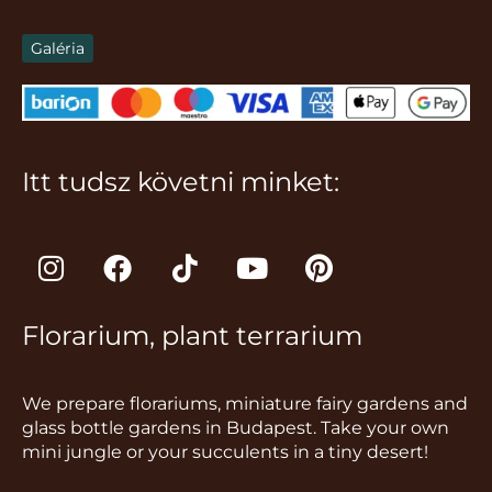
Galéria
Itt tudsz követni minket:
I
F
T
Y
P
n
a
i
o
i
s
c
k
u
n
Florarium, plant terrarium
t
e
t
t
t
a
b
o
u
e
g
o
k
b
r
We prepare florariums, miniature fairy gardens and
r
o
e
e
glass bottle gardens in Budapest. Take your own
a
k
s
mini jungle or your succulents in a tiny desert!
m
t