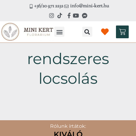
Skip
+36/20 971 2232
info@mini-kert.hu
to
content
Kosá
Kézműves workshop
rendszeres
locsolás
Rólunk írtátok:
KIVÁLÓ