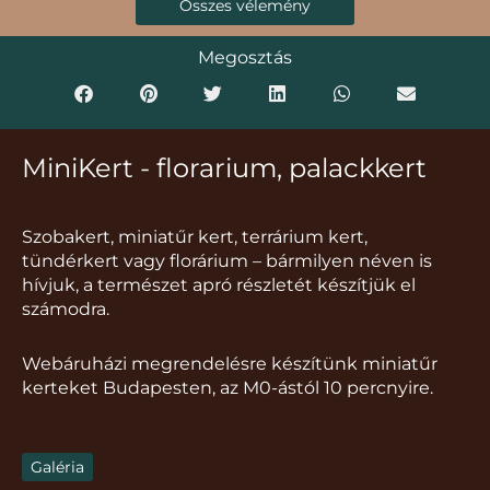
Összes vélemény
Megosztás
MiniKert - florarium, palackkert
Szobakert, miniatűr kert, terrárium kert,
tündérkert vagy florárium – bármilyen néven is
hívjuk, a természet apró részletét készítjük el
számodra.
Webáruházi megrendelésre készítünk miniatűr
kerteket Budapesten, az M0-ástól 10 percnyire.
Galéria