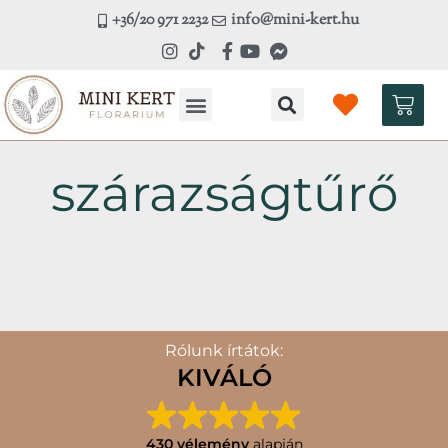
Skip
+36/20 971 2232
info@mini-kert.hu
to
content
Kosá
szárazságtűrő
Rólunk írtátok:
KIVÁLÓ
430 vélemény
alapján