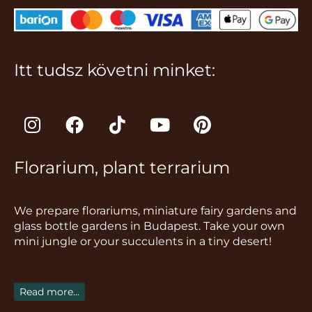
Itt tudsz követni minket:
I
F
T
Y
P
n
a
i
o
i
s
c
k
u
n
Florarium, plant terrarium
t
e
t
t
t
a
b
o
u
e
g
o
k
b
r
We prepare florariums, miniature fairy gardens and
r
o
e
e
glass bottle gardens in Budapest. Take your own
a
k
s
mini jungle or your succulents in a tiny desert!
m
t
Read more...