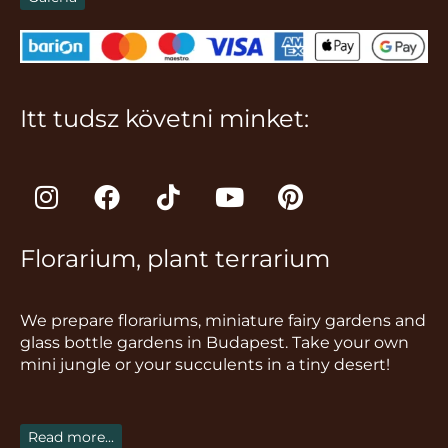
Itt tudsz követni minket:
I
F
T
Y
P
n
a
i
o
i
s
c
k
u
n
Florarium, plant terrarium
t
e
t
t
t
a
b
o
u
e
g
o
k
b
r
We prepare florariums, miniature fairy gardens and
r
o
e
e
glass bottle gardens in Budapest. Take your own
a
k
s
mini jungle or your succulents in a tiny desert!
m
t
Read more...