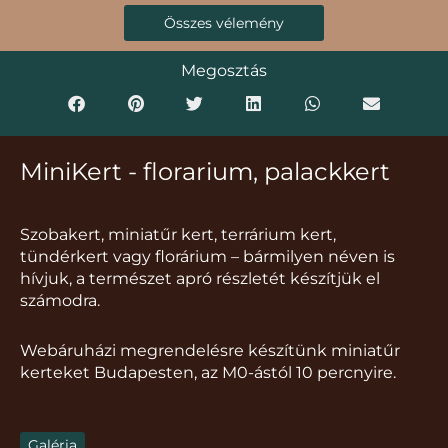
Összes vélemény
Megosztás
MiniKert - florarium, palackkert
Szobakert, miniatűr kert, terrárium kert,
tündérkert vagy florárium – bármilyen néven is
hívjuk, a természet apró részletét készítjük el
számodra.
Webáruházi megrendelésre készítünk miniatűr
kerteket Budapesten, az M0-ástól 10 percnyire.
Galéria