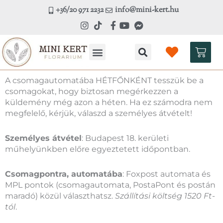
Skip
+36/20 971 2232
info@mini-kert.hu
to
content
Kosá
A csomagautomatába HÉTFŐNKÉNT tesszük be a
csomagokat, hogy biztosan megérkezzen a
küldemény még azon a héten. Ha ez számodra nem
megfelelő, kérjük, válaszd a személyes átvételt!
Személyes átvétel
: Budapest 18. kerületi
műhelyünkben előre egyeztetett időpontban.
Csomagpontra, automatába
: Foxpost automata és
MPL pontok (csomagautomata, PostaPont és postán
maradó) közül választhatsz.
Szállítási költség 1520 Ft-
tól
.