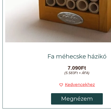
Fa méhecske házikó
7.090
Ft
(
5.583
Ft
+ ÁFA)
Kedvencekhez
Megnézem