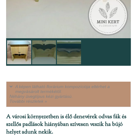
A képen látható florárium kompozíciója eltérhet a
megvásárolt termékétől.
Néhány üvegtípus kézi gyártású.
További részletek »
A városi környezetben is élő denevérek odvas fák és
szellős padlások hiányában szívesen veszik ha bújó
helyet adunk nekik.