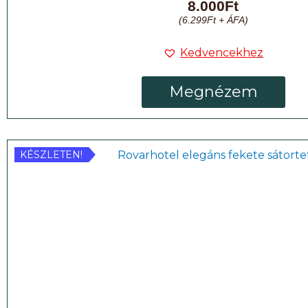
8.000
Ft
(
6.299
Ft
+ ÁFA)
Kedvencekhez
Megnézem
KÉSZLETEN!
KÉSZLETEN!