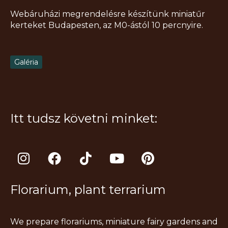
Webáruházi megrendelésre készítünk miniatűr
kerteket Budapesten, az M0-ástól 10 percnyire.
Galéria
Itt tudsz követni minket:
I
F
T
Y
P
n
a
i
o
i
s
c
k
u
n
Florarium, plant terrarium
t
e
t
t
t
a
b
o
u
e
g
o
k
b
r
We prepare florariums, miniature fairy gardens and