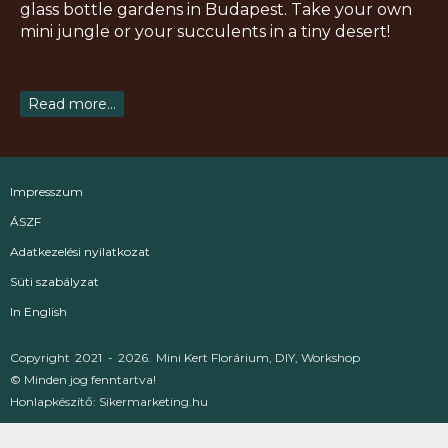
r
o
e
e
glass bottle gardens in Budapest. Take your own
a
k
s
mini jungle or your succulents in a tiny desert!
m
t
Read more...
Impresszum
ÁSZF
Adatkezelési nyilatkozat
Süti szabályzat
In English
Copyright
2021 -
2026.
Mini Kert Florárium, DIY, Workshop
© Minden jog fenntartva!
Honlapkészítő:
Sikermarketing.hu