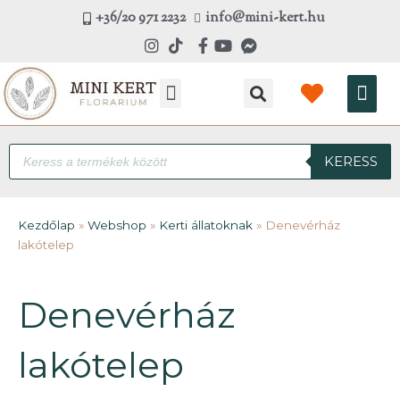
Skip
+36/20 971 2232
info@mini-kert.hu
to
content
Kosá
Products
KERESS
search
Kezdőlap
»
Webshop
»
Kerti állatoknak
»
Denevérház
lakótelep
Denevérház
lakótelep