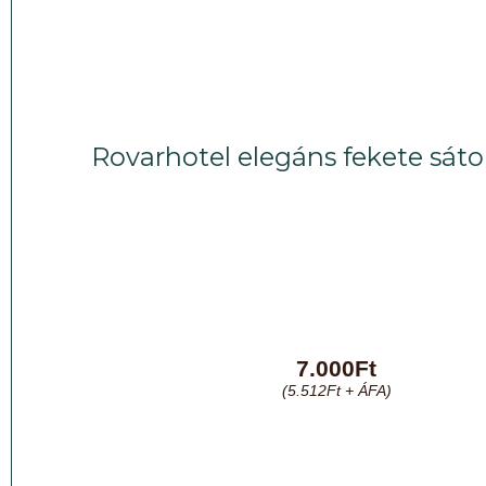
Rovarhotel elegáns fekete sáto
7.000
Ft
(
5.512
Ft
+ ÁFA)