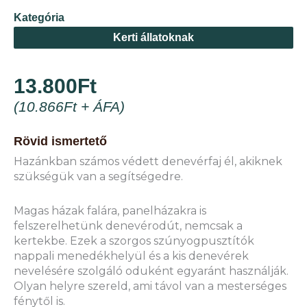
Kategória
Kerti állatoknak
13.800
Ft
(
10.866
Ft
+ ÁFA)
Rövid ismertető
Hazánkban számos védett denevérfaj él, akiknek
szükségük van a segítségedre.
Magas házak falára, panelházakra is
felszerelhetünk denevérodút, nemcsak a
kertekbe. Ezek a szorgos szúnyogpusztítók
nappali menedékhelyül és a kis denevérek
nevelésére szolgáló oduként egyaránt használják.
Olyan helyre szereld, ami távol van a mesterséges
fénytől is.