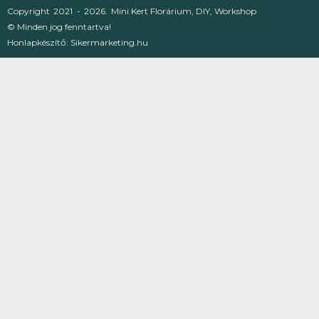
Copyright
2021 -
2026.
Mini Kert Florárium, DIY, Workshop
© Minden jog fenntartva!
Honlapkészítő:
Sikermarketing.hu