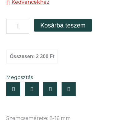
Kedvencekhez
Fakő
Kosárba teszem
zúzalék
mennyiség
Összesen:
2 300 Ft
Megosztás
Szemcsemérete: 8-16 mm