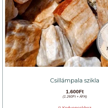
Csillámpala szikla
1.600
Ft
(
1.260
Ft
+ ÁFA)
Kedvencekhez