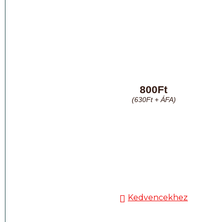
800
Ft
(
630
Ft
+ ÁFA)
Kedvencekhez