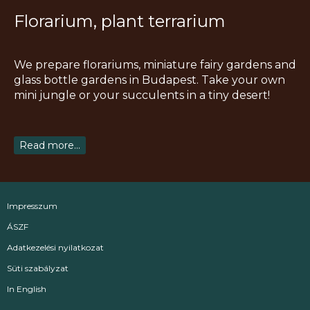
s
c
k
u
n
Florarium, plant terrarium
t
e
t
t
t
a
b
o
u
e
g
o
k
b
r
We prepare florariums, miniature fairy gardens and
r
o
e
e
glass bottle gardens in Budapest. Take your own
a
k
s
mini jungle or your succulents in a tiny desert!
m
t
Read more...
Impresszum
ÁSZF
Adatkezelési nyilatkozat
Süti szabályzat
In English