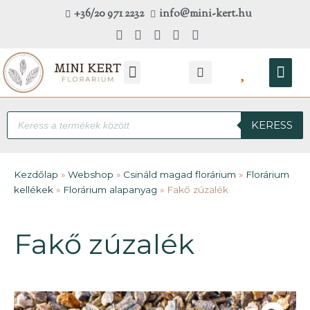
Skip
+36/20 971 2232
info@mini-kert.hu
to
content
Kosá
Products
KERESS
search
Kezdőlap
»
Webshop
»
Csináld magad florárium
»
Florárium
kellékek
»
Florárium alapanyag
»
Fakő zúzalék
Fakő zúzalék