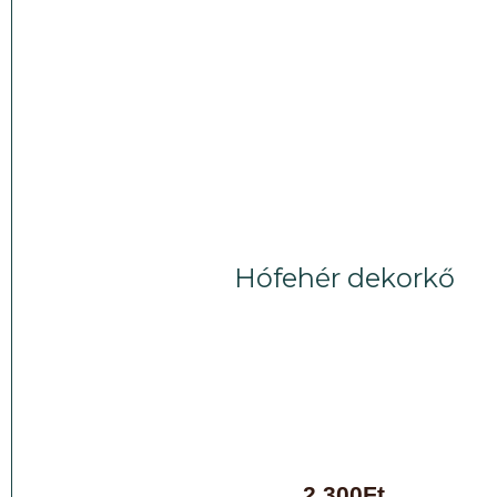
Hófehér dekorkő
2.300
Ft