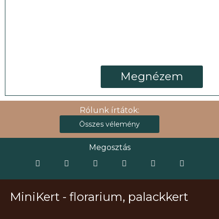
Megnézem
Rólunk írtátok:
Összes vélemény
Megosztás
MiniKert - florarium, palackkert