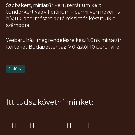
Szobakert, miniatűr kert, terrárium kert,
tündérkert vagy florárium – bármilyen néven is
hívjuk, a természet apró részletét készítjük el
számodra.
Webáruházi megrendelésre készítünk miniatűr
kerteket Budapesten, az M0-ástól 10 percnyire.
Galéria
Itt tudsz követni minket:
I
F
T
Y
P
n
a
i
o
i