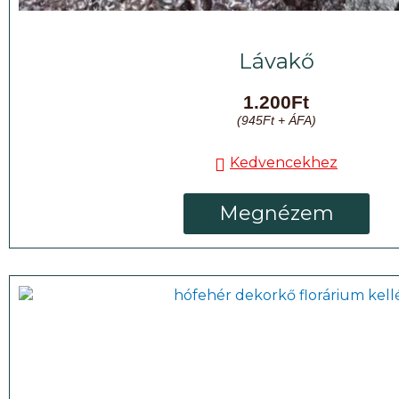
Lávakő
1.200
Ft
(
945
Ft
+ ÁFA)
Kedvencekhez
Megnézem