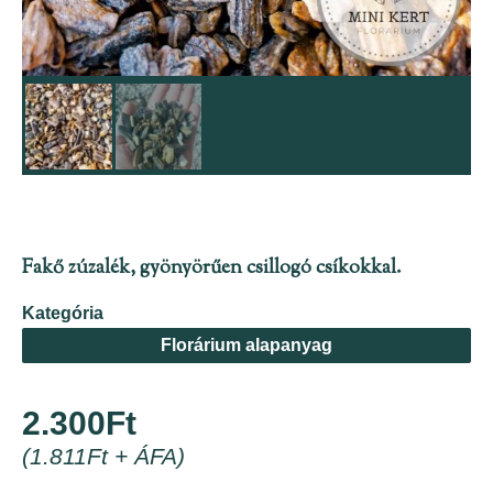
Fakő zúzalék, gyönyörűen csillogó csíkokkal.
Kategória
Florárium alapanyag
2.300
Ft
(
1.811
Ft
+ ÁFA)