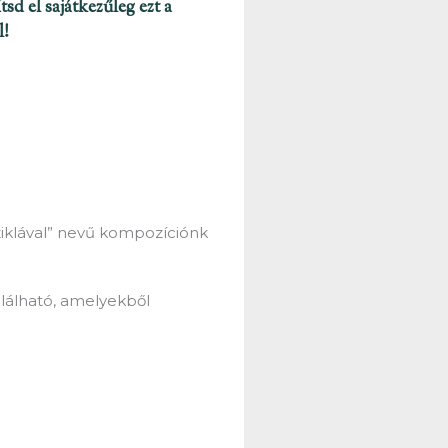
sd el sajátkezűleg ezt a
l!
sziklával” nevű kompozíciónk
álható, amelyekből