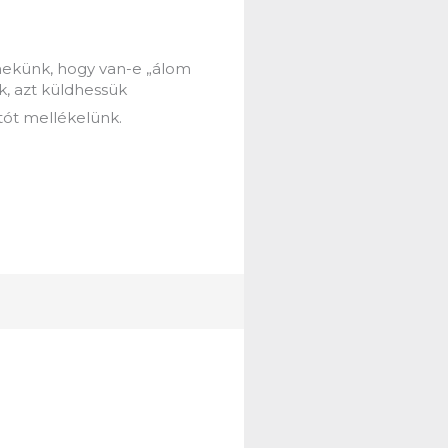
d nekünk, hogy van-e „álom
k, azt küldhessük
tót mellékelünk.