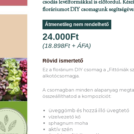
csodás levélformákkal is előfordul. Készít
floráriumot DIY csomagunk segítségéve
Átmenetileg nem rendelhető
24.000
Ft
(
18.898
Ft
+ ÁFA)
Rövid ismertető
Ez a florárium DIY csomag a „Fittóniák 
alkotócsomagja.
A csomagban minden alapanyag megtal
összeállíthatod a kompozíciót:
üveggömb és hozzá illő üvegtető
vízelvezető kő
sphagnum moha
aktív szén