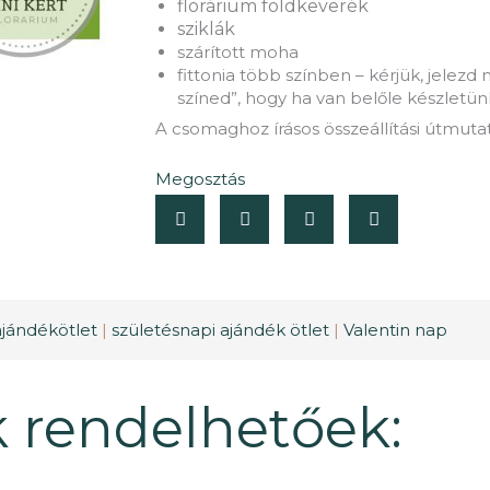
florárium földkeverék
sziklák
szárított moha
fittonia több színben – kérjük, jelez
színed”, hogy ha van belőle készletün
A csomaghoz írásos összeállítási útmuta
Megosztás
ajándékötlet
|
születésnapi ajándék ötlet
|
Valentin nap
 rendelhetőek: