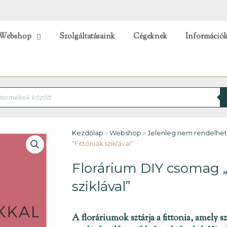
Webshop
Szolgáltatásaink
Cégeknek
Információ
Kezdőlap
»
Webshop
»
Jelenleg nem rendelhe
“Fittóniák sziklával”
Florárium DIY csomag „
sziklával”
A floráriumok sztárja a fittonia, amely 