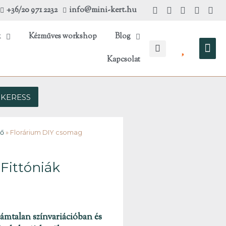
+36/20 971 2232
info@mini-kert.hu
k
Kézműves workshop
Blog
Kos
Kapcsolat
KERESS
tő
»
Florárium DIY csomag
Fittóniák
számtalan színvariációban és