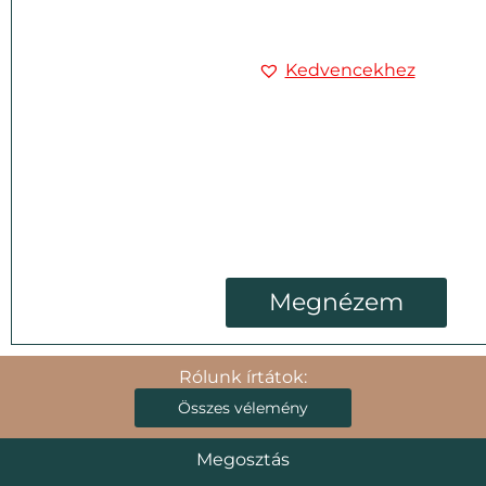
Kedvencekhez
Megnézem
Rólunk írtátok:
Összes vélemény
Megosztás