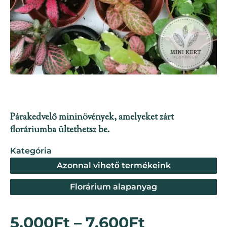
Párakedvelő mininövények, amelyeket zárt
floráriumba ültethetsz be.
Kategória
Azonnal vihető termékeink
Florárium alapanyag
Ártartomá
5.000
Ft
–
7.600
Ft