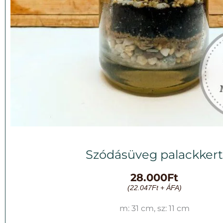
Szódásüveg palackkert
28.000
Ft
(
22.047
Ft
+ ÁFA)
m: 31 cm, sz: 11 cm