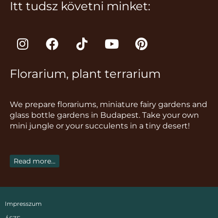
Itt tudsz követni minket:
I
F
T
Y
P
n
a
i
o
i
s
c
k
u
n
Florarium, plant terrarium
t
e
t
t
t
a
b
o
u
e
g
o
k
b
r
We prepare florariums, miniature fairy gardens and
r
o
e
e
glass bottle gardens in Budapest. Take your own
a
k
s
mini jungle or your succulents in a tiny desert!
m
t
Read more...
Impresszum