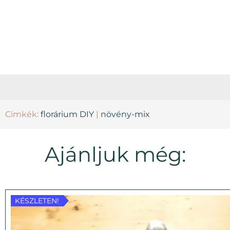
Címkék:
florárium DIY
|
növény-mix
Ajánljuk még:
KÉSZLETEN!
KÉSZLETEN!