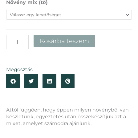
Floráriumi
Növény mix (tő)
növények
-
párakedvelő
mix
mennyiség
Kosárba teszem
Megosztás
Attól függően, hogy éppen milyen növényből van
készletünk, egyeztetés után összekészítjük azt a
mixet, amelyet számodra ajánlunk.