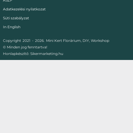
ÁSZF
Adatkezelési nyilatkozat
Süti szabályzat
In English
Copyright
2021 -
2026.
Mini Kert Florárium, DIY, Workshop
© Minden jog fenntartva!
Honlapkészítő:
Sikermarketing.hu