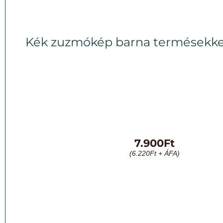
Kék zuzmókép barna termésekke
7.900
Ft
(
6.220
Ft
+ ÁFA)