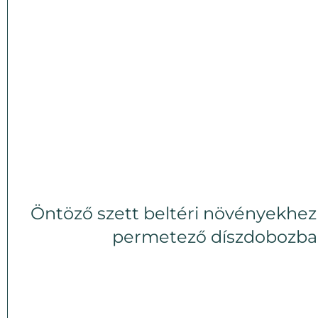
Öntöző szett beltéri növényekhez
permetező díszdobozb