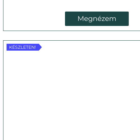
Megnézem
KÉSZLETEN!
KÉSZLETEN!