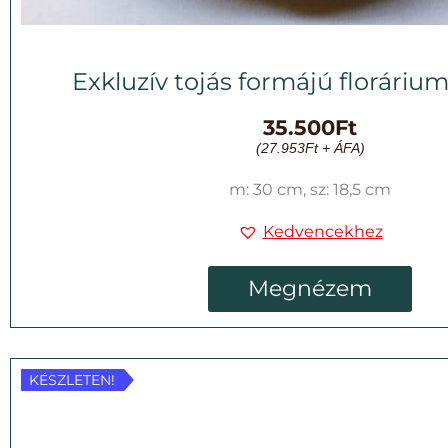
Exkluzív tojás formájú floráriu
35.500
Ft
(
27.953
Ft
+ ÁFA)
m: 30 cm, sz: 18,5 cm
Kedvencekhez
Megnézem
KÉSZLETEN!
KÉSZLETEN!