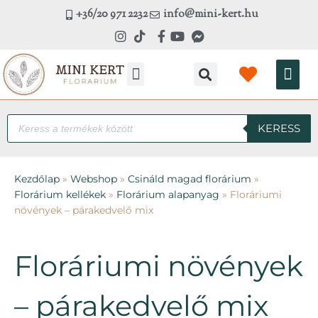
Skip
+36/20 971 2232
info@mini-kert.hu
to
content
Kosá
Kézműves workshop
Products
KERESS
search
Kezdőlap
»
Webshop
»
Csináld magad florárium
»
Florárium kellékek
»
Florárium alapanyag
»
Floráriumi
növények – párakedvelő mix
Floráriumi növények
– párakedvelő mix