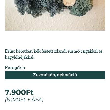
Ezüst keretben kék festett izlandi zuzmó csigákkal és
kagylóhéjakkal.
Kategória
Zuzmókép, dekoráció
7.900
Ft
(
6.220
Ft
+ ÁFA)