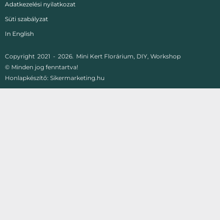
Adatkezelési nyilatkozat
Süti szabályzat
In English
Copyright
2021 -
2026.
Mini Kert Florárium, DIY, Workshop
© Minden jog fenntartva!
Honlapkészítő:
Sikermarketing.hu