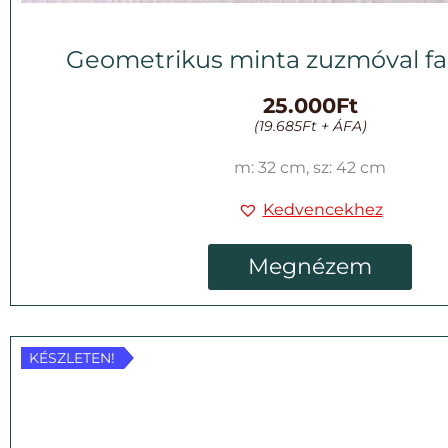
Geometrikus minta zuzmóval fa
25.000
Ft
(
19.685
Ft
+ ÁFA)
m: 32 cm, sz: 42 cm
Kedvencekhez
Megnézem
KÉSZLETEN!
KÉSZLETEN!