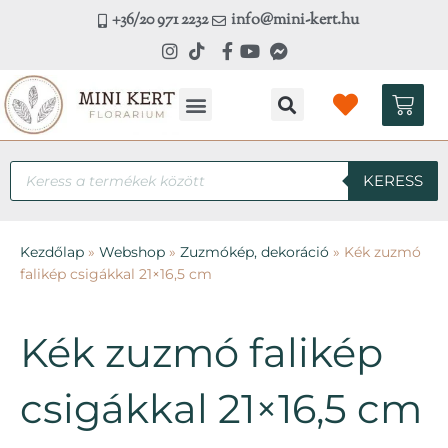
Skip
+36/20 971 2232
info@mini-kert.hu
to
content
Kosá
Kézműves workshop
Products
KERESS
search
Kezdőlap
»
Webshop
»
Zuzmókép, dekoráció
»
Kék zuzmó
falikép csigákkal 21×16,5 cm
Kék zuzmó falikép
csigákkal 21×16,5 cm