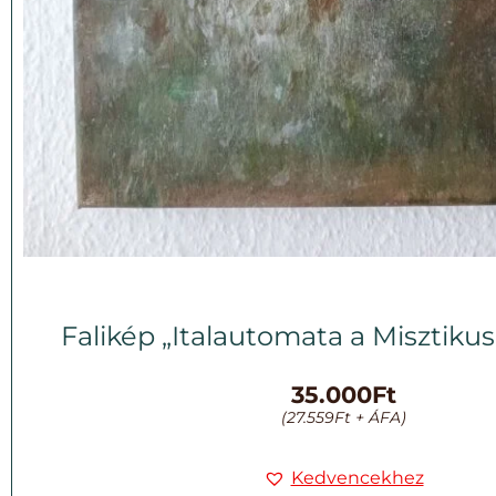
Falikép „Italautomata a Misztiku
35.000
Ft
(
27.559
Ft
+ ÁFA)
Kedvencekhez