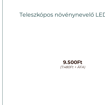
Teleszkópos növénynevelő LE
9.500
Ft
(
7.480
Ft
+ ÁFA)