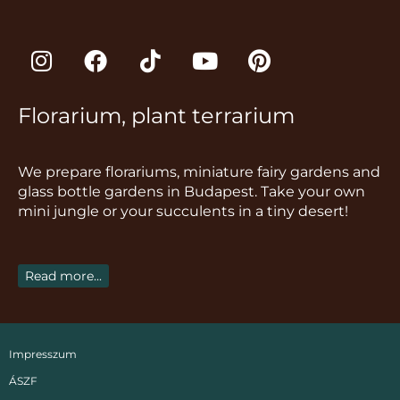
I
F
T
Y
P
n
a
i
o
i
s
c
k
u
n
Florarium, plant terrarium
t
e
t
t
t
a
b
o
u
e
g
o
k
b
r
We prepare florariums, miniature fairy gardens and
r
o
e
e
glass bottle gardens in Budapest. Take your own
a
k
s
mini jungle or your succulents in a tiny desert!
m
t
Read more...
Impresszum
ÁSZF