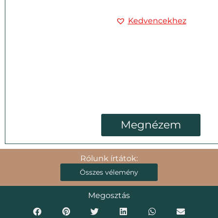
Kedvencekhez
Megnézem
Rólunk írtátok:
Összes vélemény
Megosztás