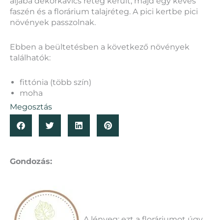
aljába dekorkavics réteg került, majd egy kevés
faszén és a florárium talajréteg. A pici kertbe pici
növények passzolnak.
Ebben a beültetésben a következő növények
találhatók:
fittónia (több szín)
moha
Megosztás
Gondozás:
A lényeg: ezt a floráriumot úgy