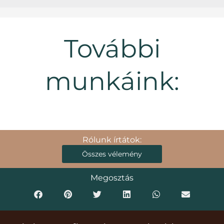
További
munkáink:
Rólunk írtátok:
Összes vélemény
Megosztás