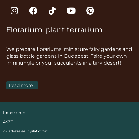
I
F
T
Y
P
n
a
i
o
i
s
c
k
u
n
Florarium, plant terrarium
t
e
t
t
t
a
b
o
u
e
g
o
k
b
r
We prepare florariums, miniature fairy gardens and
r
o
e
e
glass bottle gardens in Budapest. Take your own
a
k
s
mini jungle or your succulents in a tiny desert!
m
t
Read more...
Impresszum
ÁSZF
Adatkezelési nyilatkozat