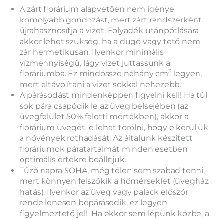
A zárt florárium alapvetően nem igényel
komolyabb gondozást, mert zárt rendszerként
újrahasznosítja a vizet. Folyadék utánpótlására
akkor lehet szükség, ha a dugó vagy tető nem
zár hermetikusan. Ilyenkor minimális
vízmennyiségű, lágy vizet juttassunk a
3
floráriumba. Ez mindössze néhány cm
legyen,
mert eltávolítani a vizet sokkal nehezebb.
A párásodást mindenképpen figyelni kell! Ha túl
sok pára csapódik le az üveg belsejében (az
üvegfelület 50% feletti mértékben), akkor a
florárium üvegét le lehet törölni, hogy elkerüljük
a növények rothadását. Az általunk készített
floráriumok páratartalmát minden esetben
optimális értékre beállítjuk.
Tűző napra SOHA, még télen sem szabad tenni,
mert könnyen felszökik a hőmérséklet (üvegház
hatás). Ilyenkor az üveg vagy palack először
rendellenesen bepárásodik, ez legyen
figyelmeztető jel! Ha ekkor sem lépünk közbe, a