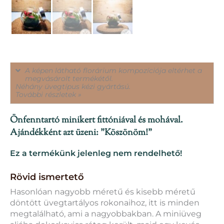
A képen látható florárium kompozíciója eltérhet a
megvásárolt termékétől.
Néhány üvegtípus kézi gyártású.
További részletek »
Önfenntartó minikert fittóniával és mohával.
Ajándékként azt üzeni: "Köszönöm!"
Ez a termékünk jelenleg nem rendelhető!
Rövid ismertető
Hasonlóan nagyobb méretű és kisebb méretű
döntött üvegtartályos rokonaihoz, itt is minden
megtalálható, ami a nagyobbakban. A miniüveg