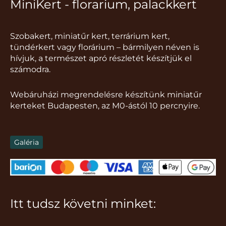
MiniKert - florarium, palackkert
Szobakert, miniatűr kert, terrárium kert,
tündérkert vagy florárium – bármilyen néven is
hívjuk, a természet apró részletét készítjük el
számodra.
Webáruházi megrendelésre készítünk miniatűr
kerteket Budapesten, az M0-ástól 10 percnyire.
Galéria
Itt tudsz követni minket: