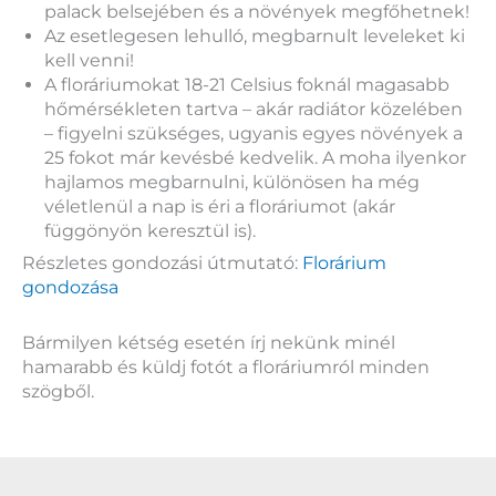
palack belsejében és a növények megfőhetnek!
Az esetlegesen lehulló, megbarnult leveleket ki
kell venni!
A floráriumokat 18-21 Celsius foknál magasabb
hőmérsékleten tartva – akár radiátor közelében
– figyelni szükséges, ugyanis egyes növények a
25 fokot már kevésbé kedvelik. A moha ilyenkor
hajlamos megbarnulni, különösen ha még
véletlenül a nap is éri a floráriumot (akár
függönyön keresztül is).
Részletes gondozási útmutató:
Florárium
gondozása
Bármilyen kétség esetén írj nekünk minél
hamarabb és küldj fotót a floráriumról minden
szögből.