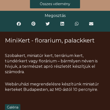
Összes vélemény
Megosztás
MiniKert - florarium, palackkert
Szobakert, miniatűr kert, terrárium kert,
tündérkert vagy florárium – bármilyen néven is
hívjuk, a természet apró részletét készítjük el
számodra.
Webáruházi megrendelésre készítünk miniatűr
kerteket Budapesten, az M0-ástól 10 percnyire.
Galéria