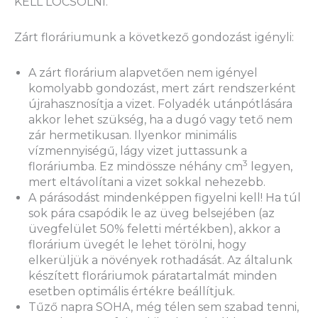
KELL LOCSOLNI.
Zárt floráriumunk a következő gondozást igényli:
A zárt florárium alapvetően nem igényel
komolyabb gondozást, mert zárt rendszerként
újrahasznosítja a vizet. Folyadék utánpótlására
akkor lehet szükség, ha a dugó vagy tető nem
zár hermetikusan. Ilyenkor minimális
vízmennyiségű, lágy vizet juttassunk a
3
floráriumba. Ez mindössze néhány cm
legyen,
mert eltávolítani a vizet sokkal nehezebb.
A párásodást mindenképpen figyelni kell! Ha túl
sok pára csapódik le az üveg belsejében (az
üvegfelület 50% feletti mértékben), akkor a
florárium üvegét le lehet törölni, hogy
elkerüljük a növények rothadását. Az általunk
készített floráriumok páratartalmát minden
esetben optimális értékre beállítjuk.
Tűző napra SOHA, még télen sem szabad tenni,