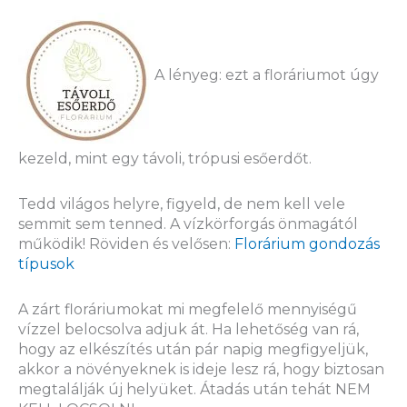
A lényeg: ezt a floráriumot úgy
kezeld, mint egy távoli, trópusi esőerdőt.
Tedd világos helyre, figyeld, de nem kell vele
semmit sem tenned. A vízkörforgás önmagától
működik! Röviden és velősen:
Florárium gondozás
típusok
A zárt floráriumokat mi megfelelő mennyiségű
vízzel belocsolva adjuk át. Ha lehetőség van rá,
hogy az elkészítés után pár napig megfigyeljük,
akkor a növényeknek is ideje lesz rá, hogy biztosan
megtalálják új helyüket. Átadás után tehát NEM