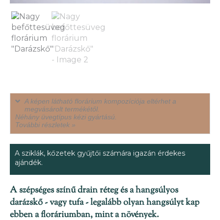
A képen látható florárium kompozíciója eltérhet a
megvásárolt termékétől.
Néhány üvegtípus kézi gyártású.
További részletek »
A sziklák, kőzetek gyűjtői számára igazán érdekes
ajándék.
A szépséges színű drain réteg és a hangsúlyos
darázskő - vagy tufa - legalább olyan hangsúlyt kap
ebben a floráriumban, mint a növények.