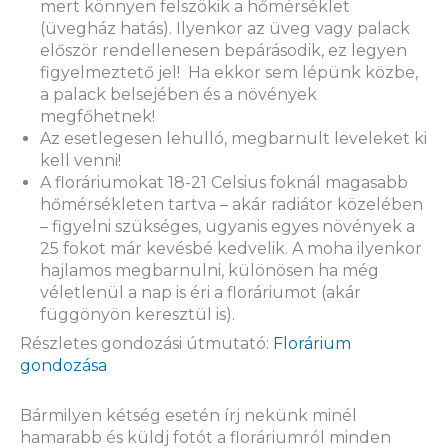
mert könnyen felszökik a hőmérséklet
(üvegház hatás). Ilyenkor az üveg vagy palack
először rendellenesen bepárásodik, ez legyen
figyelmeztető jel! Ha ekkor sem lépünk közbe,
a palack belsejében és a növények
megfőhetnek!
Az esetlegesen lehulló, megbarnult leveleket ki
kell venni!
A floráriumokat 18-21 Celsius foknál magasabb
hőmérsékleten tartva – akár radiátor közelében
– figyelni szükséges, ugyanis egyes növények a
25 fokot már kevésbé kedvelik. A moha ilyenkor
hajlamos megbarnulni, különösen ha még
véletlenül a nap is éri a floráriumot (akár
függönyön keresztül is).
Részletes gondozási útmutató:
Florárium
gondozása
Bármilyen kétség esetén írj nekünk minél
hamarabb és küldj fotót a floráriumról minden