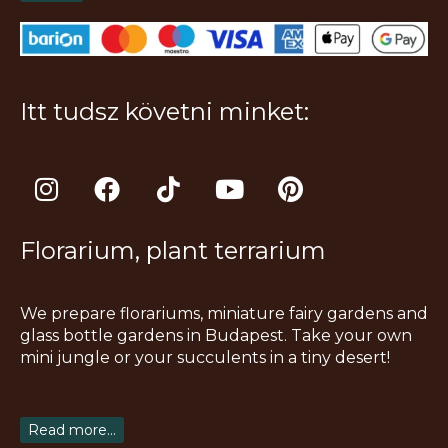
Itt tudsz követni minket:
I
F
T
Y
P
n
a
i
o
i
s
c
k
u
n
Florarium, plant terrarium
t
e
t
t
t
a
b
o
u
e
g
o
k
b
r
We prepare florariums, miniature fairy gardens and
r
o
e
e
glass bottle gardens in Budapest. Take your own
a
k
s
mini jungle or your succulents in a tiny desert!
m
t
Read more...