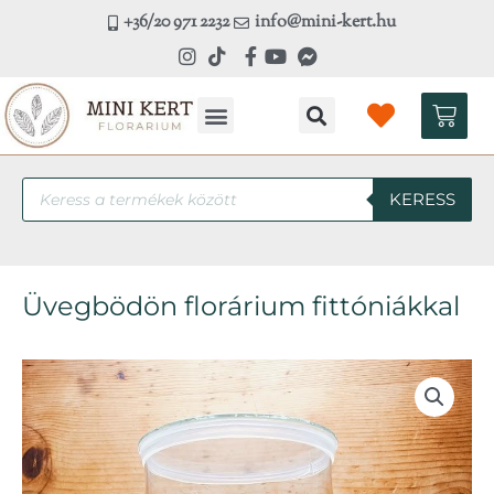
Skip
+36/20 971 2232
info@mini-kert.hu
to
content
Kosá
Products
KERESS
search
Üvegbödön florárium fittóniákkal