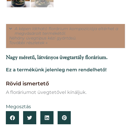
A képen látható florárium kompozíciója eltérhet a
megvásárolt termékétől.
Néhány üvegtípus kézi gyártású.
További részletek »
Nagy méretű, látványos üvegtartály florárium.
Ez a termékünk jelenleg nem rendelhető!
Rövid ismertető
A floráriumot üvegtetővel kínáljuk.
Megosztás