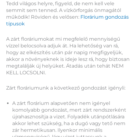
Tedd világos helyre, figyeld, de nem kell vele
semmit sem tenned. A vízkörforgás önmagától
működik! Röviden és velősen:
Florárium gondozás
típusok
A zárt floráriumokat mi megfelelő mennyiségű
vízzel belocsolva adjuk át. Ha lehetőség van rá,
hogy az elkészítés után pár napig megfigyeljük,
akkor a növényeknek is ideje lesz rá, hogy biztosan
megtalálják új helyüket. Átadás után tehát NEM
KELL LOCSOLNI.
Zárt floráriumunk a következő gondozást igényli:
A zárt florárium alapvetően nem igényel
komolyabb gondozást, mert zárt rendszerként
újrahasznosítja a vizet. Folyadék utánpótlására
akkor lehet szükség, ha a dugó vagy tető nem
zár hermetikusan. Ilyenkor minimális
vízmennyiségű, lágy vizet juttassunk a