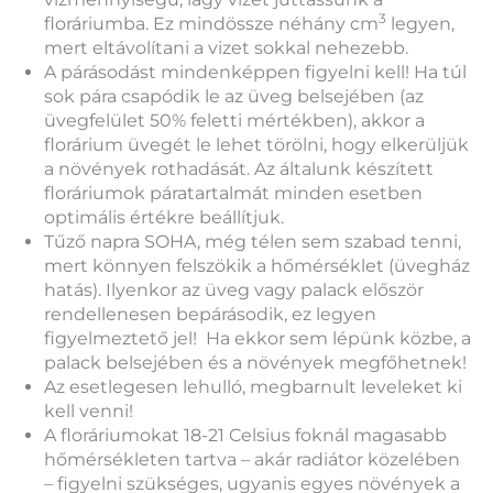
3
floráriumba. Ez mindössze néhány cm
legyen,
mert eltávolítani a vizet sokkal nehezebb.
A párásodást mindenképpen figyelni kell! Ha túl
sok pára csapódik le az üveg belsejében (az
üvegfelület 50% feletti mértékben), akkor a
florárium üvegét le lehet törölni, hogy elkerüljük
a növények rothadását. Az általunk készített
floráriumok páratartalmát minden esetben
optimális értékre beállítjuk.
Tűző napra SOHA, még télen sem szabad tenni,
mert könnyen felszökik a hőmérséklet (üvegház
hatás). Ilyenkor az üveg vagy palack először
rendellenesen bepárásodik, ez legyen
figyelmeztető jel! Ha ekkor sem lépünk közbe, a
palack belsejében és a növények megfőhetnek!
Az esetlegesen lehulló, megbarnult leveleket ki
kell venni!
A floráriumokat 18-21 Celsius foknál magasabb
hőmérsékleten tartva – akár radiátor közelében
– figyelni szükséges, ugyanis egyes növények a