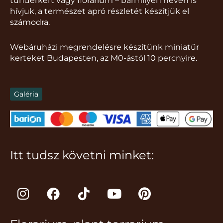
tündérkert vagy florárium – bármilyen néven is
hívjuk, a természet apró részletét készítjük el
számodra.
Webáruházi megrendelésre készítünk miniatűr
kerteket Budapesten, az M0-ástól 10 percnyire.
Galéria
Itt tudsz követni minket:
I
F
T
Y
P
n
a
i
o
i
s
c
k
u
n