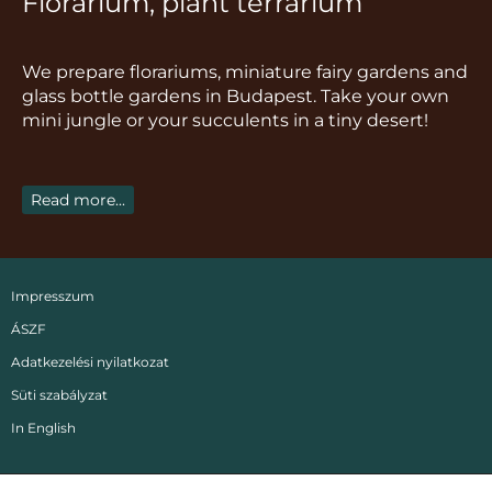
Florarium, plant terrarium
t
e
t
t
t
a
b
o
u
e
g
o
k
b
r
We prepare florariums, miniature fairy gardens and
r
o
e
e
glass bottle gardens in Budapest. Take your own
a
k
s
mini jungle or your succulents in a tiny desert!
m
t
Read more...
Impresszum
ÁSZF
Adatkezelési nyilatkozat
Süti szabályzat
In English
Copyright
2021 -
2026.
Mini Kert Florárium, DIY, Workshop