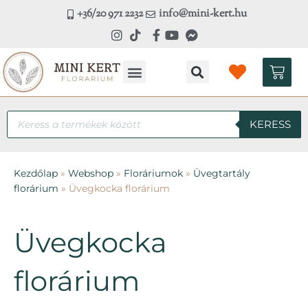
Skip
+36/20 971 2232
info@mini-kert.hu
to
content
Kosá
Kézműves workshop
Products
KERESS
search
Kezdőlap
»
Webshop
»
Floráriumok
»
Üvegtartály
florárium
»
Üvegkocka florárium
Üvegkocka
florárium