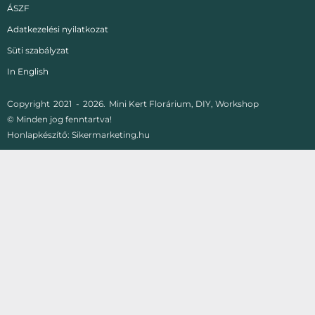
ÁSZF
Adatkezelési nyilatkozat
Süti szabályzat
In English
Copyright
2021 -
2026.
Mini Kert Florárium, DIY, Workshop
© Minden jog fenntartva!
Honlapkészítő:
Sikermarketing.hu