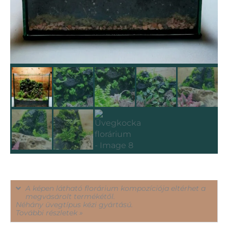
A képen látható florárium kompozíciója eltérhet a
megvásárolt termékétől.
Néhány üvegtípus kézi gyártású.
További részletek »