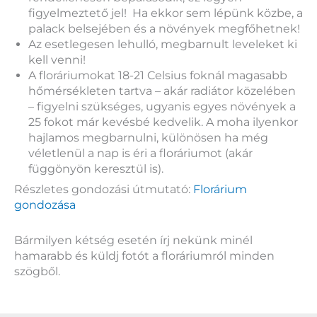
figyelmeztető jel! Ha ekkor sem lépünk közbe, a
palack belsejében és a növények megfőhetnek!
Az esetlegesen lehulló, megbarnult leveleket ki
kell venni!
A floráriumokat 18-21 Celsius foknál magasabb
hőmérsékleten tartva – akár radiátor közelében
– figyelni szükséges, ugyanis egyes növények a
25 fokot már kevésbé kedvelik. A moha ilyenkor
hajlamos megbarnulni, különösen ha még
véletlenül a nap is éri a floráriumot (akár
függönyön keresztül is).
Részletes gondozási útmutató:
Florárium
gondozása
Bármilyen kétség esetén írj nekünk minél
hamarabb és küldj fotót a floráriumról minden
szögből.