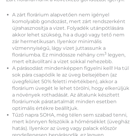
A zárt florárium alapvetően nem igényel
komolyabb gondozást, mert zárt rendszerként
újrahasznosítja a vizet. Folyadék utánpótlására
akkor lehet szükség, ha a dugó vagy tető nem
zár hermetikusan. Ilyenkor minimális
vízmennyiségű, lágy vizet juttassunk a
3
floráriumba. Ez mindössze néhány cm
legyen,
mert eltávolítani a vizet sokkal nehezebb.
A párásodást mindenképpen figyelni kell! Ha túl
sok pára csapódik le az üveg belsejében (az
üvegfelület 50% feletti mértékben), akkor a
florárium üvegét le lehet törölni, hogy elkerüljük
a növények rothadását. Az általunk készített
floráriumok páratartalmát minden esetben
optimális értékre beállítjuk.
Tűző napra SOHA, még télen sem szabad tenni,
mert könnyen felszökik a hőmérséklet (üvegház
hatás). Ilyenkor az üveg vagy palack először
rendellenesen bepárásodik, ez legyen