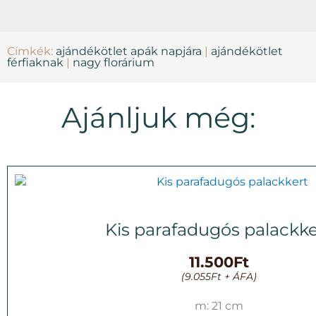
Címkék:
ajándékötlet apák napjára
|
ajándékötlet
férfiaknak
|
nagy florárium
Ajánljuk még:
Kis parafadugós palackke
11.500
Ft
(
9.055
Ft
+ ÁFA)
m: 21 cm