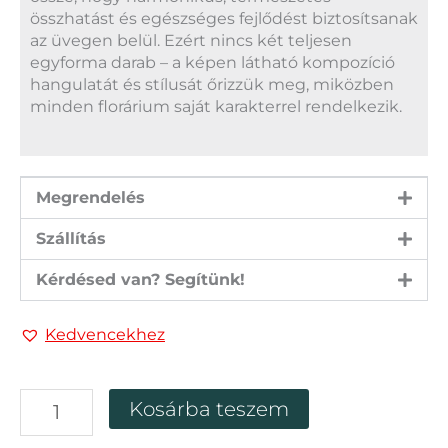
összhatást és egészséges fejlődést biztosítsanak
az üvegen belül. Ezért nincs két teljesen
egyforma darab – a képen látható kompozíció
hangulatát és stílusát őrizzük meg, miközben
minden florárium saját karakterrel rendelkezik.
Megrendelés
Szállítás
Kérdésed van? Segítünk!
Kedvencekhez
Üvegkocka
Kosárba teszem
florárium
mennyiség