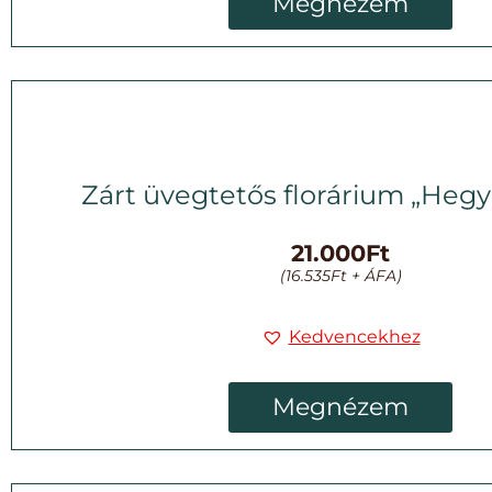
Megnézem
Zárt üvegtetős florárium „Hegyi
21.000
Ft
(
16.535
Ft
+ ÁFA)
Kedvencekhez
Megnézem