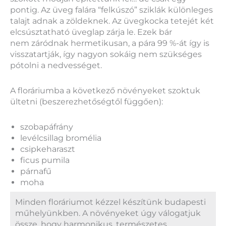
pontig. Az üveg falára “felkúszó” sziklák különleges
talajt adnak a zöldeknek. Az üvegkocka tetejét két
elcsúsztatható üveglap zárja le. Ezek bár
nem
záródnak
hermetikusan, a pára 99 %-át így is
visszatartják, így nagyon sokáig nem szükséges
pótolni a nedvességet.
A floráriumba a következő növényeket szoktuk
ültetni (beszerezhetőségtől függően):
szobapáfrány
levélcsillag bromélia
csipkeharaszt
ficus pumila
párnafű
moha
Minden floráriumot kézzel készítünk budapesti
műhelyünkben. A növényeket úgy válogatjuk
össze, hogy harmonikus, természetes