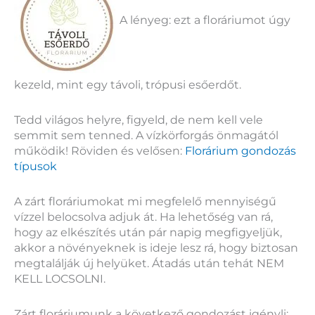
A lényeg: ezt a floráriumot úgy
kezeld, mint egy távoli, trópusi esőerdőt.
Tedd világos helyre, figyeld, de nem kell vele
semmit sem tenned. A vízkörforgás önmagától
működik! Röviden és velősen:
Florárium gondozás
típusok
A zárt floráriumokat mi megfelelő mennyiségű
vízzel belocsolva adjuk át. Ha lehetőség van rá,
hogy az elkészítés után pár napig megfigyeljük,
akkor a növényeknek is ideje lesz rá, hogy biztosan
megtalálják új helyüket. Átadás után tehát NEM
KELL LOCSOLNI.
Zárt floráriumunk a következő gondozást igényli: