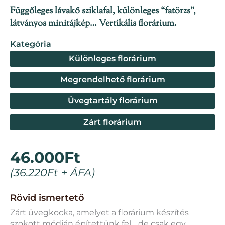
Függőleges lávakő sziklafal, különleges “fatörzs”,
látványos minitájkép… Vertikális florárium.
Kategória
Különleges florárium
Megrendelhető florárium
Üvegtartály florárium
Zárt florárium
46.000
Ft
(
36.220
Ft
+ ÁFA)
Rövid ismertető
Zárt üvegkocka, amelyet a florárium készítés
szokott módján építettünk fel… de csak egy