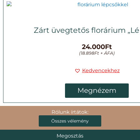
Zárt üvegtetős florárium „L
24.000
Ft
(
18.898
Ft
+ ÁFA)
Kedvencekhez
Megnézem
Rólunk írtátok:
Összes vélemény
Megosztás