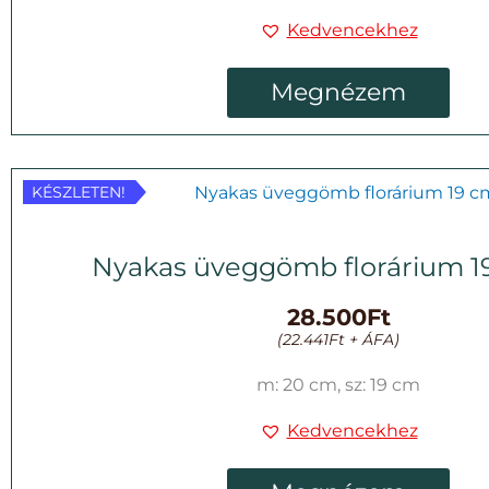
Kedvencekhez
Megnézem
KÉSZLETEN!
KÉSZLETEN!
Nyakas üveggömb florárium 1
28.500
Ft
(
22.441
Ft
+ ÁFA)
m: 20 cm, sz: 19 cm
Kedvencekhez