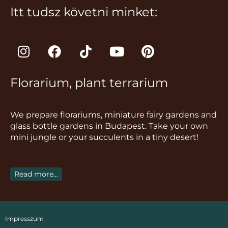
Itt tudsz követni minket:
I
F
T
Y
P
n
a
i
o
i
s
c
k
u
n
Florarium, plant terrarium
t
e
t
t
t
a
b
o
u
e
g
o
k
b
r
We prepare florariums, miniature fairy gardens and
r
o
e
e
glass bottle gardens in Budapest. Take your own
a
k
s
mini jungle or your succulents in a tiny desert!
m
t
Read more...
Impresszum