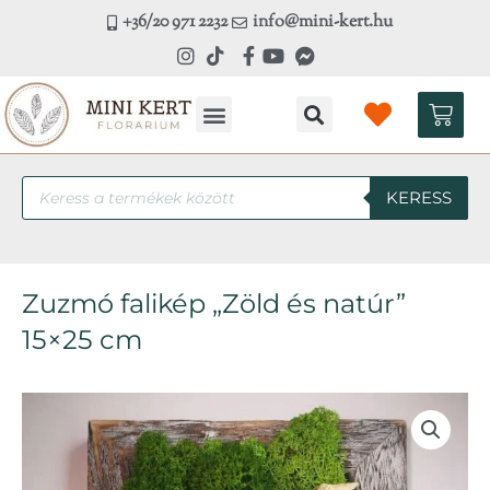
Skip
+36/20 971 2232
info@mini-kert.hu
to
content
Kosá
Products
KERESS
search
Zuzmó falikép „Zöld és natúr”
15×25 cm