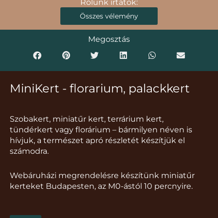
Rólunk írtátok:
Összes vélemény
Megosztás
MiniKert - florarium, palackkert
Szobakert, miniatűr kert, terrárium kert,
tündérkert vagy florárium – bármilyen néven is
hívjuk, a természet apró részletét készítjük el
számodra.
Webáruházi megrendelésre készítünk miniatűr
kerteket Budapesten, az M0-ástól 10 percnyire.