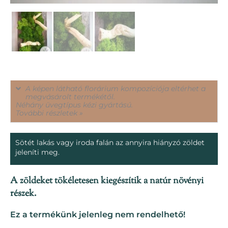
A képen látható florárium kompozíciója eltérhet a
megvásárolt termékétől.
Néhány üvegtípus kézi gyártású.
További részletek »
Sötét lakás vagy iroda falán az annyira hiányzó zöldet
jeleníti meg.
A zöldeket tökéletesen kiegészítik a natúr növényi
részek.
Ez a termékünk jelenleg nem rendelhető!