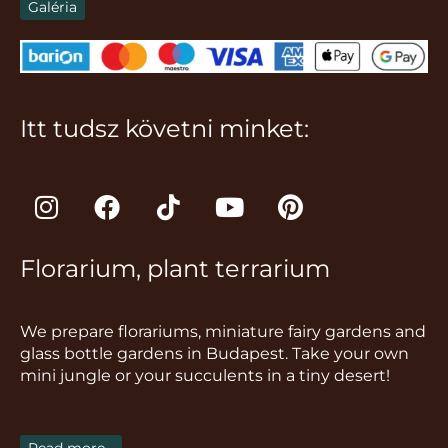
Galéria
Itt tudsz követni minket:
I
F
T
Y
P
n
a
i
o
i
s
c
k
u
n
Florarium, plant terrarium
t
e
t
t
t
a
b
o
u
e
g
o
k
b
r
We prepare florariums, miniature fairy gardens and
r
o
e
e
glass bottle gardens in Budapest. Take your own
a
k
s
mini jungle or your succulents in a tiny desert!
m
t
Read more...