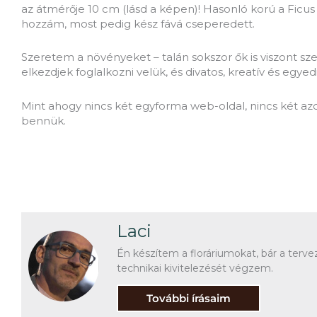
az átmérője 10 cm (lásd a képen)! Hasonló korú a Ficus
hozzám, most pedig kész fává cseperedett.
Szeretem a növényeket – talán sokszor ők is viszont sze
elkezdjek foglalkozni velük, és divatos, kreatív és egy
Mint ahogy nincs két egyforma web-oldal, nincs két az
bennük.
Laci
Én készítem a floráriumokat, bár a ter
technikai kivitelezését végzem.
További írásaim