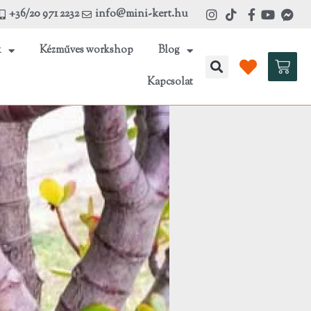
+36/20 971 2232
info@mini-kert.hu
k
Kézműves workshop
Blog
Kosá
Kapcsolat