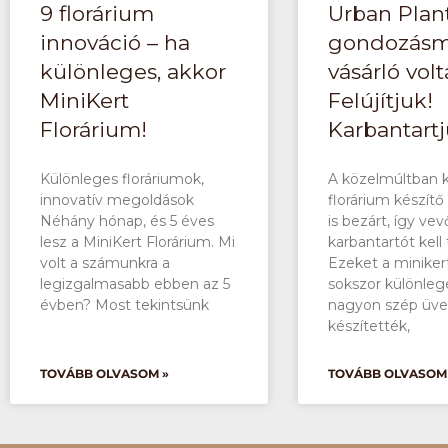
9 florárium
Urban Plan
innováció – ha
gondozásm
különleges, akkor
vásárló volt
MiniKert
Felújítjuk!
Florárium!
Karbantartj
Különleges floráriumok,
A közelmúltban 
innovatív megoldások
florárium készítő 
Néhány hónap, és 5 éves
is bezárt, így vev
lesz a MiniKert Florárium. Mi
karbantartót kell 
volt a számunkra a
Ezeket a miniker
legizgalmasabb ebben az 5
sokszor különleg
évben? Most tekintsünk
nagyon szép üv
készítették,
TOVÁBB OLVASOM »
TOVÁBB OLVASOM