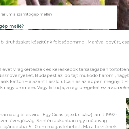
orárium a számítógép mellé?
ógép mellé?
-áruházakat készítünk feleségemmel, Marával együtt, csal
z évet virágkertészek és kereskedők társaságában töltötte
sznövényeket, Budapest az idő tájt működő három „nagyban
a másik kettőn – a Szent László utcain és az éppen megnyílt 
k nagy örömére. Vagy ki tudja, a régi öregeket ez a
koránke
apig él és virul. Egy Cicas (ejtsd: cikász), amit 1992-
ötven éves jószág. Szintén akkoriban egy műanyag
ól ajándékba. 5-10 cm magas lehetett. Ma a törzsének