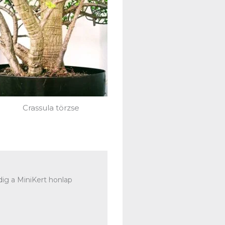
Crassula törzse
ig a MiniKert honlap