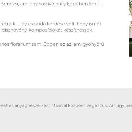
 Bendzsi, ami egy susnyó gally képében került
retnek -, így csak idő kérdése volt, hogy ismét
edi dísznövény-kompozíciókat készíthessek.
onos florárium sem. Éppen ez az, ami gyönyörű
vezést és anyagbeszerzést Marával közösen végezzük. Amúgy ped