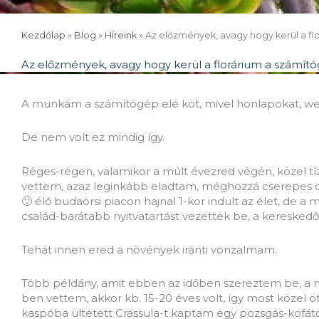
Kezdőlap
»
Blog
»
Híreink
»
Az előzmények, avagy hogy kerül a fl
Az előzmények, avagy hogy kerül a florárium a számít
A munkám a számítógép elé köt, mivel honlapokat, web
De nem volt ez mindig így.
Réges-régen, valamikor a múlt évezred végén, közel tí
vettem, azaz leginkább eladtam, méghozzá cserepes dí
🙂 élő budaörsi piacon hajnal 1-kor indult az élet, de 
család-barátabb nyitvatartást vezettek be, a kereskedő
Tehát innen ered a növények iránti vonzalmam.
Több példány, amit ebben az időben szereztem be, a mai n
ben vettem, akkor kb. 15-20 éves volt, így most közel 
kaspóba ültetett Crassula-t kaptam egy pozsgás-kofát