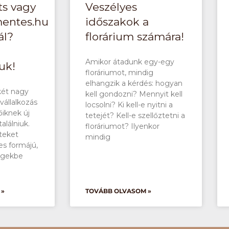
ts vagy
Veszélyes
entes.hu
időszakok a
ál?
florárium számára!
Amikor átadunk egy-egy
uk!
floráriumot, mindig
elhangzik a kérdés: hogyan
két nagy
kell gondozni? Mennyit kell
vállalkozás
locsolni? Ki kell-e nyitni a
őiknek új
tetejét? Kell-e szellőztetni a
találniuk.
floráriumot? Ilyenkor
teket
mindig
es formájú,
egekbe
 »
TOVÁBB OLVASOM »