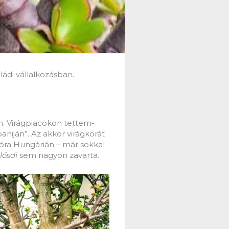
ádi vállalkozásban.
m. Virágpiacokon tettem-
iján”. Az akkor virágkorát
Flóra Hungárián – már sokkal
lősdi
sem nagyon zavarta.