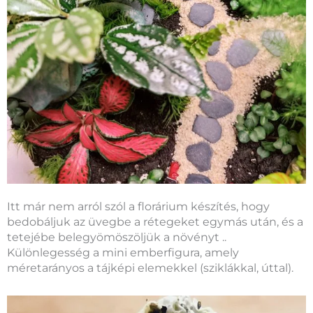
Itt már nem arról szól a florárium készítés, hogy
bedobáljuk az üvegbe a rétegeket egymás után, és a
tetejébe belegyömöszöljük a növényt ..
Különlegesség a mini emberfigura, amely
méretarányos a tájképi elemekkel (sziklákkal, úttal).