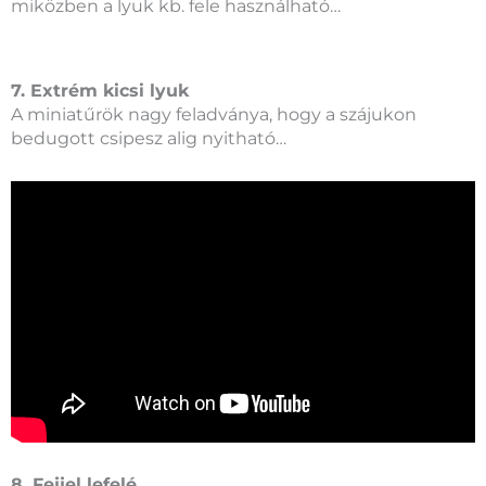
miközben a lyuk kb. fele használható…
7. Extrém kicsi lyuk
A miniatűrök nagy feladványa, hogy a szájukon
bedugott csipesz alig nyitható…
8. Fejjel lefelé