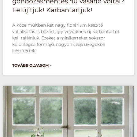
gondozásmentes.hu vásárló voltál?
Felújítjuk! Karbantartjuk!
A közelmúltban két nagy florárium készítő
vállalkozás is bezárt, így vevőiknek új karbantartót
kell találniuk. Ezeket a minikerteket sokszor
különleges formájú, nagyon szép üvegekbe
készítették,
TOVÁBB OLVASOM »