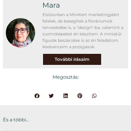
Mara
Elsősorban a MiniKert marketingjéért
felelek, de besegítek a floráriumok
tervezésébe is, a "design"-ba, valamint a
zuzmóképeket én készítem. A miniatűr
figurák beszerzése is az én feladatom.
Kedvenceim a pozsgások.
További írásaim
Megosztás:
És a többi...