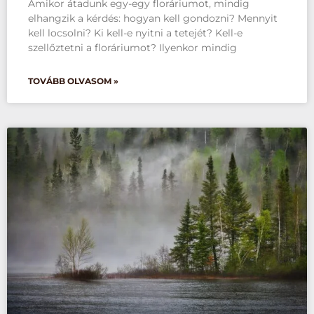
Amikor átadunk egy-egy floráriumot, mindig
elhangzik a kérdés: hogyan kell gondozni? Mennyit
kell locsolni? Ki kell-e nyitni a tetejét? Kell-e
szellőztetni a floráriumot? Ilyenkor mindig
TOVÁBB OLVASOM »