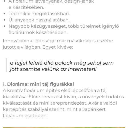
A florárium látványának, design-jának
elkészítésében.
Technikai megoldásokban.
Új anyagok használatában.
Nagyobb kézügyességet, több türelmet igénylő
floráriumok készítésében.
Innovációink többsége már másoknak is eszébe
jutott a világban. Egyet kivéve:
a fejjel lefelé álló palack még sehol sem
jött szembe velünk az interneten!
1. Dioráma: mini táj figurákkal
A kreatív florárium építés első lépcsőfoka a táj
kialakítása. Előre tervezést kíván, a növények tudatos
kiválasztását és mini tereprendezést. Akár a valódi
kertépítés szabályai szerint, mint a Japánkert
florárium esetében.