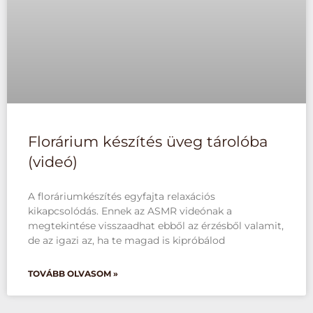
Florárium készítés üveg tárolóba
(videó)
A floráriumkészítés egyfajta relaxációs
kikapcsolódás. Ennek az ASMR videónak a
megtekintése visszaadhat ebből az érzésből valamit,
de az igazi az, ha te magad is kipróbálod
TOVÁBB OLVASOM »