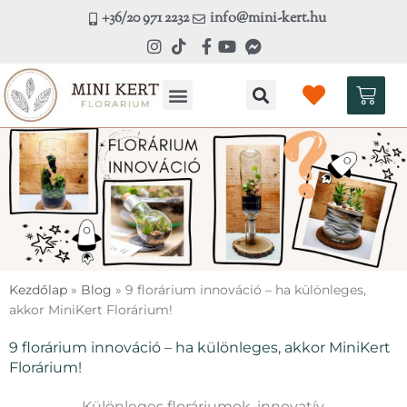
Skip
+36/20 971 2232
info@mini-kert.hu
to
content
Kosá
Kezdőlap
»
Blog
»
9 florárium innováció – ha különleges,
akkor MiniKert Florárium!
9 florárium innováció – ha különleges, akkor MiniKert
Florárium!
Különleges floráriumok, innovatív