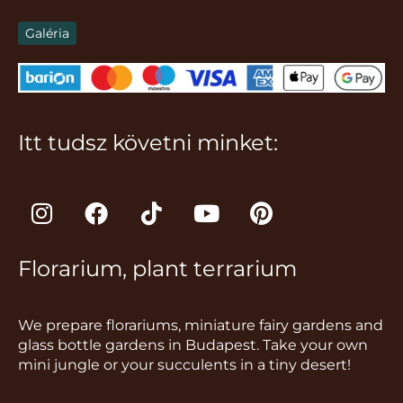
Galéria
Itt tudsz követni minket:
I
F
T
Y
P
n
a
i
o
i
s
c
k
u
n
Florarium, plant terrarium
t
e
t
t
t
a
b
o
u
e
g
o
k
b
r
We prepare florariums, miniature fairy gardens and
r
o
e
e
glass bottle gardens in Budapest. Take your own
a
k
s
mini jungle or your succulents in a tiny desert!
m
t