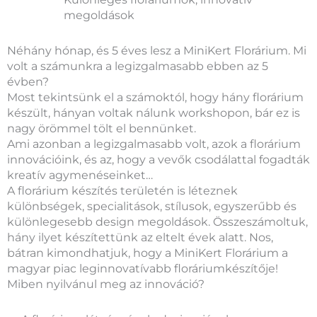
megoldások
Néhány hónap, és 5 éves lesz a MiniKert Florárium. Mi
volt a számunkra a legizgalmasabb ebben az 5
évben?
Most tekintsünk el a számoktól, hogy hány florárium
készült, hányan voltak nálunk workshopon, bár ez is
nagy örömmel tölt el bennünket.
Ami azonban a legizgalmasabb volt, azok a florárium
innovációink, és az, hogy a vevők csodálattal fogadták
kreatív agymenéseinket…
A florárium készítés területén is léteznek
különbségek, specialitások, stílusok, egyszerűbb és
különlegesebb design megoldások. Összeszámoltuk,
hány ilyet készítettünk az eltelt évek alatt. Nos,
bátran kimondhatjuk, hogy a MiniKert Florárium a
magyar piac leginnovatívabb floráriumkészítője!
Miben nyilvánul meg az innováció?