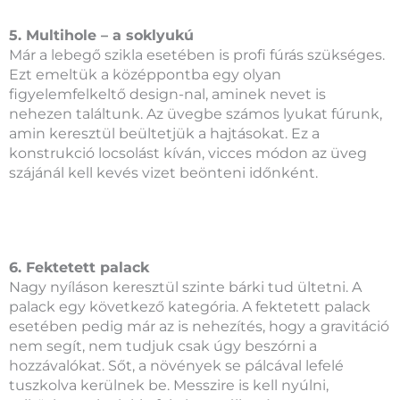
5. Multihole – a soklyukú
Már a lebegő szikla esetében is profi fúrás szükséges.
Ezt emeltük a középpontba egy olyan
figyelemfelkeltő design-nal, aminek nevet is
nehezen találtunk. Az üvegbe számos lyukat fúrunk,
amin keresztül beültetjük a hajtásokat. Ez a
konstrukció locsolást kíván, vicces módon az üveg
szájánál kell kevés vizet beönteni időnként.
6. Fektetett palack
Nagy nyíláson keresztül szinte bárki tud ültetni. A
palack egy következő kategória. A fektetett palack
esetében pedig már az is nehezítés, hogy a gravitáció
nem segít, nem tudjuk csak úgy beszórni a
hozzávalókat. Sőt, a növények se pálcával lefelé
tuszkolva kerülnek be. Messzire is kell nyúlni,