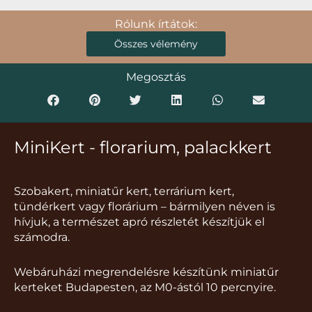
Rólunk írtátok:
Összes vélemény
Megosztás
MiniKert - florarium, palackkert
Szobakert, miniatűr kert, terrárium kert,
tündérkert vagy florárium – bármilyen néven is
hívjuk, a természet apró részletét készítjük el
számodra.
Webáruházi megrendelésre készítünk miniatűr
kerteket Budapesten, az M0-ástól 10 percnyire.