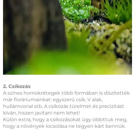
2. Csíkozás
A színes homokrétegek több formában is díszítették
már floráriumainkat: egyszerű csík, V alak,
hullámvonal stb. A csíkozás türelmet és precizitást
kíván, hiszen javítani nem lehet!
Külön extra, hogy a csíkozásokat úgy oldottuk meg,
hogy a növények locsolása ne tegyen kárt bennük.