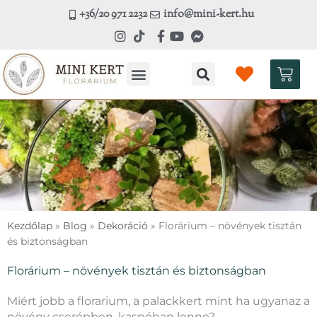
Skip
+36/20 971 2232
info@mini-kert.hu
to
content
Kosá
Kezdőlap
»
Blog
»
Dekoráció
»
Florárium – növények tisztán
és biztonságban
Florárium – növények tisztán és biztonságban
Miért jobb a florarium, a palackkert mint ha ugyanaz a
növény cserépben, kaspóban lenne?