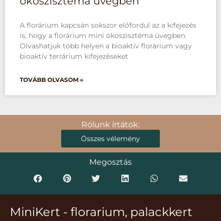
ökoszisztéma üvegben
A florárium kapcsán sokszor előfordul az a kifejezés
is, hogy a florárium mini ökoszisztéma üvegben.
Olvashatjuk több helyen a bioaktív florárium vagy
bioaktív terrárium kifejezéseket
TOVÁBB OLVASOM »
Rólunk írtátok:
Összes vélemény
Megosztás
MiniKert - florarium, palackkert