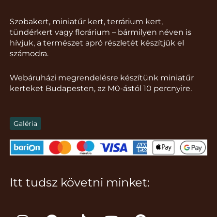
Szobakert, miniatűr kert, terrárium kert,
tündérkert vagy florárium – bármilyen néven is
hívjuk, a természet apró részletét készítjük el
számodra.
Webáruházi megrendelésre készítünk miniatűr
kerteket Budapesten, az M0-ástól 10 percnyire.
Galéria
Itt tudsz követni minket:
I
F
T
Y
P