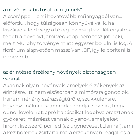
a növények biztosabban „ülnek”
A cseréppel – ami hovatovább műanyagból van… –
előfordul, hogy túlságosan könnyűvé válik, ha
kiszárad a föld vagy a tőzeg. Ez még borulékonyabbá
teheti a növényt, ami végképp nem tesz jót neki,
mert Murphy törvénye miatt egyszer borulni is fog. A
florárium alapvetően masszívan „ül”, így felborítani is
nehezebb.
az érintésre érzékeny növények biztonságban
vannak
Akadnak olyan növények, amelyek érzékenyek az
érintésre. Itt nem elsősorban a mimózára gondolok,
hanem néhány szárazságtűrőre, szukkulensre.
Egyrészt náluk a szaporodás módja eleve az, hogy
dundi leveleiket, apró hajtásaikat ledobva eresztenek
gyökeret, másrészt vannak olyanok, amelyeket
finom, lisztszerű por fed (az úgynevezett „farina”), ami
a kéz bőrének zsírtartalmára érzékenyen reagál, és a