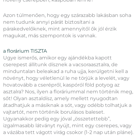
Azon túlmenően, hogy egy szárazabb lakásban soha
nem tudunk annyi párát biztosítani a
párakedvelőknek, mint amennyitől ők jól érzik
magukat, más szempontok is vannak.
a florárium TISZTA
Ugye ismerős, amikor egy ajándékba kapott
cserepest állítunk dísznek a vacsoraasztalra, de
minduntalan beleakad a ruha ujja, kerülgetni kell a
növényt, hogy véletlenül le ne törjük a levelét, vagy
hovatovább a cserépről, kaspóról föld potyog az
asztalra? Nos, ilyen a floráriummal nem történik meg,
sőt! Olyan asztaldísz, amely mellett nyugodtan
átadhatjuk a másiknak a sót, vagy odébb tolhatjuk a
vajtartót, nem történik borulásos baleset.
Ugyanakkor pedig egy jóval „összetettebb”,
izgalmasabb látványt nyújt, mint egy cserepes, vagy
a vázába tett vágott virág csokor (1-2 nap után pláne).