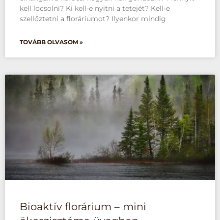
kell locsolni? Ki kell-e nyitni a tetejét? Kell-e
szellőztetni a floráriumot? Ilyenkor mindig
TOVÁBB OLVASOM »
Bioaktív florárium – mini