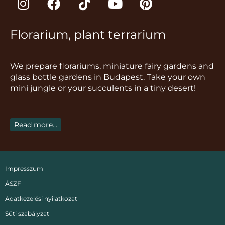
n
a
i
o
i
s
c
k
u
n
Florarium, plant terrarium
t
e
t
t
t
a
b
o
u
e
g
o
k
b
r
We prepare florariums, miniature fairy gardens and
r
o
e
e
glass bottle gardens in Budapest. Take your own
a
k
s
mini jungle or your succulents in a tiny desert!
m
t
Read more...
Impresszum
ÁSZF
Adatkezelési nyilatkozat
Süti szabályzat