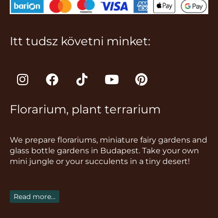
Itt tudsz követni minket:
I
F
T
Y
P
n
a
i
o
i
s
c
k
u
n
Florarium, plant terrarium
t
e
t
t
t
a
b
o
u
e
g
o
k
b
r
We prepare florariums, miniature fairy gardens and
r
o
e
e
glass bottle gardens in Budapest. Take your own
a
k
s
mini jungle or your succulents in a tiny desert!
m
t
Read more...