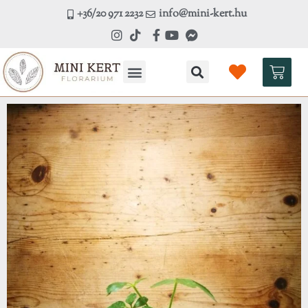
Skip
+36/20 971 2232
info@mini-kert.hu
to
content
Kosá