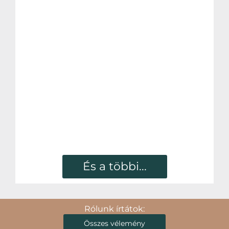
És a többi...
Rólunk írtátok:
Összes vélemény