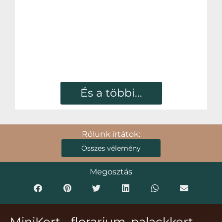
És a többi...
Rólunk írtátok:
Összes vélemény
Megosztás
MiniKert - florarium, palackkert