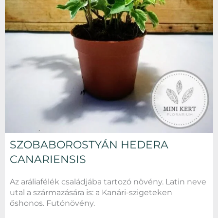
SZOBABOROSTYÁN HEDERA
CANARIENSIS
Az aráliafélék családjába tartozó növény. Latin neve
utal a származására is: a Kanári-szigeteken
őshonos. Futónövény.