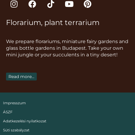
n
a
i
o
i
s
c
k
u
n
Florarium, plant terrarium
t
e
t
t
t
a
b
o
u
e
g
o
k
b
r
We prepare florariums, miniature fairy gardens and
r
o
e
e
glass bottle gardens in Budapest. Take your own
a
k
s
mini jungle or your succulents in a tiny desert!
m
t
Read more...
Impresszum
ÁSZF
Adatkezelési nyilatkozat
Süti szabályzat