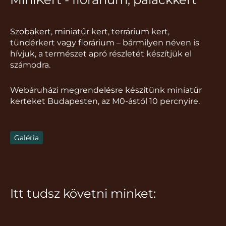
Szobakert, miniatűr kert, terrárium kert,
tündérkert vagy florárium – bármilyen néven is
hívjuk, a természet apró részletét készítjük el
számodra.
Webáruházi megrendelésre készítünk miniatűr
kerteket Budapesten, az M0-ástól 10 percnyire.
Galéria
Itt tudsz követni minket:
I
F
T
Y
P