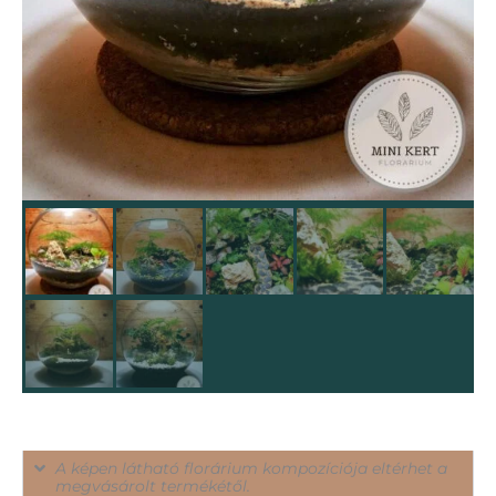
A képen látható florárium kompozíciója eltérhet a
megvásárolt termékétől.