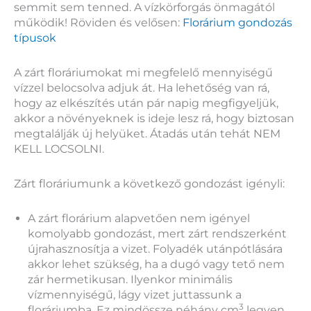
semmit sem tenned. A vízkörforgás önmagától
működik! Röviden és velősen:
Florárium gondozás
típusok
A zárt floráriumokat mi megfelelő mennyiségű
vízzel belocsolva adjuk át. Ha lehetőség van rá,
hogy az elkészítés után pár napig megfigyeljük,
akkor a növényeknek is ideje lesz rá, hogy biztosan
megtalálják új helyüket. Átadás után tehát NEM
KELL LOCSOLNI.
Zárt floráriumunk a következő gondozást igényli:
A zárt florárium alapvetően nem igényel
komolyabb gondozást, mert zárt rendszerként
újrahasznosítja a vizet. Folyadék utánpótlására
akkor lehet szükség, ha a dugó vagy tető nem
zár hermetikusan. Ilyenkor minimális
vízmennyiségű, lágy vizet juttassunk a
3
floráriumba. Ez mindössze néhány cm
legyen,