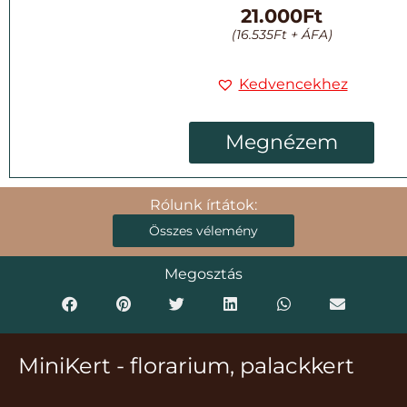
21.000
Ft
(
16.535
Ft
+ ÁFA)
Kedvencekhez
Megnézem
Rólunk írtátok:
Összes vélemény
Megosztás
MiniKert - florarium, palackkert