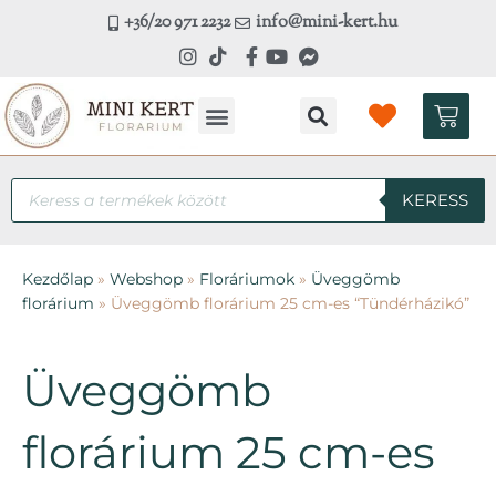
Skip
+36/20 971 2232
info@mini-kert.hu
to
content
Kosá
Kézműves workshop
Products
KERESS
search
Kezdőlap
»
Webshop
»
Floráriumok
»
Üveggömb
florárium
»
Üveggömb florárium 25 cm-es “Tündérházikó”
Üveggömb
florárium 25 cm-es