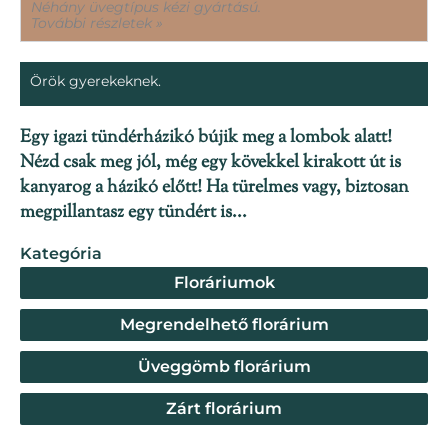
Néhány üvegtípus kézi gyártású.
További részletek »
Örök gyerekeknek.
Egy igazi tündérházikó bújik meg a lombok alatt!
Nézd csak meg jól, még egy kövekkel kirakott út is
kanyarog a házikó előtt! Ha türelmes vagy, biztosan
megpillantasz egy tündért is...
Kategória
Floráriumok
Megrendelhető florárium
Üveggömb florárium
Zárt florárium