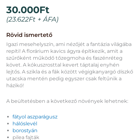
30.000
Ft
(
23.622
Ft
+ ÁFA)
Rövid ismertető
Igazi mesehelyszín, ami nézőjét a fantázia világába
repíti! A florárium kavics ágyra építkezik, amit a
szűrőként működő tőzegmoha és faszénréteg
követ. A kókuszrosttal kevert táptalaj enyhén
lejtős. A szikla és a fák között végigkanyargó díszkő
utacska mentén pedig egyszer csak feltűnik a
házikó!
A beültetésben a következő növények lehetnek:
fátyol aszparágusz
hálóslevél
borostyán
pilea fajták