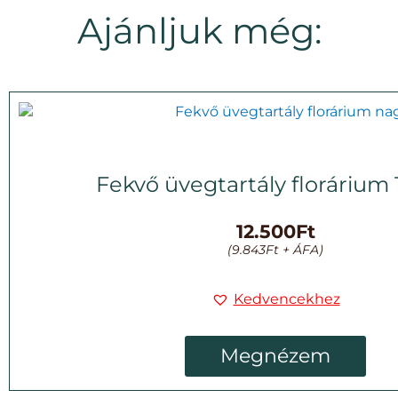
Ajánljuk még:
Fekvő üvegtartály florárium
12.500
Ft
(
9.843
Ft
+ ÁFA)
Kedvencekhez
Megnézem