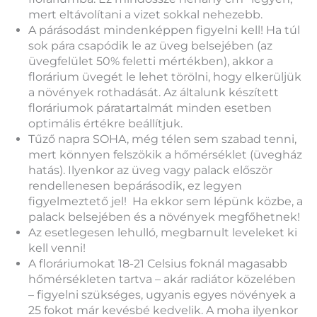
mert eltávolítani a vizet sokkal nehezebb.
A párásodást mindenképpen figyelni kell! Ha túl
sok pára csapódik le az üveg belsejében (az
üvegfelület 50% feletti mértékben), akkor a
florárium üvegét le lehet törölni, hogy elkerüljük
a növények rothadását. Az általunk készített
floráriumok páratartalmát minden esetben
optimális értékre beállítjuk.
Tűző napra SOHA, még télen sem szabad tenni,
mert könnyen felszökik a hőmérséklet (üvegház
hatás). Ilyenkor az üveg vagy palack először
rendellenesen bepárásodik, ez legyen
figyelmeztető jel! Ha ekkor sem lépünk közbe, a
palack belsejében és a növények megfőhetnek!
Az esetlegesen lehulló, megbarnult leveleket ki
kell venni!
A floráriumokat 18-21 Celsius foknál magasabb
hőmérsékleten tartva – akár radiátor közelében
– figyelni szükséges, ugyanis egyes növények a
25 fokot már kevésbé kedvelik. A moha ilyenkor