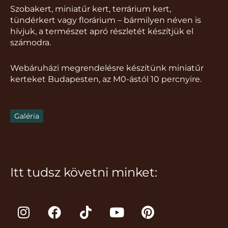
Szobakert, miniatűr kert, terrárium kert,
tündérkert vagy florárium – bármilyen néven is
hívjuk, a természet apró részletét készítjük el
számodra.
Webáruházi megrendelésre készítünk miniatűr
kerteket Budapesten, az M0-ástól 10 percnyire.
Galéria
Itt tudsz követni minket:
I
F
T
Y
P
n
a
i
o
i