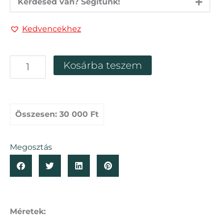
Kérdésed van? Segítünk!
Kedvencekhez
Üveggömb
Kosárba teszem
florárium
25
cm-
es
"Tündérházikó"
Összesen:
30 000 Ft
mennyiség
Megosztás
Méretek: