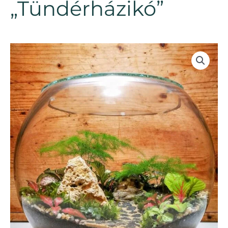
„Tündérházikó”