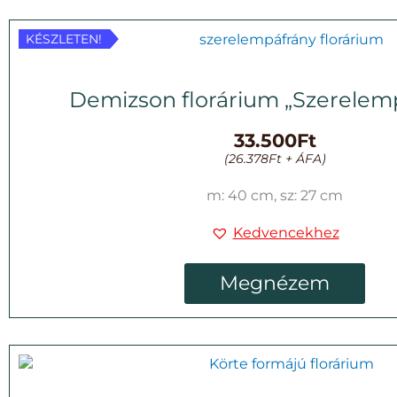
KÉSZLETEN!
KÉSZLETEN!
Demizson florárium „Szerelem
33.500
Ft
(
26.378
Ft
+ ÁFA)
m: 40 cm, sz: 27 cm
Kedvencekhez
Megnézem