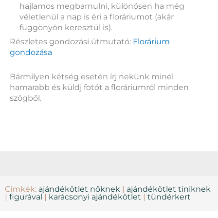
hajlamos megbarnulni, különösen ha még
véletlenül a nap is éri a floráriumot (akár
függönyön keresztül is).
Részletes gondozási útmutató:
Florárium
gondozása
Bármilyen kétség esetén írj nekünk minél
hamarabb és küldj fotót a floráriumról minden
szögből.
Címkék:
ajándékötlet nőknek
|
ajándékötlet tiniknek
|
figurával
|
karácsonyi ajándékötlet
|
tündérkert