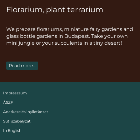
s
c
k
u
n
Florarium, plant terrarium
t
e
t
t
t
a
b
o
u
e
g
o
k
b
r
We prepare florariums, miniature fairy gardens and
r
o
e
e
glass bottle gardens in Budapest. Take your own
a
k
s
mini jungle or your succulents in a tiny desert!
m
t
Read more...
Impresszum
ÁSZF
Adatkezelési nyilatkozat
Süti szabályzat
In English