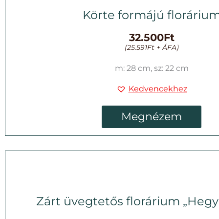
Körte formájú floráriu
32.500
Ft
(
25.591
Ft
+ ÁFA)
m: 28 cm, sz: 22 cm
Kedvencekhez
Megnézem
Zárt üvegtetős florárium „Hegyi