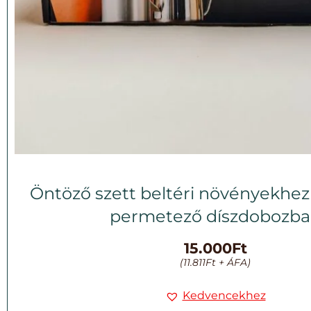
Öntöző szett beltéri növényekhez
permetező díszdobozb
15.000
Ft
(
11.811
Ft
+ ÁFA)
Kedvencekhez