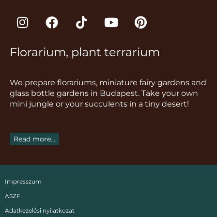
I
F
T
Y
P
n
a
i
o
i
s
c
k
u
n
Florarium, plant terrarium
t
e
t
t
t
a
b
o
u
e
g
o
k
b
r
We prepare florariums, miniature fairy gardens and
r
o
e
e
glass bottle gardens in Budapest. Take your own
a
k
s
mini jungle or your succulents in a tiny desert!
m
t
Read more...
Impresszum
ÁSZF
Adatkezelési nyilatkozat