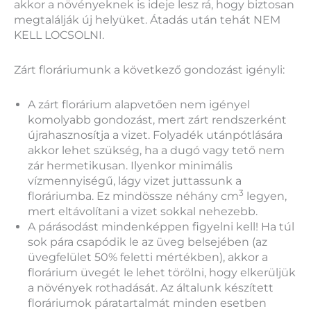
akkor a növényeknek is ideje lesz rá, hogy biztosan
megtalálják új helyüket. Átadás után tehát NEM
KELL LOCSOLNI.
Zárt floráriumunk a következő gondozást igényli:
A zárt florárium alapvetően nem igényel
komolyabb gondozást, mert zárt rendszerként
újrahasznosítja a vizet. Folyadék utánpótlására
akkor lehet szükség, ha a dugó vagy tető nem
zár hermetikusan. Ilyenkor minimális
vízmennyiségű, lágy vizet juttassunk a
3
floráriumba. Ez mindössze néhány cm
legyen,
mert eltávolítani a vizet sokkal nehezebb.
A párásodást mindenképpen figyelni kell! Ha túl
sok pára csapódik le az üveg belsejében (az
üvegfelület 50% feletti mértékben), akkor a
florárium üvegét le lehet törölni, hogy elkerüljük
a növények rothadását. Az általunk készített
floráriumok páratartalmát minden esetben