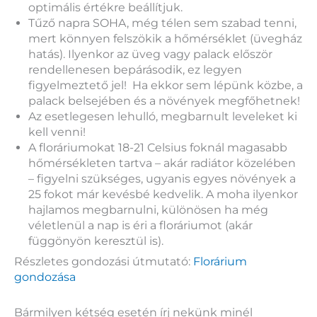
optimális értékre beállítjuk.
Tűző napra SOHA, még télen sem szabad tenni,
mert könnyen felszökik a hőmérséklet (üvegház
hatás). Ilyenkor az üveg vagy palack először
rendellenesen bepárásodik, ez legyen
figyelmeztető jel! Ha ekkor sem lépünk közbe, a
palack belsejében és a növények megfőhetnek!
Az esetlegesen lehulló, megbarnult leveleket ki
kell venni!
A floráriumokat 18-21 Celsius foknál magasabb
hőmérsékleten tartva – akár radiátor közelében
– figyelni szükséges, ugyanis egyes növények a
25 fokot már kevésbé kedvelik. A moha ilyenkor
hajlamos megbarnulni, különösen ha még
véletlenül a nap is éri a floráriumot (akár
függönyön keresztül is).
Részletes gondozási útmutató:
Florárium
gondozása
Bármilyen kétség esetén írj nekünk minél