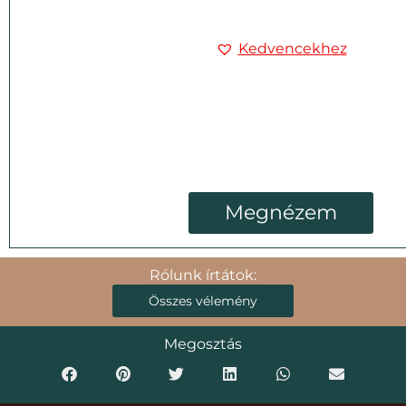
Kedvencekhez
Megnézem
Rólunk írtátok:
Összes vélemény
Megosztás