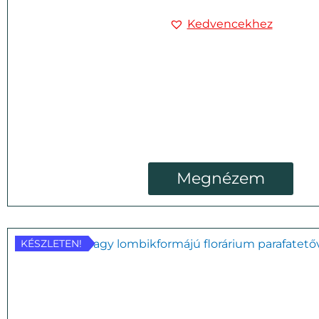
Kedvencekhez
Megnézem
KÉSZLETEN!
KÉSZLETEN!