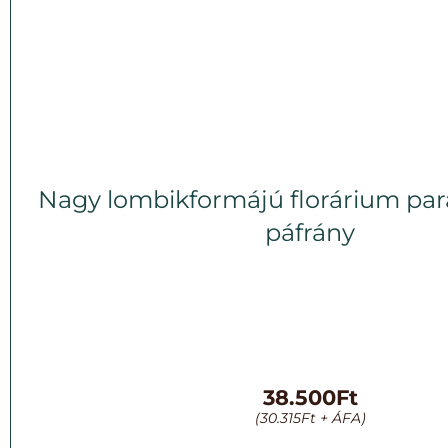
Nagy lombikformájú florárium para
páfrány
38.500
Ft
(
30.315
Ft
+ ÁFA)