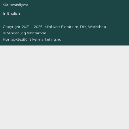
Süti szabályzat
In English
Copyright
2021 -
2026.
Mini Kert Florárium, DIY, Workshop
© Minden jog fenntartva!
Honlapkészítő:
Sikermarketing.hu