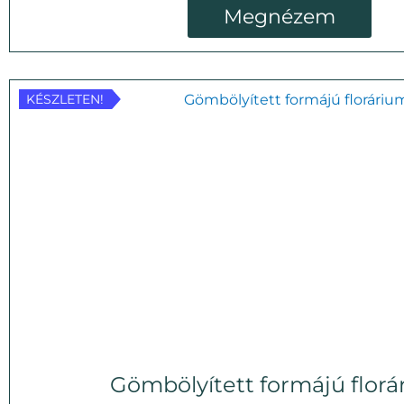
Megnézem
KÉSZLETEN!
KÉSZLETEN!
Gömbölyített formájú flor