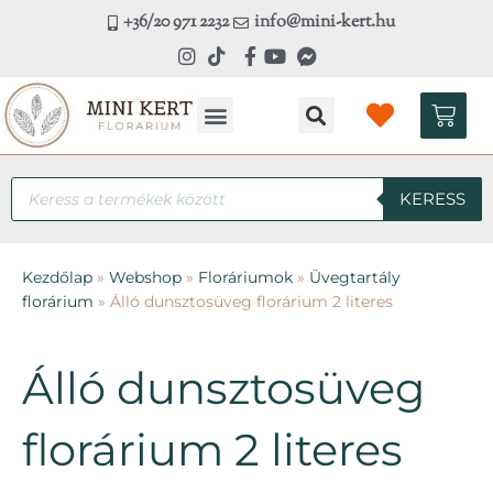
Skip
+36/20 971 2232
info@mini-kert.hu
to
content
Kosá
Kézműves workshop
Products
KERESS
search
Kezdőlap
»
Webshop
»
Floráriumok
»
Üvegtartály
florárium
»
Álló dunsztosüveg florárium 2 literes
Álló dunsztosüveg
florárium 2 literes