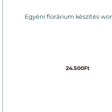
Egyéni florárium készítés wo
24.500
Ft