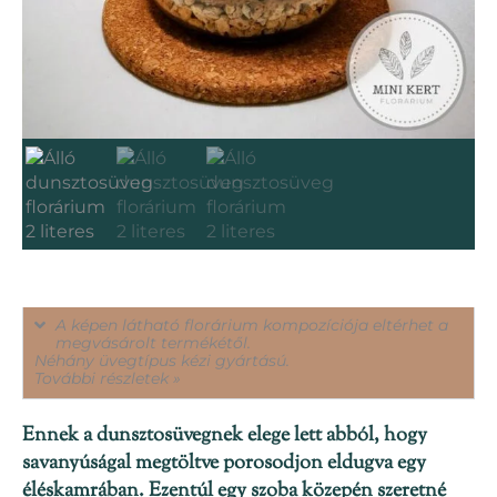
A képen látható florárium kompozíciója eltérhet a
megvásárolt termékétől.
Néhány üvegtípus kézi gyártású.
További részletek »
Ennek a dunsztosüvegnek elege lett abból, hogy
savanyúságal megtöltve porosodjon eldugva egy
éléskamrában. Ezentúl egy szoba közepén szeretné