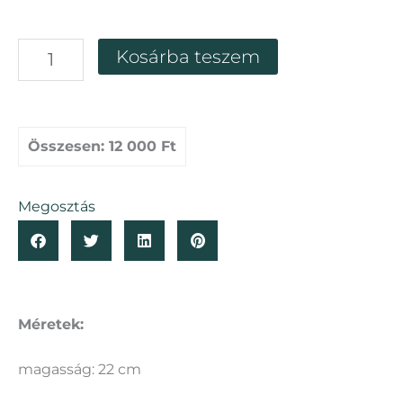
Álló
Kosárba teszem
dunsztosüveg
florárium
2
literes
mennyiség
Összesen:
12 000 Ft
Megosztás
Méretek:
magasság: 22 cm