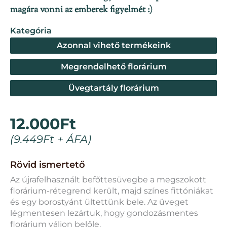
magára vonni az emberek figyelmét :)
Kategória
Azonnal vihető termékeink
Megrendelhető florárium
Üvegtartály florárium
12.000
Ft
(
9.449
Ft
+ ÁFA)
Rövid ismertető
Az újrafelhasznált befőttesüvegbe a megszokott
florárium-rétegrend került, majd színes fittóniákat
és egy borostyánt ültettünk bele. Az üveget
légmentesen lezártuk, hogy gondozásmentes
florárium váljon belőle.