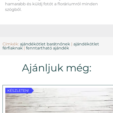
hamarabb és küldj fotót a floráriumról minden
szögből.
Címkék:
ajándékötlet barátnőnek
|
ajándékötlet
férfiaknak
|
fenntartható ajándék
Ajánljuk még:
KÉSZLETEN!
KÉSZLETEN!