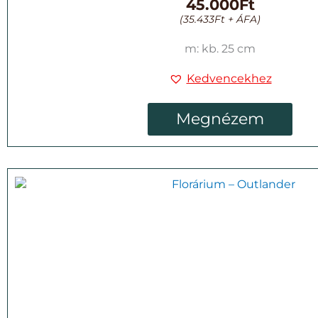
45.000
Ft
(
35.433
Ft
+ ÁFA)
m: kb. 25 cm
Kedvencekhez
Megnézem