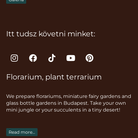
Itt tudsz követni minket:
I
F
T
Y
P
n
a
i
o
i
s
c
k
u
n
Florarium, plant terrarium
t
e
t
t
t
a
b
o
u
e
g
o
k
b
r
We prepare florariums, miniature fairy gardens and
r
o
e
e
glass bottle gardens in Budapest. Take your own
a
k
s
mini jungle or your succulents in a tiny desert!
m
t
Read more...