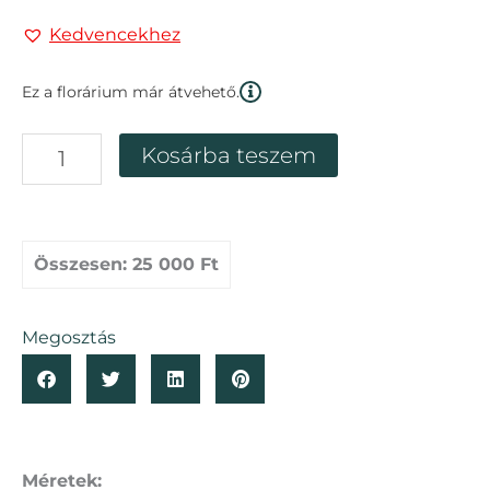
Kedvencekhez
Ez a florárium már átvehető.
Zárt
Kosárba teszem
üvegtetős
florárium
"Házikó"
mennyiség
Összesen:
25 000 Ft
Megosztás
Méretek: