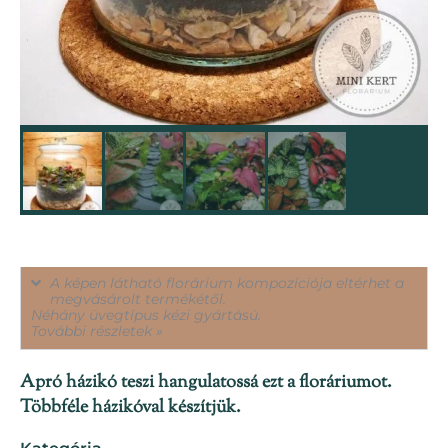
A képen látható florárium kompozíciója eltérhet a
megvásárolt termékétől.
Néhány üvegtípus kézi gyártású.
További részletek »
Apró házikó teszi hangulatossá ezt a floráriumot.
Többféle házikóval készítjük.