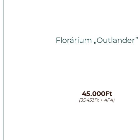
Florárium „Outlander”
45.000
Ft
(
35.433
Ft
+ ÁFA)