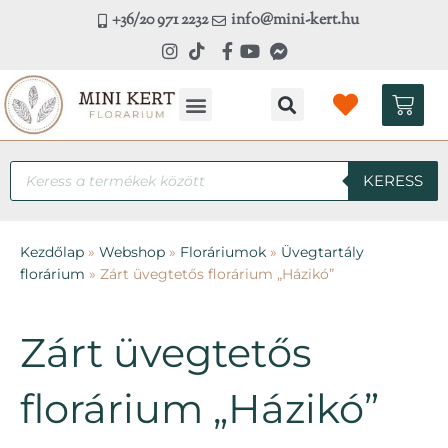
Skip
+36/20 971 2232
info@mini-kert.hu
to
content
Kosá
Kézműves workshop
Products
KERESS
search
Kezdőlap
»
Webshop
»
Floráriumok
»
Üvegtartály
florárium
»
Zárt üvegtetős florárium „Házikó”
Zárt üvegtetős
florárium „Házikó”