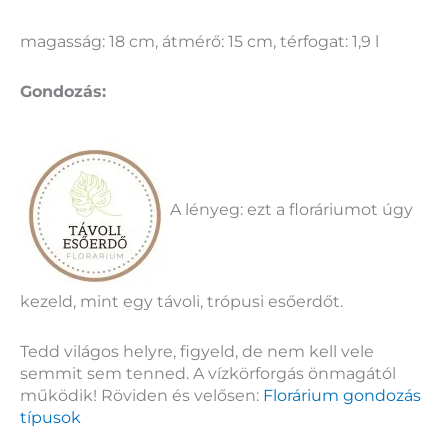
magasság: 18 cm, átmérő: 15 cm, térfogat: 1,9 l
Gondozás:
A lényeg: ezt a floráriumot úgy
kezeld, mint egy távoli, trópusi esőerdőt.
Tedd világos helyre, figyeld, de nem kell vele
semmit sem tenned. A vízkörforgás önmagától
működik! Röviden és velősen:
Florárium gondozás
típusok