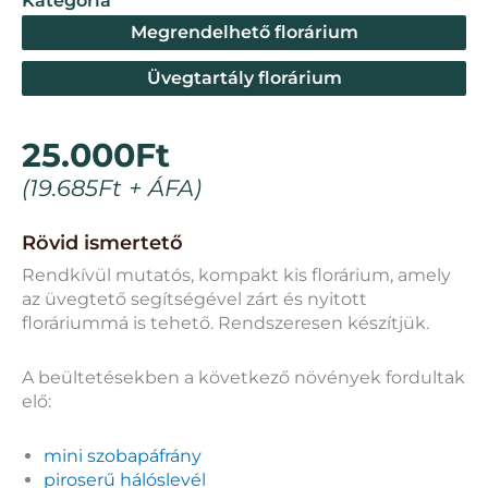
Kategória
Megrendelhető florárium
Üvegtartály florárium
25.000
Ft
(
19.685
Ft
+ ÁFA)
Rövid ismertető
Rendkívül mutatós, kompakt kis florárium, amely
az üvegtető segítségével zárt és nyitott
floráriummá is tehető. Rendszeresen készítjük.
A beültetésekben a következő növények fordultak
elő:
mini szobapáfrány
piroserű hálóslevél