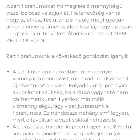
A zárt floráriumokat mi megfelelő mennyiségű
vízzel belocsolva adjuk át. Ha lehetőség van rá,
hogy az elkészítés után pár napig megfigyeljük,
akkor a növényeknek is ideje lesz rá, hogy biztosan
megtalálják új helyüket. Átadás után tehát NEM
KELL LOCSOLNI.
Zárt floráriumunk a következő gondozást igényli:
A zárt florárium alapvetően nem igényel
komolyabb gondozást, mert zárt rendszerként
újrahasznosítja a vizet. Folyadék utánpótlására
akkor lehet szükség, ha a dugó vagy tető nem
zár hermetikusan. Ilyenkor minimális
vízmennyiségű, lágy vizet juttassunk a
3
floráriumba. Ez mindössze néhány cm
legyen,
mert eltávolítani a vizet sokkal nehezebb.
A párásodást mindenképpen figyelni kell! Ha túl
sok pára csapódik le az üveg belsejében (az