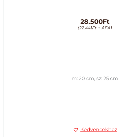
28.500
Ft
(
22.441
Ft
+ ÁFA)
m: 20 cm, sz: 25 cm
Kedvencekhez