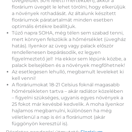
üvegfelület 50% feletti mértékben), akkor a
florárium üvegét le lehet törölni, hogy elkerüljük
a növények rothadását. Az általunk készített
floráriumok páratartalmát minden esetben
optimális értékre beállítjuk.
Tűző napra SOHA, még télen sem szabad tenni,
mert könnyen felszökik a hőmérséklet (üvegház
hatás). Ilyenkor az üveg vagy palack először
rendellenesen bepárásodik, ez legyen
figyelmeztető jel! Ha ekkor sem lépünk közbe, a
palack belsejében és a növények megfőhetnek!
Az esetlegesen lehulló, megbarnult leveleket ki
kell venni!
A floráriumokat 18-21 Celsius foknál magasabb
hőmérsékleten tartva – akár radiátor közelében
– figyelni szükséges, ugyanis egyes növények a
25 fokot már kevésbé kedvelik. A moha ilyenkor
hajlamos megbarnulni, különösen ha még
véletlenül a nap is éri a floráriumot (akár
függönyön keresztül is).