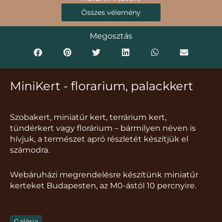
Összes vélemény
Megosztás
MiniKert - florarium, palackkert
Szobakert, miniatűr kert, terrárium kert,
tündérkert vagy florárium – bármilyen néven is
hívjuk, a természet apró részletét készítjük el
számodra.
Webáruházi megrendelésre készítünk miniatűr
kerteket Budapesten, az M0-ástól 10 percnyire.
Galéria