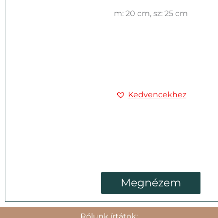
m: 20 cm, sz: 25 cm
Kedvencekhez
Megnézem
Rólunk írtátok: