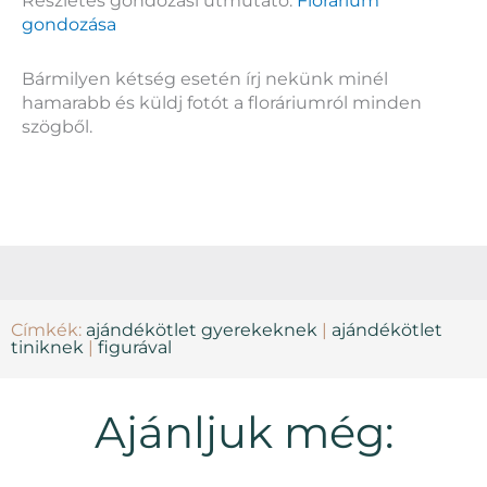
Részletes gondozási útmutató:
Florárium
gondozása
Bármilyen kétség esetén írj nekünk minél
hamarabb és küldj fotót a floráriumról minden
szögből.
Címkék:
ajándékötlet gyerekeknek
|
ajándékötlet
tiniknek
|
figurával
Ajánljuk még: