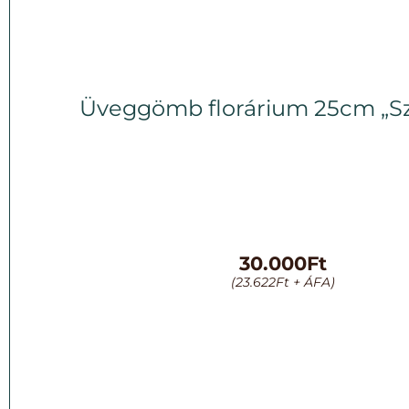
Üveggömb florárium 25cm „S
30.000
Ft
(
23.622
Ft
+ ÁFA)