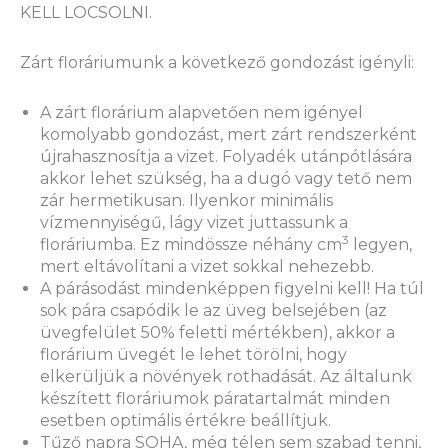
KELL LOCSOLNI.
Zárt floráriumunk a következő gondozást igényli:
A zárt florárium alapvetően nem igényel
komolyabb gondozást, mert zárt rendszerként
újrahasznosítja a vizet. Folyadék utánpótlására
akkor lehet szükség, ha a dugó vagy tető nem
zár hermetikusan. Ilyenkor minimális
vízmennyiségű, lágy vizet juttassunk a
3
floráriumba. Ez mindössze néhány cm
legyen,
mert eltávolítani a vizet sokkal nehezebb.
A párásodást mindenképpen figyelni kell! Ha túl
sok pára csapódik le az üveg belsejében (az
üvegfelület 50% feletti mértékben), akkor a
florárium üvegét le lehet törölni, hogy
elkerüljük a növények rothadását. Az általunk
készített floráriumok páratartalmát minden
esetben optimális értékre beállítjuk.
Tűző napra SOHA, még télen sem szabad tenni,