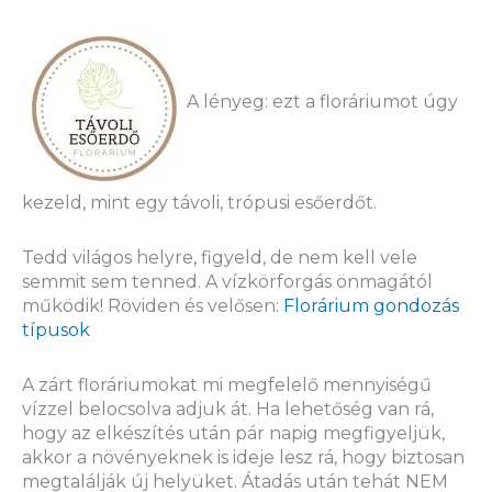
A lényeg: ezt a floráriumot úgy
kezeld, mint egy távoli, trópusi esőerdőt.
Tedd világos helyre, figyeld, de nem kell vele
semmit sem tenned. A vízkörforgás önmagától
működik! Röviden és velősen:
Florárium gondozás
típusok
A zárt floráriumokat mi megfelelő mennyiségű
vízzel belocsolva adjuk át. Ha lehetőség van rá,
hogy az elkészítés után pár napig megfigyeljük,
akkor a növényeknek is ideje lesz rá, hogy biztosan
megtalálják új helyüket. Átadás után tehát NEM