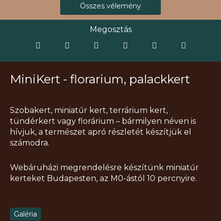
Összes vélemény
Megosztás
MiniKert - florarium, palackkert
Szobakert, miniatűr kert, terrárium kert,
tündérkert vagy florárium – bármilyen néven is
hívjuk, a természet apró részletét készítjük el
számodra.
Webáruházi megrendelésre készítünk miniatűr
kerteket Budapesten, az M0-ástól 10 percnyire.
Galéria