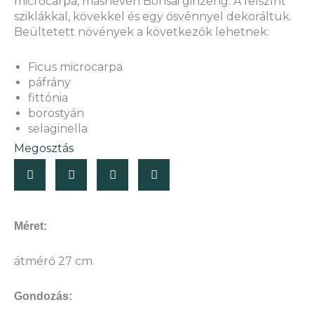
microcarpa, másnéven Bonsai ginzeng. A felszínt
sziklákkal, kövekkel és egy ösvénnyel dekoráltuk.
Beültetett növények a következők lehetnek:
Ficus microcarpa
páfrány
fittónia
borostyán
selaginella
Megosztás
Méret:
átmérő 27 cm
Gondozás: