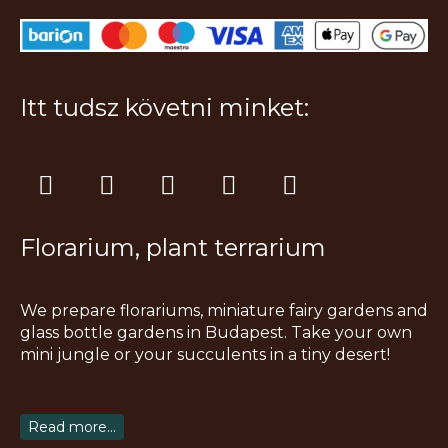
Itt tudsz követni minket:
I
F
T
Y
P
n
a
i
o
i
s
c
k
u
n
Florarium, plant terrarium
t
e
t
t
t
a
b
o
u
e
g
o
k
b
r
We prepare florariums, miniature fairy gardens and
r
o
e
e
glass bottle gardens in Budapest. Take your own
a
k
s
mini jungle or your succulents in a tiny desert!
m
t
Read more...