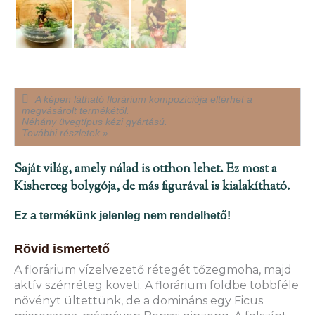
A képen látható florárium kompozíciója eltérhet a
megvásárolt termékétől.
Néhány üvegtípus kézi gyártású.
További részletek »
Saját világ, amely nálad is otthon lehet. Ez most a
Kisherceg bolygója, de más figurával is kialakítható.
Ez a termékünk jelenleg nem rendelhető!
Rövid ismertető
A florárium vízelvezető rétegét tőzegmoha, majd
aktív szénréteg követi. A florárium földbe többféle
növényt ültettünk, de a domináns egy Ficus