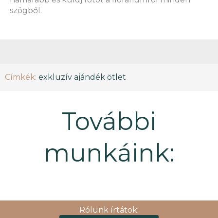
szögből.
Címkék:
exkluzív ajándék ötlet
További
munkáink:
Rólunk írtátok: