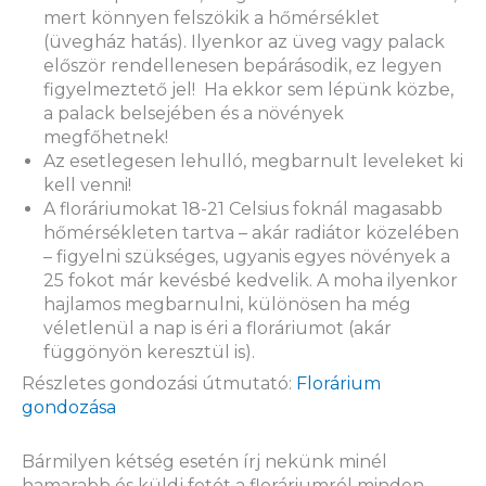
mert könnyen felszökik a hőmérséklet
(üvegház hatás). Ilyenkor az üveg vagy palack
először rendellenesen bepárásodik, ez legyen
figyelmeztető jel! Ha ekkor sem lépünk közbe,
a palack belsejében és a növények
megfőhetnek!
Az esetlegesen lehulló, megbarnult leveleket ki
kell venni!
A floráriumokat 18-21 Celsius foknál magasabb
hőmérsékleten tartva – akár radiátor közelében
– figyelni szükséges, ugyanis egyes növények a
25 fokot már kevésbé kedvelik. A moha ilyenkor
hajlamos megbarnulni, különösen ha még
véletlenül a nap is éri a floráriumot (akár
függönyön keresztül is).
Részletes gondozási útmutató:
Florárium
gondozása
Bármilyen kétség esetén írj nekünk minél
hamarabb és küldj fotót a floráriumról minden