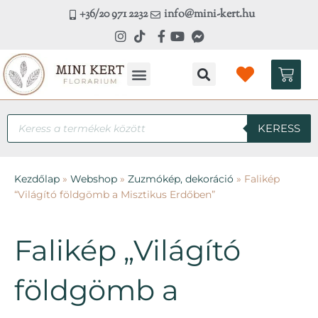
Skip
+36/20 971 2232
info@mini-kert.hu
to
content
Kosá
Products
KERESS
search
Kezdőlap
»
Webshop
»
Zuzmókép, dekoráció
»
Falikép
“Világító földgömb a Misztikus Erdőben”
Falikép „Világító
földgömb a