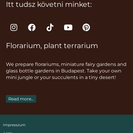
Itt tudsz követni minket:
I
F
T
Y
P
n
a
i
o
i
s
c
k
u
n
Florarium, plant terrarium
t
e
t
t
t
a
b
o
u
e
g
o
k
b
r
We prepare florariums, miniature fairy gardens and
r
o
e
e
glass bottle gardens in Budapest. Take your own
a
k
s
mini jungle or your succulents in a tiny desert!
m
t
Read more...
Impresszum