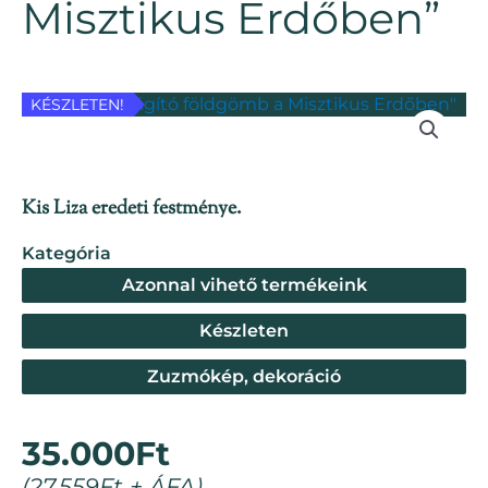
Misztikus Erdőben”
KÉSZLETEN!
Kis Liza eredeti festménye.
Kategória
Azonnal vihető termékeink
Készleten
Zuzmókép, dekoráció
35.000
Ft
(
27.559
Ft
+ ÁFA)