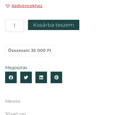
Kedvencekhez
Falikép
Kosárba teszem
"Világító
földgömb
a
Misztikus
Erdőben"
Összesen:
35 000 Ft
mennyiség
Megosztás
Mérete:
30×40 cm