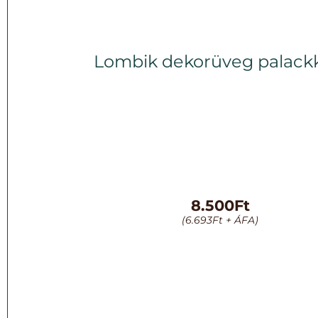
Lombik dekorüveg palack
8.500
Ft
(
6.693
Ft
+ ÁFA)