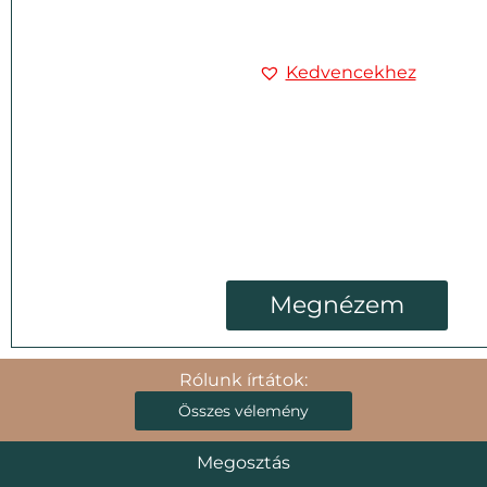
Kedvencekhez
Megnézem
Rólunk írtátok:
Összes vélemény
Megosztás