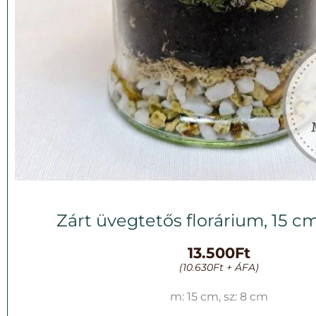
Zárt üvegtetős florárium, 15 
13.500
Ft
(
10.630
Ft
+ ÁFA)
m: 15 cm, sz: 8 cm