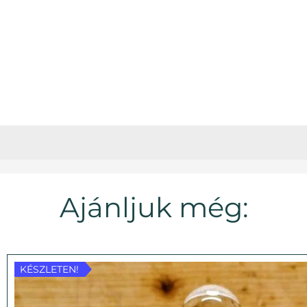
Ajánljuk még:
KÉSZLETEN!
KÉSZLETEN!