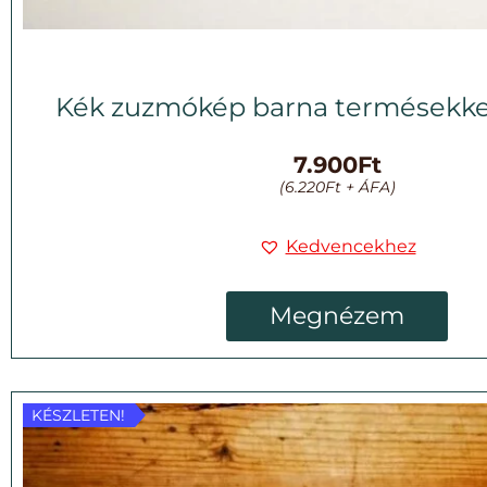
Kék zuzmókép barna termésekke
7.900
Ft
(
6.220
Ft
+ ÁFA)
Kedvencekhez
Megnézem
KÉSZLETEN!
KÉSZLETEN!