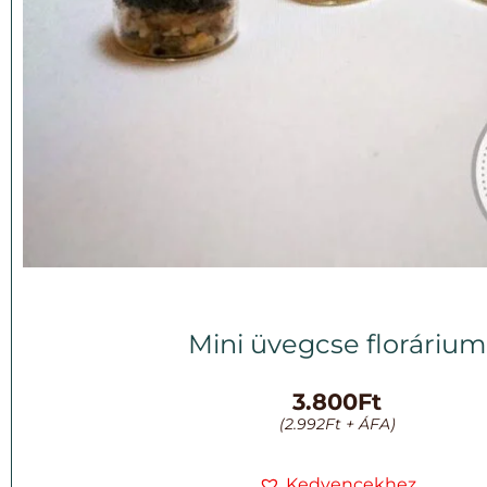
Mini üvegcse florárium
3.800
Ft
(
2.992
Ft
+ ÁFA)
Kedvencekhez