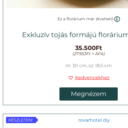
Ez a florárium már átvehető.
Exkluzív tojás formájú florárium
35.500
Ft
(
27.953
Ft
+ ÁFA)
m: 30 cm, sz: 18,5 cm
Kedvencekhez
Megnézem
KÉSZLETEN!
KÉSZLETEN!