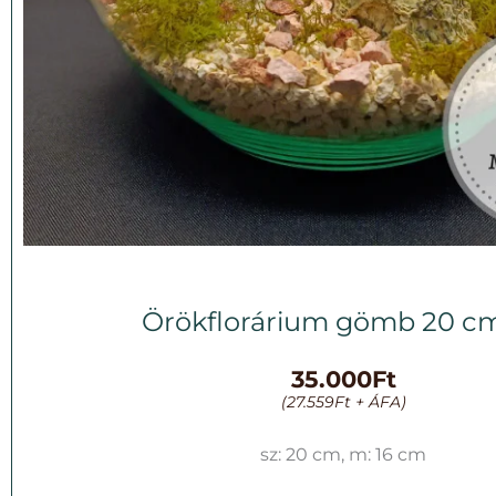
Örökflorárium gömb 20 c
35.000
Ft
(
27.559
Ft
+ ÁFA)
sz: 20 cm, m: 16 cm