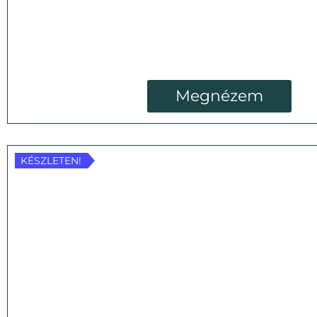
Megnézem
KÉSZLETEN!
KÉSZLETEN!