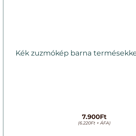
Kék zuzmókép barna termésekke
7.900
Ft
(
6.220
Ft
+ ÁFA)