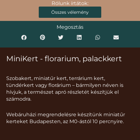
Rólunk írtátok:
Összes vélemény
Megosztás
MiniKert - florarium, palackkert
Szobakert, miniatűr kert, terrárium kert,
tündérkert vagy florárium – bármilyen néven is
hívjuk, a természet apró részletét készítjük el
számodra.
Webáruházi megrendelésre készítünk miniatűr
kerteket Budapesten, az M0-ástól 10 percnyire.