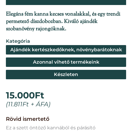
Elegáns fém kanna kecses vonalakkal, és egy trendi
permetező díszdobozban. Kiváló ajándék
szobanövény rajongóknak.
Kategória
Ajándék kertészkedőknek, növénybarátoknak
Azonnal vihető termékeink
Készleten
15.000
Ft
(
11.811
Ft
+ ÁFA)
Rövid ismertető
Ez a szett öntöző kannából és párásító