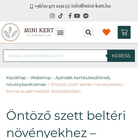
Skip
+36/20 971 2232
info@mini-kert.hu
to
content
Kosá
Products
KERESS
search
Kezdőlap
»
Webshop
»
Ajándék kertészkedőknek,
növénybarátoknak
»
Öntöző szett beltéri növényekhez –
kanna és permetező díszdobozban
Öntöző szett beltéri
növényekhez –