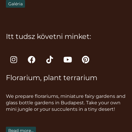
Galéria
Itt tudsz követni minket:
I
F
T
Y
P
n
a
i
o
i
s
c
k
u
n
Florarium, plant terrarium
t
e
t
t
t
a
b
o
u
e
g
o
k
b
r
We prepare florariums, miniature fairy gardens and
r
o
e
e
glass bottle gardens in Budapest. Take your own
a
k
s
mini jungle or your succulents in a tiny desert!
m
t
Read more...