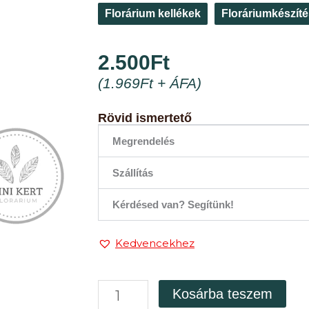
Florárium kellékek
Floráriumkészít
2.500
Ft
(
1.969
Ft
+ ÁFA)
Rövid ismertető
Megrendelés
Szállítás
Kérdésed van? Segítünk!
Kedvencekhez
Florárium
Kosárba teszem
ecset