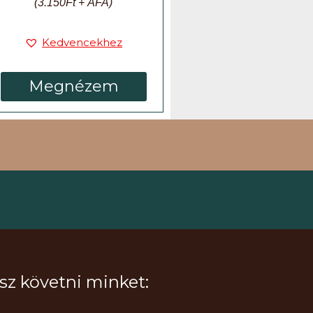
(
3.150
Ft
+ ÁFA)
Kedvencekhez
Megnézem
dsz követni minket: