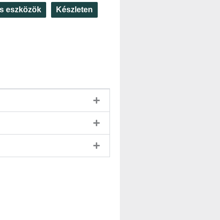
és eszközök
Készleten