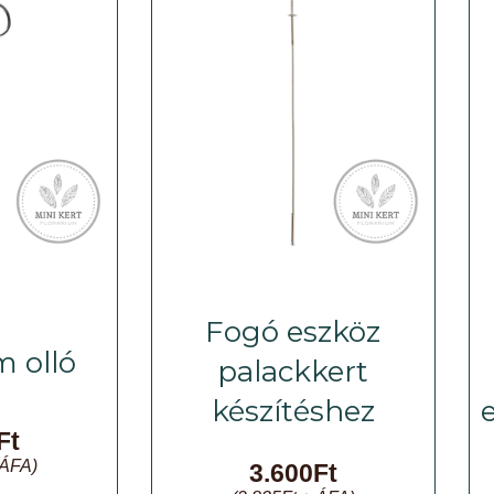
Fogó eszköz
m olló
palackkert
készítéshez
e
Ft
ÁFA)
3.600
Ft