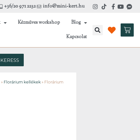
+36/20 971 2232
info@mini-kert.hu
k
Kézműves workshop
Blog
Kosá
Kapcsolat
KERESS
»
Florárium kellékek
»
Florárium