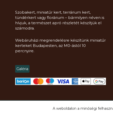
Szobakert, miniatűr kert, terrárium kert,
tündérkert vagy florárium – bármilyen néven is
hívjuk, a természet apró részletét készítjük el
számodra.
Webáruházi megrendelésre készítünk miniatűr
kerteket Budapesten, az M0-ástól 10
percnyire.
Galéria
Copyright
2021 -
2026.
Mini Kert Florárium, DIY, Workshop
© Minden jog 
A weboldalon a minőségi felhaszná
Honlapkészítő:
Sikermarketing.hu