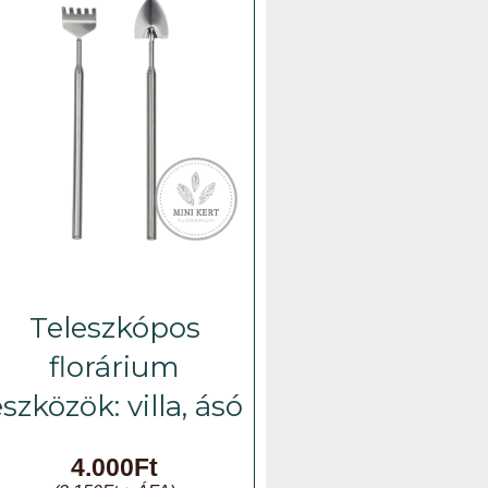
Teleszkópos
florárium
szközök: villa, ásó
4.000
Ft