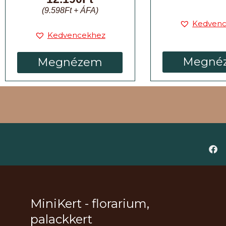
(
9.598
Ft
+ ÁFA)
Kedven
Kedvencekhez
Megné
Megnézem
MiniKert - florarium,
palackkert