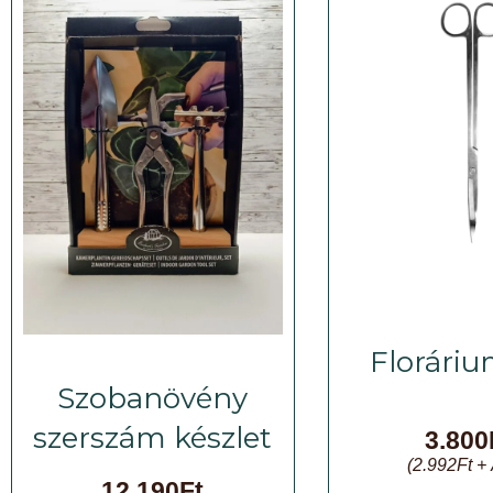
Floráriu
Szobanövény
szerszám készlet
3.800
(
2.992
Ft
+ 
12.190
Ft