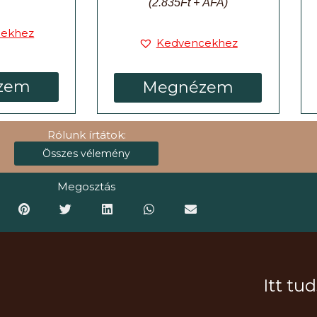
(
2.835
Ft
+ ÁFA)
cekhez
Kedvencekhez
zem
Megnézem
Rólunk írtátok:
Összes vélemény
Megosztás
Itt tu