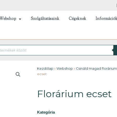
Webshop
Szolgáltatásaink
Cégeknek
Információ
Kezdőlap
»
Webshop
»
Csináld magad florárium
ecset
Florárium ecset
Kategória