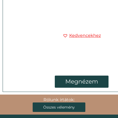
Kedvencekhez
Megnézem
Rólunk írtátok:
Összes vélemény