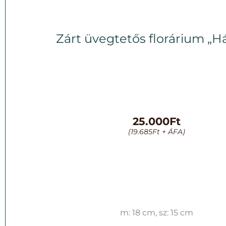
Zárt üvegtetős florárium „H
25.000
Ft
(
19.685
Ft
+ ÁFA)
m: 18 cm, sz: 15 cm