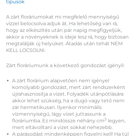
típusok
A zárt floráriumokat mi megfelelő mennyiségű
vízzel belocsolva adjuk át. Ha lehetőség van rá,
hogy az elkészítés után pár napig megfigyeljük,
akkor a növényeknek is ideje lesz rá, hogy biztosan
megtalálják új helyüket. Átadás után tehát NEM
KELL LOCSOLNI.
Zárt floráriumunk a következő gondozást igényli:
A zárt florárium alapvetően nem igényel
komolyabb gondozást, mert zárt rendszerként
újrahasznosítja a vizet. Folyadék utánpótlására
akkor lehet szükség, ha a dugó vagy tető nem
zár hermetikusan. Ilyenkor minimális
vízmennyiségű, lágy vizet juttassunk a
3
floráriumba. Ez mindössze néhány cm
legyen,
mert eltávolítani a vizet sokkal nehezebb.
A párásodást mindenképpen figyelni kell! Ha túl