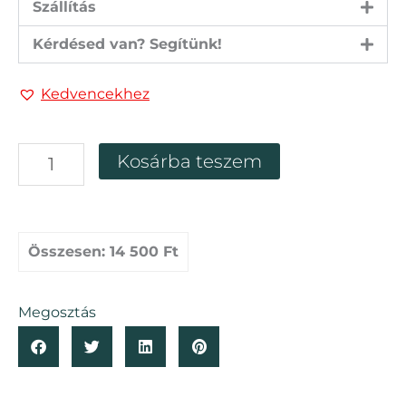
Szállítás
Kérdésed van? Segítünk!
Kedvencekhez
Kis
Kosárba teszem
díszüveges
florárium
17
cm
magas
Összesen:
14 500 Ft
mennyiség
Megosztás