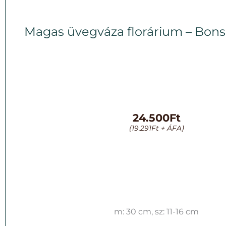
Magas üvegváza florárium – Bons
24.500
Ft
(
19.291
Ft
+ ÁFA)
m: 30 cm, sz: 11-16 cm