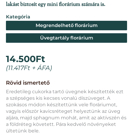
lakást biztosít egy mini florárium számára is.
Kategória
Megrendelhető florárium
Üvegtartály florárium
14.500
Ft
(
11.417
Ft
+ ÁFA)
Rövid ismertető
Eredetileg cukorka tartó üvegnek készítették ezt
a szépséges kis kecses vonalú díszüveget. A
szokásos módon készítettünk vele floráriumot,
vagyis először kavicsréteget helyeztünk az üveg
aljára, majd sphagnum mohát, amit az aktívszén és
a földréteg követett. Pára kedvelő növényeket
ültetünk bele.