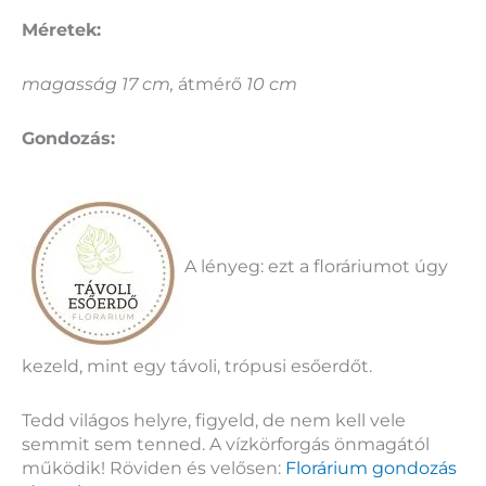
Méretek:
magasság 17 cm,
átmérő
10 cm
Gondozás:
A lényeg: ezt a floráriumot úgy
kezeld, mint egy távoli, trópusi esőerdőt.
Tedd világos helyre, figyeld, de nem kell vele
semmit sem tenned. A vízkörforgás önmagától
működik! Röviden és velősen:
Florárium gondozás