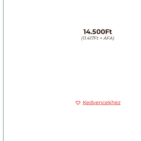
14.500
Ft
(
11.417
Ft
+ ÁFA)
Kedvencekhez