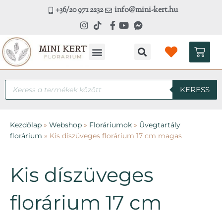
Skip
+36/20 971 2232
info@mini-kert.hu
to
content
Kosá
Products
KERESS
search
Kezdőlap
»
Webshop
»
Floráriumok
»
Üvegtartály
florárium
»
Kis díszüveges florárium 17 cm magas
Kis díszüveges
florárium 17 cm