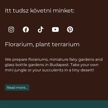
Itt tudsz követni minket:
I
F
T
Y
P
n
a
i
o
i
s
c
k
u
n
Florarium, plant terrarium
t
e
t
t
t
a
b
o
u
e
g
o
k
b
r
We prepare florariums, miniature fairy gardens and
r
o
e
e
glass bottle gardens in Budapest. Take your own
a
k
s
mini jungle or your succulents in a tiny desert!
m
t
Read more...