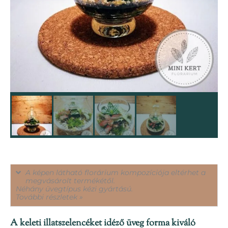
A képen látható florárium kompozíciója eltérhet a
megvásárolt termékétől.
Néhány üvegtípus kézi gyártású.
További részletek »
A keleti illatszelencéket idéző üveg forma kiváló