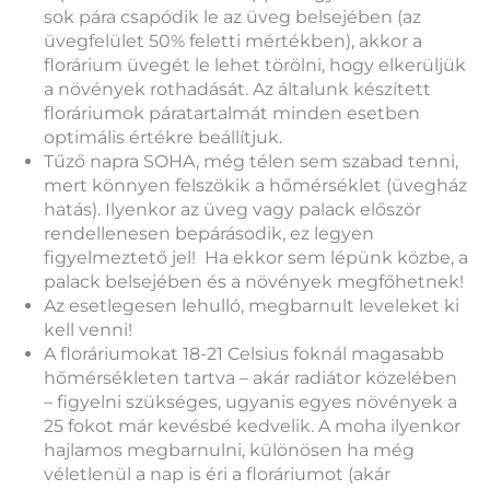
sok pára csapódik le az üveg belsejében (az
üvegfelület 50% feletti mértékben), akkor a
florárium üvegét le lehet törölni, hogy elkerüljük
a növények rothadását. Az általunk készített
floráriumok páratartalmát minden esetben
optimális értékre beállítjuk.
Tűző napra SOHA, még télen sem szabad tenni,
mert könnyen felszökik a hőmérséklet (üvegház
hatás). Ilyenkor az üveg vagy palack először
rendellenesen bepárásodik, ez legyen
figyelmeztető jel! Ha ekkor sem lépünk közbe, a
palack belsejében és a növények megfőhetnek!
Az esetlegesen lehulló, megbarnult leveleket ki
kell venni!
A floráriumokat 18-21 Celsius foknál magasabb
hőmérsékleten tartva – akár radiátor közelében
– figyelni szükséges, ugyanis egyes növények a
25 fokot már kevésbé kedvelik. A moha ilyenkor
hajlamos megbarnulni, különösen ha még
véletlenül a nap is éri a floráriumot (akár