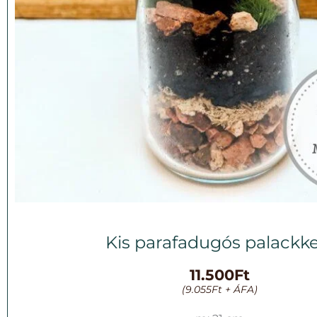
Kis parafadugós palackke
11.500
Ft
(
9.055
Ft
+ ÁFA)