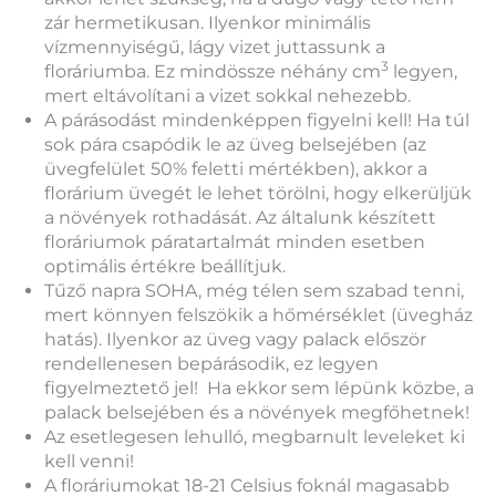
zár hermetikusan. Ilyenkor minimális
vízmennyiségű, lágy vizet juttassunk a
3
floráriumba. Ez mindössze néhány cm
legyen,
mert eltávolítani a vizet sokkal nehezebb.
A párásodást mindenképpen figyelni kell! Ha túl
sok pára csapódik le az üveg belsejében (az
üvegfelület 50% feletti mértékben), akkor a
florárium üvegét le lehet törölni, hogy elkerüljük
a növények rothadását. Az általunk készített
floráriumok páratartalmát minden esetben
optimális értékre beállítjuk.
Tűző napra SOHA, még télen sem szabad tenni,
mert könnyen felszökik a hőmérséklet (üvegház
hatás). Ilyenkor az üveg vagy palack először
rendellenesen bepárásodik, ez legyen
figyelmeztető jel! Ha ekkor sem lépünk közbe, a
palack belsejében és a növények megfőhetnek!
Az esetlegesen lehulló, megbarnult leveleket ki
kell venni!
A floráriumokat 18-21 Celsius foknál magasabb