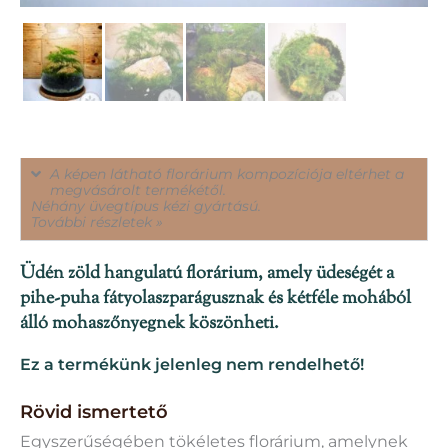
A képen látható florárium kompozíciója eltérhet a
megvásárolt termékétől.
Néhány üvegtípus kézi gyártású.
További részletek »
Üdén zöld hangulatú florárium, amely üdeségét a
pihe-puha fátyolaszparágusznak és kétféle mohából
álló mohaszőnyegnek köszönheti.
Ez a termékünk jelenleg nem rendelhető!
Rövid ismertető
Egyszerűségében tökéletes florárium, amelynek