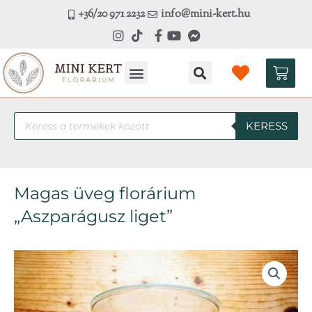
Skip
+36/20 971 2232
info@mini-kert.hu
to
content
Kosá
Products
KERESS
search
Magas üveg florárium
„Aszparágusz liget”