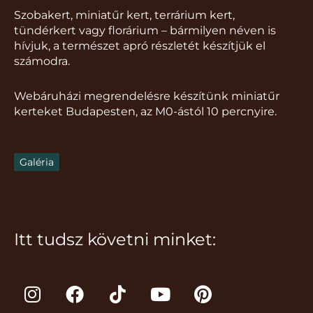
Szobakert, miniatűr kert, terrárium kert,
tündérkert vagy florárium – bármilyen néven is
hívjuk, a természet apró részletét készítjük el
számodra.
Webáruházi megrendelésre készítünk miniatűr
kerteket Budapesten, az M0-ástól 10 percnyire.
Galéria
Itt tudsz követni minket:
I
F
T
Y
P
n
a
i
o
i