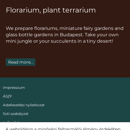
s
c
k
u
n
Florarium, plant terrarium
t
e
t
t
t
a
b
o
u
e
g
o
k
b
r
We prepare florariums, miniature fairy gardens and
r
o
e
e
glass bottle gardens in Budapest. Take your own
a
k
s
mini jungle or your succulents in a tiny desert!
m
t
Read more...
Impresszum
ÁSZF
Adatkezelési nyilatkozat
Süti szabályzat
In English
A weboldalon a minőségi felhasználói élmény érdekében