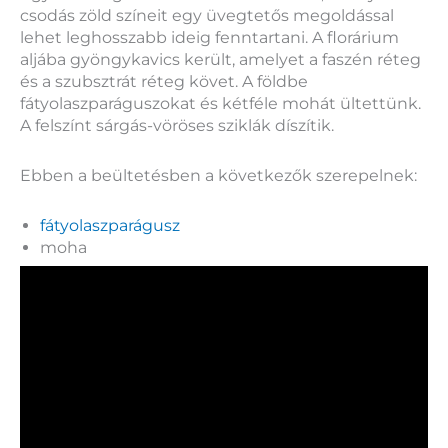
csodás zöld színeit egy üvegtetős megoldással
lehet leghosszabb ideig fenntartani. A florárium
aljába gyöngykavics került, amelyet a faszén réteg
és a szubsztrát réteg követ. A földbe
fátyolaszparáguszokat és kétféle mohát ültettünk.
A felszínt sárgás-vöröses sziklák díszítik.
Ebben a beültetésben a következők szerepelnek:
fátyolaszparágusz
moha