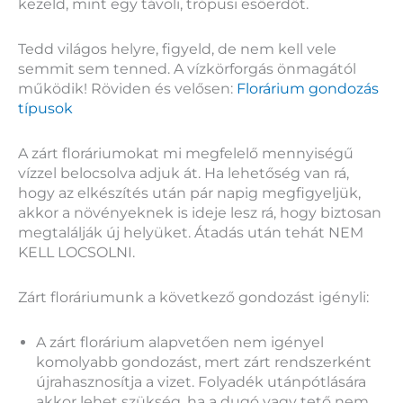
kezeld, mint egy távoli, trópusi esőerdőt.
Tedd világos helyre, figyeld, de nem kell vele
semmit sem tenned. A vízkörforgás önmagától
működik! Röviden és velősen:
Florárium gondozás
típusok
A zárt floráriumokat mi megfelelő mennyiségű
vízzel belocsolva adjuk át. Ha lehetőség van rá,
hogy az elkészítés után pár napig megfigyeljük,
akkor a növényeknek is ideje lesz rá, hogy biztosan
megtalálják új helyüket. Átadás után tehát NEM
KELL LOCSOLNI.
Zárt floráriumunk a következő gondozást igényli:
A zárt florárium alapvetően nem igényel
komolyabb gondozást, mert zárt rendszerként
újrahasznosítja a vizet. Folyadék utánpótlására
akkor lehet szükség, ha a dugó vagy tető nem