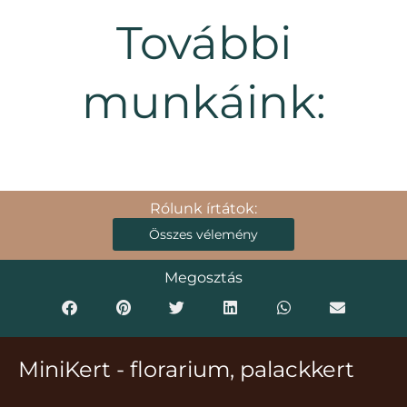
További
munkáink:
Rólunk írtátok:
Összes vélemény
Megosztás
MiniKert - florarium, palackkert