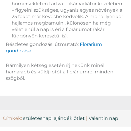
hőmérsékleten tartva – akár radiátor közelében
– figyelni szükséges, ugyanis egyes növények a
25 fokot már kevésbé kedvelik. A moha ilyenkor
hajlamos megbarnulni, különösen ha még
véletlenül a nap is éri a floráriumot (akár
függönyön keresztül is).
Részletes gondozási útmutató:
Florárium
gondozása
Bármilyen kétség esetén írj nekünk minél
hamarabb és küldj fotót a floráriumról minden
szögből.
Címkék:
születésnapi ajándék ötlet
|
Valentin nap