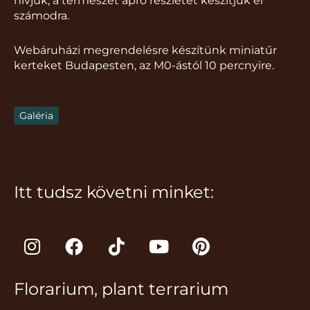
hívjuk, a természet apró részletét készítjük el
számodra.
Webáruházi megrendelésre készítünk miniatűr
kerteket Budapesten, az M0-ástól 10 percnyire.
Galéria
Itt tudsz követni minket:
I
F
T
Y
P
n
a
i
o
i
s
c
k
u
n
Florarium, plant terrarium
t
e
t
t
t
a
b
o
u
e