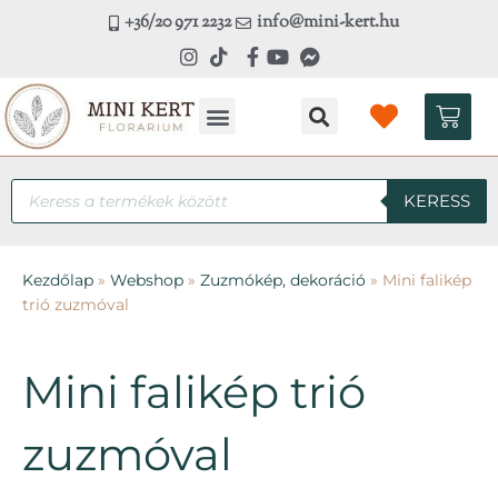
Skip
+36/20 971 2232
info@mini-kert.hu
to
content
Kosá
Kézműves workshop
Products
KERESS
search
Kezdőlap
»
Webshop
»
Zuzmókép, dekoráció
»
Mini falikép
trió zuzmóval
Mini falikép trió
zuzmóval