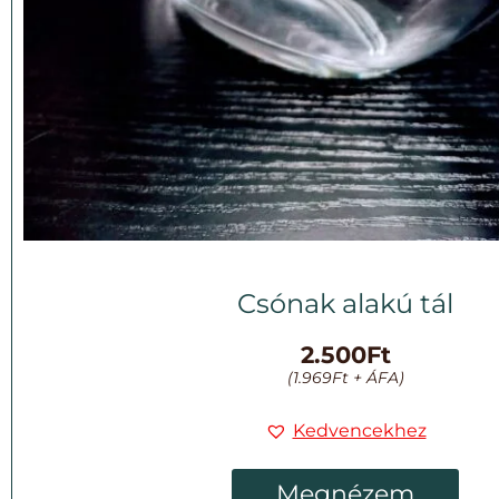
Csónak alakú tál
2.500
Ft
(
1.969
Ft
+ ÁFA)
Kedvencekhez
Megnézem