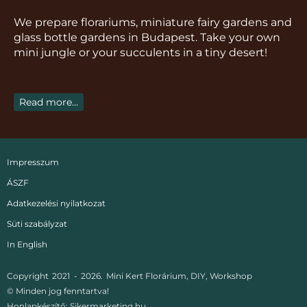
g
o
k
b
r
We prepare florariums, miniature fairy gardens and
r
o
e
e
glass bottle gardens in Budapest. Take your own
a
k
s
mini jungle or your succulents in a tiny desert!
m
t
Read more...
Impresszum
ÁSZF
Adatkezelési nyilatkozat
Süti szabályzat
In English
Copyright
2021 -
2026.
Mini Kert Florárium, DIY, Workshop
© Minden jog fenntartva!
Honlapkészítő:
Sikermarketing.hu