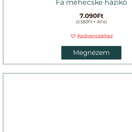
Fa méhecske házikó
7.090
Ft
(
5.583
Ft
+ ÁFA)
Kedvencekhez
Megnézem