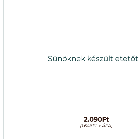
Sünöknek készült etetőt
2.090
Ft
(
1.646
Ft
+ ÁFA)