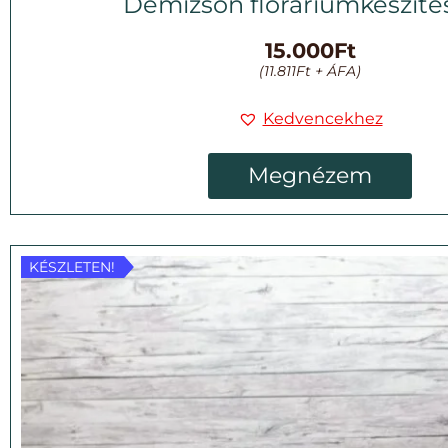
Demizson floráriumkészíté
15.000
Ft
(
11.811
Ft
+ ÁFA)
Kedvencekhez
Megnézem
KÉSZLETEN!
KÉSZLETEN!