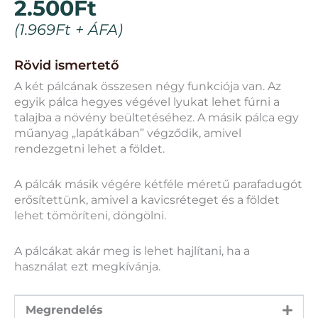
2.500
Ft
(
1.969
Ft
+ ÁFA)
Rövid ismertető
A két pálcának összesen négy funkciója van. Az
egyik pálca hegyes végével lyukat lehet fúrni a
talajba a növény beültetéséhez. A másik pálca egy
műanyag „lapátkában” végződik, amivel
rendezgetni lehet a földet.
A pálcák másik végére kétféle méretű parafadugót
erősítettünk, amivel a kavicsréteget és a földet
lehet tömöríteni, döngölni.
A pálcákat akár meg is lehet hajlítani, ha a
használat ezt megkívánja.
Megrendelés