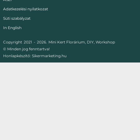
Adatkezelési nyilatkozat
Süti szabályzat
In English
Copyright
2021 -
2026.
Mini Kert Florárium, DIY, Workshop
© Minden jog fenntartva!
Honlapkészítő:
Sikermarketing.hu