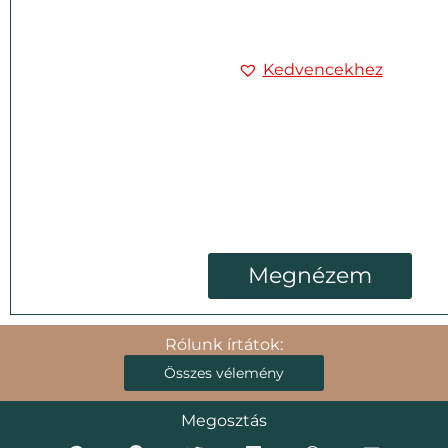
Kedvencekhez
Megnézem
Rólunk írtátok:
Összes vélemény
Megosztás