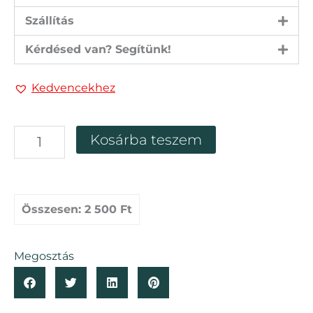
Szállítás
Kérdésed van? Segítünk!
Kedvencekhez
Eszköz
Kosárba teszem
florárium
készítéséhez
mennyiség
Összesen:
2 500 Ft
Megosztás