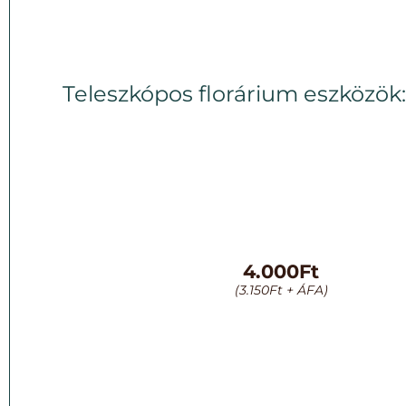
Teleszkópos florárium eszközök: v
4.000
Ft
(
3.150
Ft
+ ÁFA)