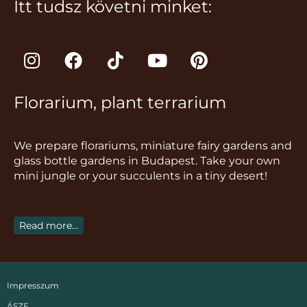
Itt tudsz követni minket:
I
F
T
Y
P
n
a
i
o
i
s
c
k
u
n
Florarium, plant terrarium
t
e
t
t
t
a
b
o
u
e
g
o
k
b
r
We prepare florariums, miniature fairy gardens and
r
o
e
e
glass bottle gardens in Budapest. Take your own
a
k
s
mini jungle or your succulents in a tiny desert!
m
t
Read more...
Impresszum
ÁSZF