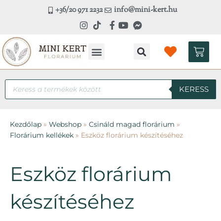
Skip
+36/20 971 2232
info@mini-kert.hu
to
content
Kosá
Products
KERESS
search
Kezdőlap
»
Webshop
»
Csináld magad florárium
»
Florárium kellékek
»
Eszköz florárium készítéséhez
Eszköz florárium
készítéséhez