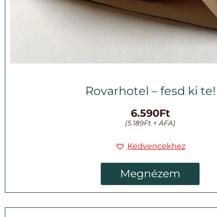
Rovarhotel – fesd ki te!
6.590
Ft
(
5.189
Ft
+ ÁFA)
Kedvencekhez
Megnézem