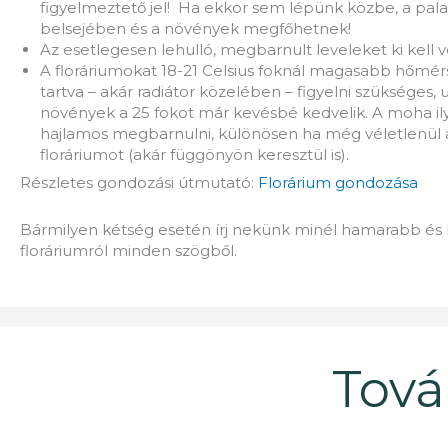
figyelmeztető jel! Ha ekkor sem lépünk közbe, a pal
belsejében és a növények megfőhetnek!
Az esetlegesen lehulló, megbarnult leveleket ki kell v
A floráriumokat 18-21 Celsius foknál magasabb hőmér
tartva – akár radiátor közelében – figyelni szükséges,
növények a 25 fokot már kevésbé kedvelik. A moha il
hajlamos megbarnulni, különösen ha még véletlenül a 
floráriumot (akár függönyön keresztül is).
Részletes gondozási útmutató:
Florárium gondozása
Bármilyen kétség esetén írj nekünk minél hamarabb és k
floráriumról minden szögből.
Tová