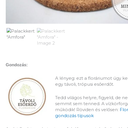
Gondozás:
A lényeg: ezt a floráriumot úgy ke
egy távoli, trópusi esőerdőt.
Tedd világos helyre, figyeld, de n
semmit sem tenned. A vízkörfor
működik! Röviden és velősen:
Flo
gondozás típusok