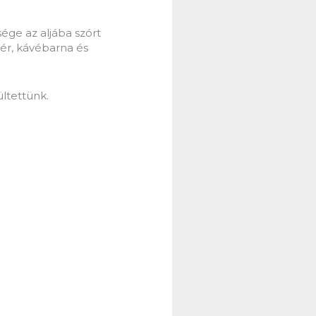
ége az aljába szórt
ér, kávébarna és
ültettünk.