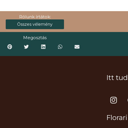
Rólunk írtátok:
Összes vélemény
Megosztás
Itt tu
I
n
s
Florar
t
a