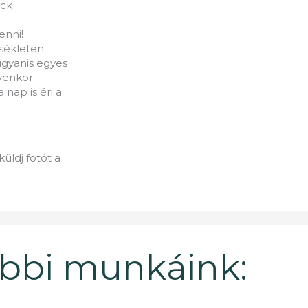
ack
enni!
sékleten
 ugyanis egyes
yenkor
nap is éri a
üldj fotót a
bbi munkáink: