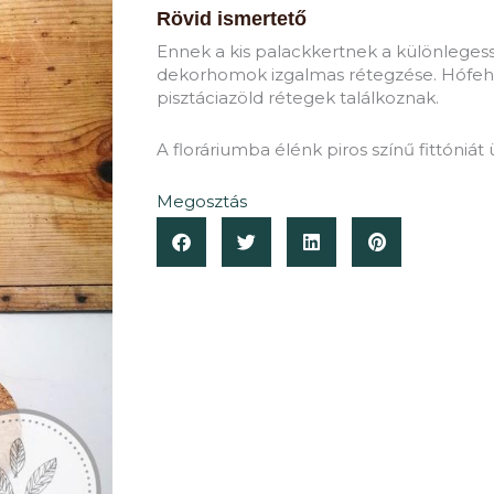
Rövid ismertető
Ennek a kis palackkertnek a különlegess
dekorhomok izgalmas rétegzése. Hófeh
pisztáciazöld rétegek találkoznak.
A floráriumba élénk piros színű fittóniát 
Megosztás