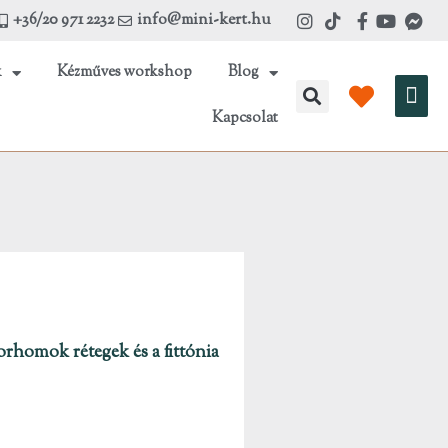
+36/20 971 2232
info@mini-kert.hu
k
Kézműves workshop
Blog
Kos
Kapcsolat
orhomok rétegek és a fittónia