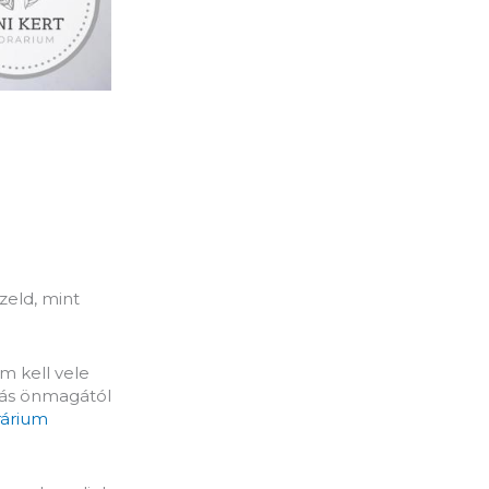
zeld, mint
em kell vele
gás önmagától
rárium