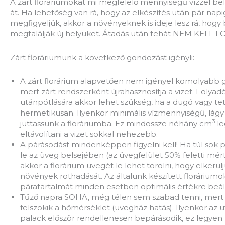
A zárt floráriumokat mi megfelelő mennyiségű vízzel be
át. Ha lehetőség van rá, hogy az elkészítés után pár napi
megfigyeljük, akkor a növényeknek is ideje lesz rá, hogy 
megtalálják új helyüket. Átadás után tehát NEM KELL 
Zárt floráriumunk a következő gondozást igényli:
A zárt florárium alapvetően nem igényel komolyabb 
mert zárt rendszerként újrahasznosítja a vizet. Folyad
utánpótlására akkor lehet szükség, ha a dugó vagy te
hermetikusan. Ilyenkor minimális vízmennyiségű, lágy 
3
juttassunk a floráriumba. Ez mindössze néhány cm
le
eltávolítani a vizet sokkal nehezebb.
A párásodást mindenképpen figyelni kell! Ha túl sok 
le az üveg belsejében (az üvegfelület 50% feletti mér
akkor a florárium üvegét le lehet törölni, hogy elkerül
növények rothadását. Az általunk készített floráriumo
páratartalmát minden esetben optimális értékre beáll
Tűző napra SOHA, még télen sem szabad tenni, mer
felszökik a hőmérséklet (üvegház hatás). Ilyenkor az 
palack először rendellenesen bepárásodik, ez legyen