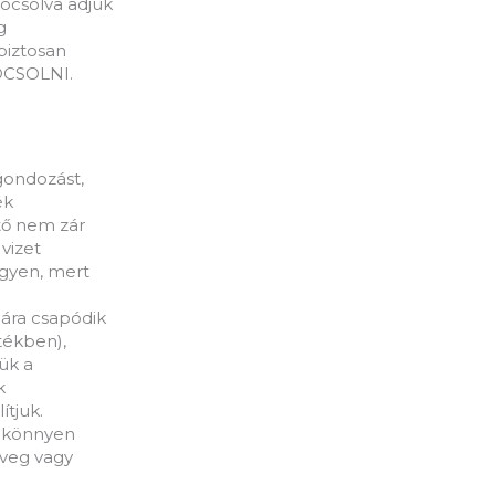
locsolva adjuk
g
biztosan
LOCSOLNI.
gondozást,
ék
tő nem zár
vizet
gyen, mert
pára csapódik
tékben),
jük a
k
ítjuk.
t könnyen
üveg vagy