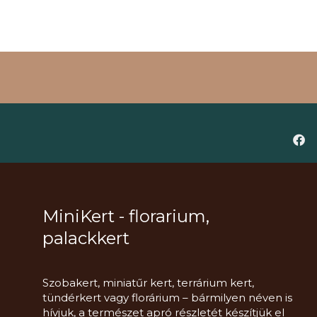
MiniKert - florarium,
palackkert
Szobakert, miniatűr kert, terrárium kert,
tündérkert vagy florárium – bármilyen néven is
hívjuk, a természet apró részletét készítjük el