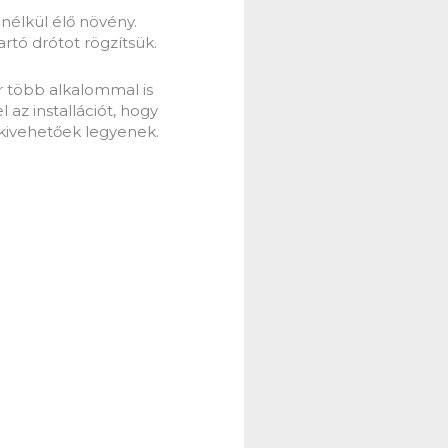
j nélkül élő növény.
artó drótot rögzítsük.
 több alkalommal is
 az installációt, hogy
kivehetőek legyenek.