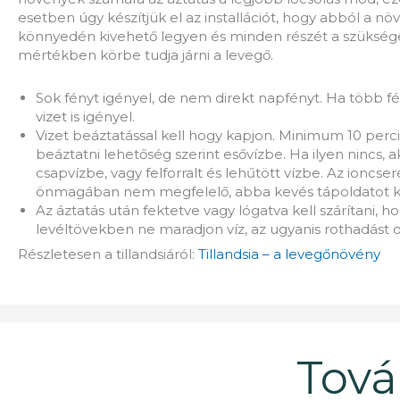
esetben úgy készítjük el az installációt, hogy abból a nö
könnyedén kivehető legyen és minden részét a szükség
mértékben körbe tudja járni a levegő.
Sok fényt igényel, de nem direkt napfényt. Ha több f
vizet is igényel.
Vizet beáztatással kell hogy kapjon. Minimum 10 perc
beáztatni lehetőség szerint esővízbe. Ha ilyen nincs, ak
csapvízbe, vagy felforralt és lehűtött vízbe. Az ioncseré
önmagában nem megfelelő, abba kevés tápoldatot kel
Az áztatás után fektetve vagy lógatva kell szárítani, h
levéltövekben ne maradjon víz, az ugyanis rothadást 
Részletesen a tillandsiáról:
Tillandsia – a levegőnövény
Tová