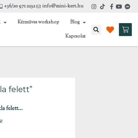
+36/20 971 2232
info@mini-kert.hu
k
Kézműves workshop
Blog
Kosá
Kapcsolat
a felett”
 felett...
!