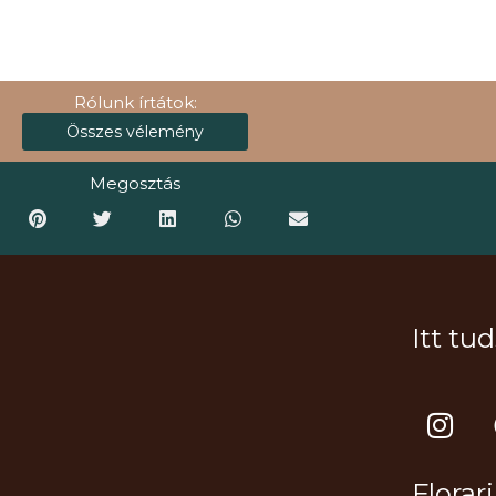
Rólunk írtátok:
Összes vélemény
Megosztás
Itt tu
I
n
s
Florar
t