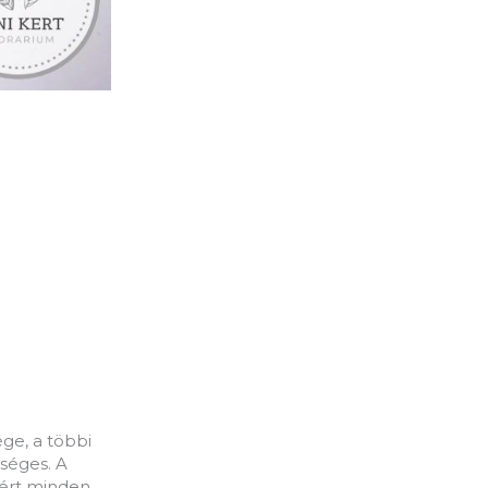
ége, a többi
kséges. A
zért minden