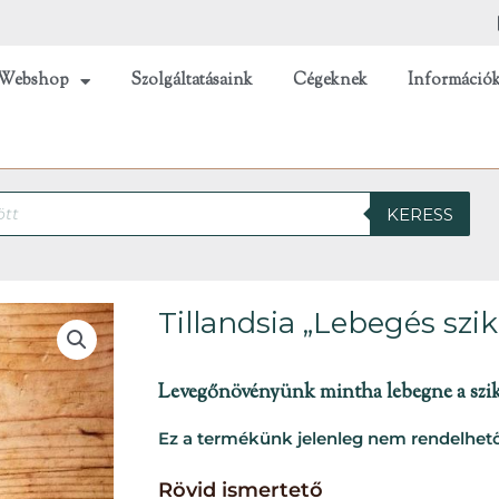
Webshop
Szolgáltatásaink
Cégeknek
Információ
KERESS
Tillandsia „Lebegés szikl
Levegőnövényünk mintha lebegne a szikla
Ez a termékünk jelenleg nem rendelhető
Rövid ismertető