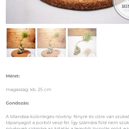
Méret:
magasság: kb. 25 cm
Gondozás:
A tillandsia különleges növény: fényre és vízre van szüks
tápanyagot a porból veszi fel. Így számára föld nem szü
növények számára az áztatás a legjobb locsolás mód, e