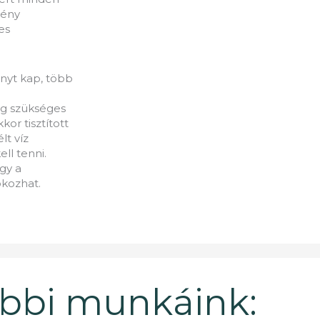
vény
es
ényt kap, több
ig szükséges
kor tisztított
lt víz
l tenni.
ogy a
okozhat.
bbi munkáink: