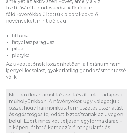
amelyet az aktív szén követ, amely a víz
tisztításáról gondoskodik. A florárium
földkeverékbe ültettük a párakedvelő
növényeket, mint például:
fittonia
fátyolaszparágusz
pilea
pletyka
Az üvegtetőnek köszönhetően a florárium nem
igényel locsolást, gyakorlatilag gondozásmentessé
válik.
Minden floráriumot kézzel készítünk budapesti
műhelyünkben. A növényeket úgy válogatjuk
össze, hogy harmonikus, természetes összhatást
és egészséges fejlődést biztosítsanak az üvegen
belül. Ezért nincs két teljesen egyforma darab –
a képen látható kompozíció hangulatát és