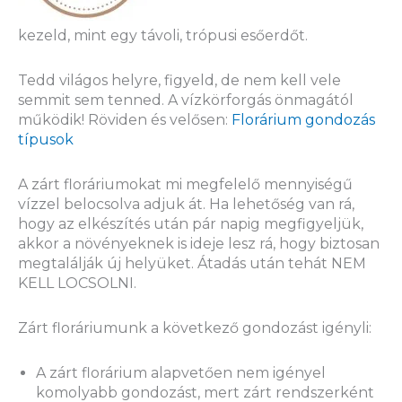
kezeld, mint egy távoli, trópusi esőerdőt.
Tedd világos helyre, figyeld, de nem kell vele
semmit sem tenned. A vízkörforgás önmagától
működik! Röviden és velősen:
Florárium gondozás
típusok
A zárt floráriumokat mi megfelelő mennyiségű
vízzel belocsolva adjuk át. Ha lehetőség van rá,
hogy az elkészítés után pár napig megfigyeljük,
akkor a növényeknek is ideje lesz rá, hogy biztosan
megtalálják új helyüket. Átadás után tehát NEM
KELL LOCSOLNI.
Zárt floráriumunk a következő gondozást igényli:
A zárt florárium alapvetően nem igényel
komolyabb gondozást, mert zárt rendszerként