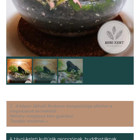
A képen látható florárium kompozíciója eltérhet a
megvásárolt termékétől.
Néhány üvegtípus kézi gyártású.
További részletek »
A távol-keleti kultúrák rajongóinak, buddhistáknak.