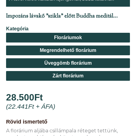
Impozáns lávakő "szikla" előtt Buddha meditál...
Kategória
Floráriumok
Megrendelhető florárium
Üveggömb florárium
Zárt florárium
28.500
Ft
(
22.441
Ft
+ ÁFA)
Rövid ismertető
A florárium aljába csillámpala réteget tettünk,