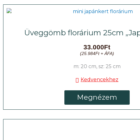
Üveggömb florárium 25cm „Jap
33.000
Ft
(
25.984
Ft
+ ÁFA)
m: 20 cm, sz: 25 cm
Kedvencekhez
Megnézem