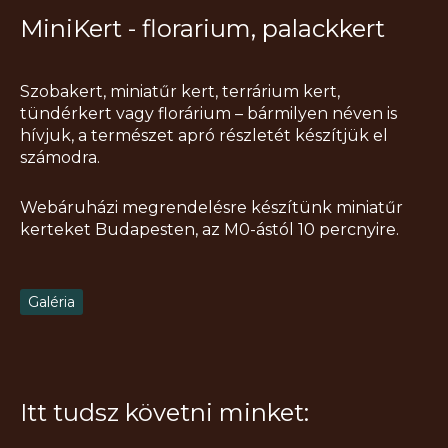
MiniKert - florarium, palackkert
Szobakert, miniatűr kert, terrárium kert,
tündérkert vagy florárium – bármilyen néven is
hívjuk, a természet apró részletét készítjük el
számodra.
Webáruházi megrendelésre készítünk miniatűr
kerteket Budapesten, az M0-ástól 10 percnyire.
Galéria
Itt tudsz követni minket: