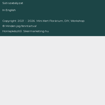
Süti szabályzat
In English
Copyright
2021 -
2026.
Mini Kert Florárium, DIY, Workshop
© Minden jog fenntartva!
Honlapkészítő:
Sikermarketing.hu