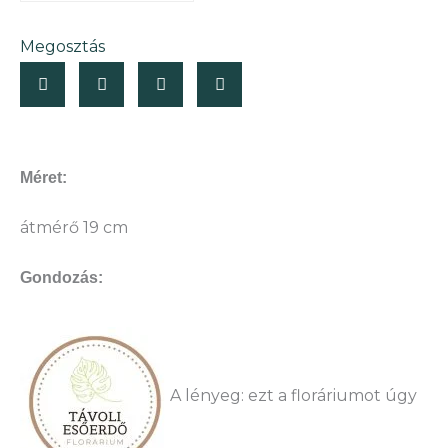
mennyiség
Megosztás
Méret:
átmérő 19 cm
Gondozás:
A lényeg: ezt a floráriumot úgy