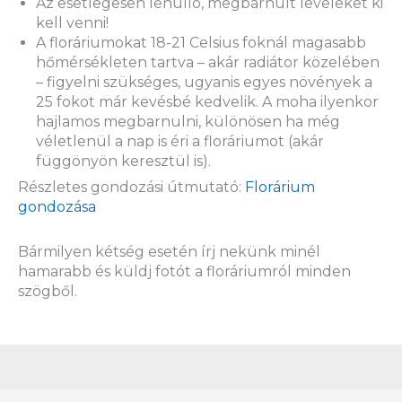
Az esetlegesen lehulló, megbarnult leveleket ki
kell venni!
A floráriumokat 18-21 Celsius foknál magasabb
hőmérsékleten tartva – akár radiátor közelében
– figyelni szükséges, ugyanis egyes növények a
25 fokot már kevésbé kedvelik. A moha ilyenkor
hajlamos megbarnulni, különösen ha még
véletlenül a nap is éri a floráriumot (akár
függönyön keresztül is).
Részletes gondozási útmutató:
Florárium
gondozása
Bármilyen kétség esetén írj nekünk minél
hamarabb és küldj fotót a floráriumról minden
szögből.