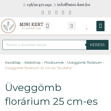
Skip
+36/20 971 2232
info@mini-kert.hu
to
content
Kosá
Products
KERESS
search
Kezdőlap
»
Webshop
»
Floráriumok
»
Üveggömb florárium
»
Üveggömb florárium 25 cm-es “Buddha”
Üveggömb
florárium 25 cm-es