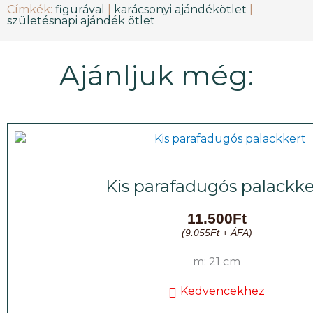
Címkék:
figurával
|
karácsonyi ajándékötlet
|
születésnapi ajándék ötlet
Ajánljuk még:
Kis parafadugós palackke
11.500
Ft
(
9.055
Ft
+ ÁFA)
m: 21 cm
Kedvencekhez