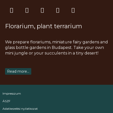
I
F
T
Y
P
n
a
i
o
i
s
c
k
u
n
Florarium, plant terrarium
t
e
t
t
t
a
b
o
u
e
g
o
k
b
r
We prepare florariums, miniature fairy gardens and
r
o
e
e
glass bottle gardens in Budapest. Take your own
a
k
s
mini jungle or your succulents in a tiny desert!
m
t
Read more...
Impresszum
ÁSZF
Adatkezelési nyilatkozat