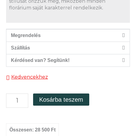
stílusát őrizzük meg, miközben minden
florárium saját karakterrel rendelkezik.
Megrendelés
Szállítás
Kérdésed van? Segítünk!
Kedvencekhez
Üveggömb
Kosárba teszem
florárium
25
cm-
es
"Buddha"
Összesen:
28 500 Ft