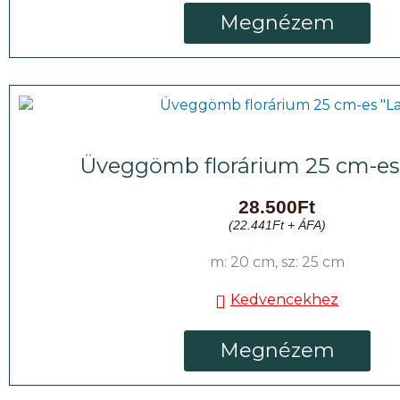
Megnézem
Üveggömb florárium 25 cm-es 
28.500
Ft
(
22.441
Ft
+ ÁFA)
m: 20 cm, sz: 25 cm
Kedvencekhez
Megnézem