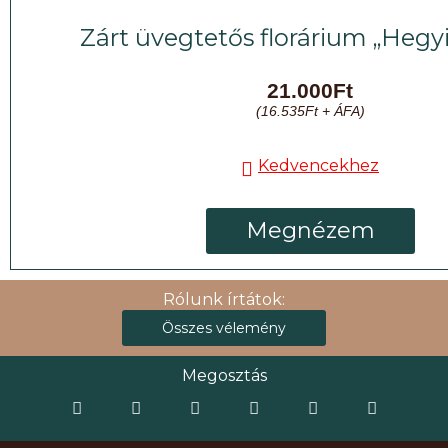
Zárt üvegtetős florárium „Hegyi
21.000
Ft
(
16.535
Ft
+ ÁFA)
Kedvencekhez
Megnézem
Rólunk írtátok:
Összes vélemény
Megosztás