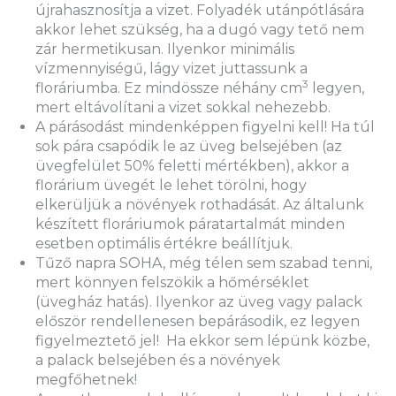
újrahasznosítja a vizet. Folyadék utánpótlására
akkor lehet szükség, ha a dugó vagy tető nem
zár hermetikusan. Ilyenkor minimális
vízmennyiségű, lágy vizet juttassunk a
3
floráriumba. Ez mindössze néhány cm
legyen,
mert eltávolítani a vizet sokkal nehezebb.
A párásodást mindenképpen figyelni kell! Ha túl
sok pára csapódik le az üveg belsejében (az
üvegfelület 50% feletti mértékben), akkor a
florárium üvegét le lehet törölni, hogy
elkerüljük a növények rothadását. Az általunk
készített floráriumok páratartalmát minden
esetben optimális értékre beállítjuk.
Tűző napra SOHA, még télen sem szabad tenni,
mert könnyen felszökik a hőmérséklet
(üvegház hatás). Ilyenkor az üveg vagy palack
először rendellenesen bepárásodik, ez legyen
figyelmeztető jel! Ha ekkor sem lépünk közbe,
a palack belsejében és a növények
megfőhetnek!