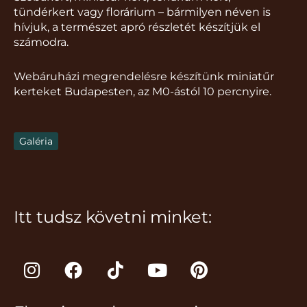
tündérkert vagy florárium – bármilyen néven is
hívjuk, a természet apró részletét készítjük el
számodra.
Webáruházi megrendelésre készítünk miniatűr
kerteket Budapesten, az M0-ástól 10 percnyire.
Galéria
Itt tudsz követni minket:
I
F
T
Y
P
n
a
i
o
i
s
c
k
u
n