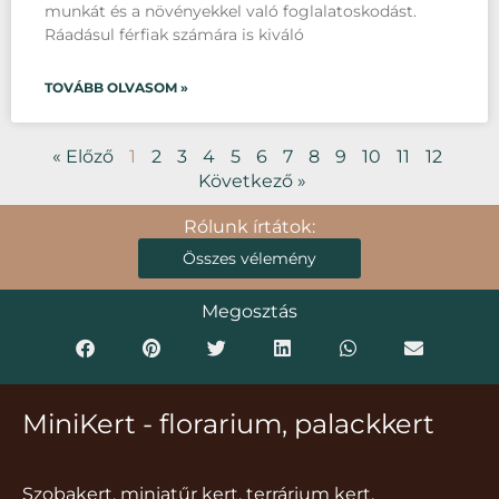
munkát és a növényekkel való foglalatoskodást.
Ráadásul férfiak számára is kiváló
TOVÁBB OLVASOM »
« Előző
1
2
3
4
5
6
7
8
9
10
11
12
Következő »
Rólunk írtátok:
Összes vélemény
Megosztás
MiniKert - florarium, palackkert
Szobakert, miniatűr kert, terrárium kert,