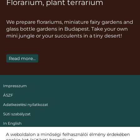
Florarium, plant terrarium
t
e
t
t
t
a
b
o
u
e
g
o
k
b
r
We prepare florariums, miniature fairy gardens and
r
o
e
e
glass bottle gardens in Budapest. Take your own
a
k
s
mini jungle or your succulents in a tiny desert!
m
t
Read more...
Impresszum
ÁSZF
Adatkezelési nyilatkozat
Süti szabályzat
In English
A weboldalon a minőségi felhasználói élmény érdekében
Copyright
2021 -
2026.
Mini Kert Florárium, DIY, Workshop