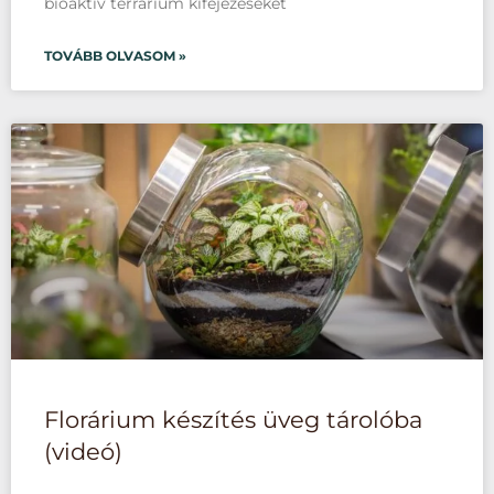
bioaktív terrárium kifejezéseket
TOVÁBB OLVASOM »
Florárium készítés üveg tárolóba
(videó)