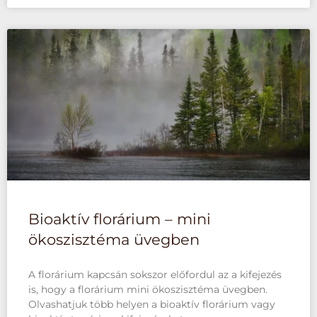
Bioaktív florárium – mini
ökoszisztéma üvegben
A florárium kapcsán sokszor előfordul az a kifejezés
is, hogy a florárium mini ökoszisztéma üvegben.
Olvashatjuk több helyen a bioaktív florárium vagy