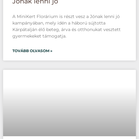
Jónak lenni jó
A MiniKert Florárium is részt vesz a Jónak lenni jó
kampányában, mely idén a háború sújtotta
Kárpátalján élő beteg, árva és otthonukat vesztett
gyermekeket támogatja.
TOVÁBB OLVASOM »