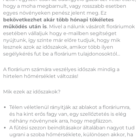
hogy a moha megbarnult, vagy rosszabb esetben
egyes növényeken penész jelent meg. Ez
bekövetkezhet akár több hónapi tökéletes
működés után is
. Mivel a nálunk vásárolt floráriumok
esetében vállaljuk hogy e-mailben segítséget
nyújtunk, így szinte már előre tudjuk, hogy mik
lesznek azok az időszakok, amikor több ilyen
segélykérés fut be a florárium tulajdonosoktól…
A florárium számára veszélyes időszak mindig a
hirtelen hőmérséklet változás!
Mik ezek az időszakok?
Télen véletlenül rányitják az ablakot a floráriumra,
és ha kint erős fagy van, egy szellőztetés is elég
néhány növénynek arra, hogy megfázzon.
A fűtési szezon beindításakor általában nagyot tud
ugrani a szoba hőmérséklete, különösen akkor, ha