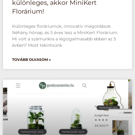
különleges, akkor MiniKert
Florárium!
Különleges floráriumok, innovatív megoldások
Néhány hónap, és 5 éves lesz a MiniKert Florárium.
Mi volt a számunkra a legizgalmasabb ebben az 5
évben? Most tekintsünk
TOVÁBB OLVASOM »