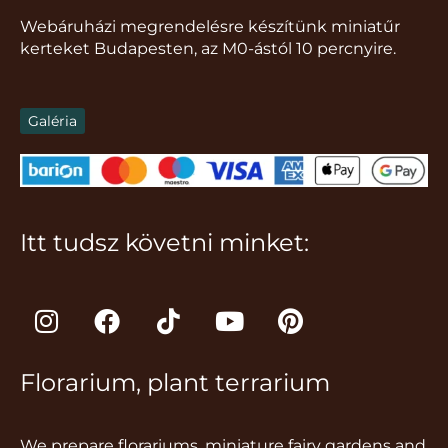
Webáruházi megrendelésre készítünk miniatűr
kerteket Budapesten, az M0-ástól 10 percnyire.
Galéria
Itt tudsz követni minket:
I
F
T
Y
P
n
a
i
o
i
s
c
k
u
n
Florarium, plant terrarium
t
e
t
t
t
a
b
o
u
e
g
o
k
b
r
We prepare florariums, miniature fairy gardens and