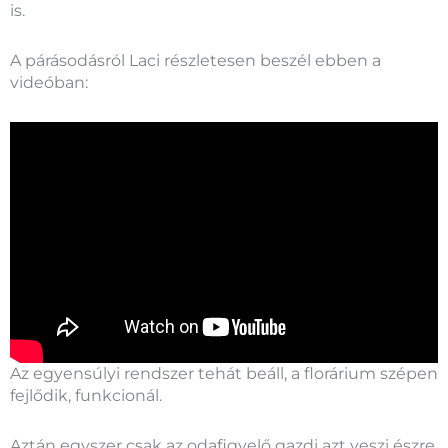
is.
A párásodásról Laci részletesen beszél ebben a
videóban:
Az egyensúlyi rendszer tehát beáll, a florárium szépen
fejlődik, funkcionál.
Aztán egyszer csak az odafigyelő gazdi azt veszi észre,