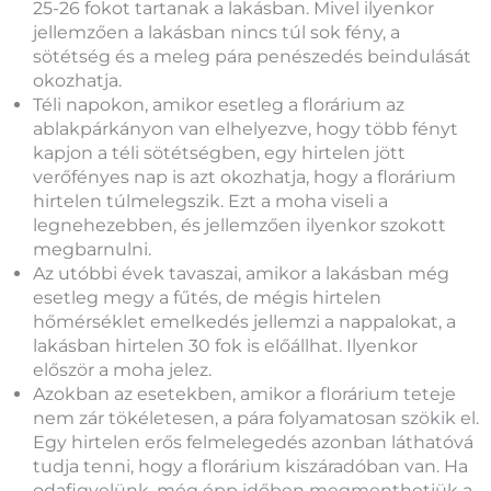
25-26 fokot tartanak a lakásban. Mivel ilyenkor
jellemzően a lakásban nincs túl sok fény, a
sötétség és a meleg pára penészedés beindulását
okozhatja.
Téli napokon, amikor esetleg a florárium az
ablakpárkányon van elhelyezve, hogy több fényt
kapjon a téli sötétségben, egy hirtelen jött
verőfényes nap is azt okozhatja, hogy a florárium
hirtelen túlmelegszik. Ezt a moha viseli a
legnehezebben, és jellemzően ilyenkor szokott
megbarnulni.
Az utóbbi évek tavaszai, amikor a lakásban még
esetleg megy a fűtés, de mégis hirtelen
hőmérséklet emelkedés jellemzi a nappalokat, a
lakásban hirtelen 30 fok is előállhat. Ilyenkor
először a moha jelez.
Azokban az esetekben, amikor a florárium teteje
nem zár tökéletesen, a pára folyamatosan szökik el.
Egy hirtelen erős felmelegedés azonban láthatóvá
tudja tenni, hogy a florárium kiszáradóban van. Ha
odafigyelünk, még épp időben megmenthetjük a