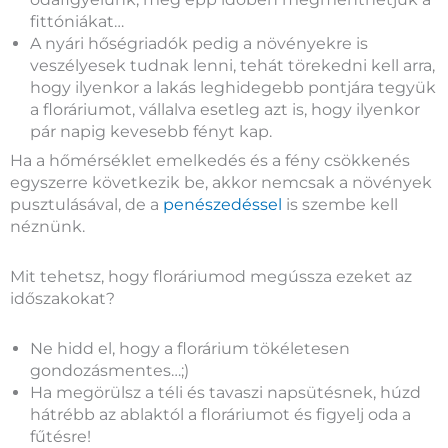
fittóniákat…
A nyári hőségriadók pedig a növényekre is
veszélyesek tudnak lenni, tehát törekedni kell arra,
hogy ilyenkor a lakás leghidegebb pontjára tegyük
a floráriumot, vállalva esetleg azt is, hogy ilyenkor
pár napig kevesebb fényt kap.
Ha a hőmérséklet emelkedés és a fény csökkenés
egyszerre következik be, akkor nemcsak a növények
pusztulásával, de a
penészedéssel
is szembe kell
néznünk.
Mit tehetsz, hogy floráriumod megússza ezeket az
időszakokat?
Ne hidd el, hogy a florárium tökéletesen
gondozásmentes…;)
Ha megörülsz a téli és tavaszi napsütésnek, húzd
hátrébb az ablaktól a floráriumot és figyelj oda a
fűtésre!