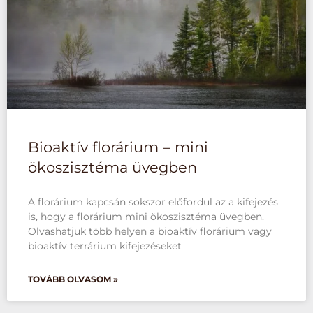
Bioaktív florárium – mini
ökoszisztéma üvegben
A florárium kapcsán sokszor előfordul az a kifejezés
is, hogy a florárium mini ökoszisztéma üvegben.
Olvashatjuk több helyen a bioaktív florárium vagy
bioaktív terrárium kifejezéseket
TOVÁBB OLVASOM »