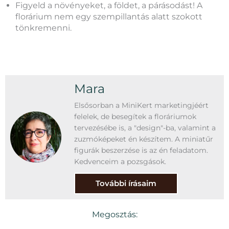
Figyeld a növényeket, a földet, a párásodást! A
florárium nem egy szempillantás alatt szokott
tönkremenni.
Mara
Elsősorban a MiniKert marketingjéért
felelek, de besegítek a floráriumok
tervezésébe is, a "design"-ba, valamint a
zuzmóképeket én készítem. A miniatűr
figurák beszerzése is az én feladatom.
Kedvenceim a pozsgások.
További írásaim
Megosztás: