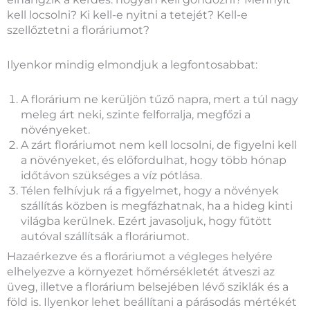
kell locsolni? Ki kell-e nyitni a tetejét? Kell-e
szellőztetni a floráriumot?
Ilyenkor mindig elmondjuk a legfontosabbat:
A florárium ne kerüljön tűző napra, mert a túl nagy
meleg árt neki, szinte felforralja, megfőzi a
növényeket.
A zárt floráriumot nem kell locsolni, de figyelni kell
a növényeket, és előfordulhat, hogy több hónap
időtávon szükséges a víz pótlása.
Télen felhívjuk rá a figyelmet, hogy a növények
szállítás közben is megfázhatnak, ha a hideg kinti
világba kerülnek. Ezért javasoljuk, hogy fűtött
autóval szállítsák a floráriumot.
Hazaérkezve és a floráriumot a végleges helyére
elhelyezve a környezet hőmérsékletét átveszi az
üveg, illetve a florárium belsejében lévő sziklák és a
föld is. Ilyenkor lehet beállítani a párásodás mértékét