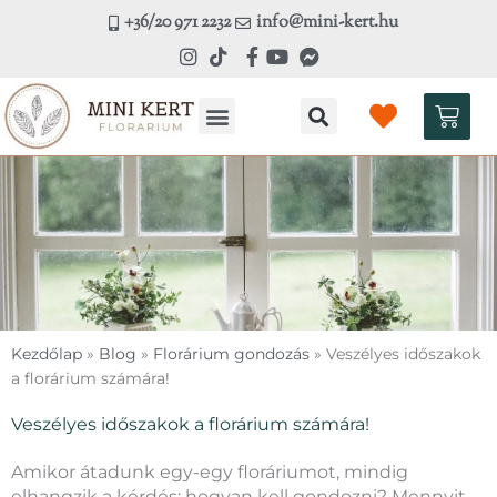
Skip
+36/20 971 2232
info@mini-kert.hu
to
content
Kosá
Kezdőlap
»
Blog
»
Florárium gondozás
»
Veszélyes időszakok
a florárium számára!
Veszélyes időszakok a florárium számára!
Amikor átadunk egy-egy floráriumot, mindig
elhangzik a kérdés: hogyan kell gondozni? Mennyit