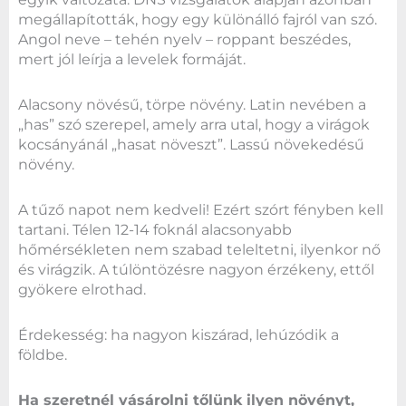
megállapították, hogy egy különálló fajról van szó.
Angol neve – tehén nyelv – roppant beszédes,
mert jól leírja a levelek formáját.
Alacsony növésű, törpe növény. Latin nevében a
„has” szó szerepel, amely arra utal, hogy a virágok
kocsányánál „hasat növeszt”. Lassú növekedésű
növény.
A tűző napot nem kedveli! Ezért szórt fényben kell
tartani. Télen 12-14 foknál alacsonyabb
hőmérsékleten nem szabad teleltetni, ilyenkor nő
és virágzik. A túlöntözésre nagyon érzékeny, ettől
gyökere elrothad.
Érdekesség: ha nagyon kiszárad, lehúzódik a
földbe.
Ha szeretnél vásárolni tőlünk ilyen növényt,