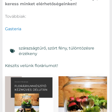
keress minket elérhetőségeinken!
Továbbiak:
Gasteria
szárazságtűrő
,
szórt fény
,
túlöntözésre
érzékeny
Készíts velünk floráriumot!
Ennek
Ennek
a
a
terméknek
terméknek
több
több
variációja
variációja
van.
van.
A
A