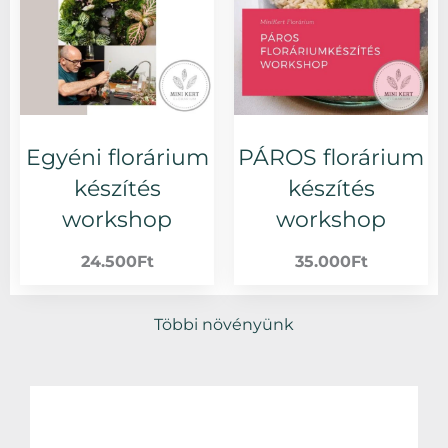
változatok
változatok
a
a
termékoldalon
termékoldalo
választhatók
választhatók
ki
ki
Egyéni florárium
PÁROS florárium
készítés
készítés
workshop
workshop
24.500
Ft
35.000
Ft
Többi növényünk