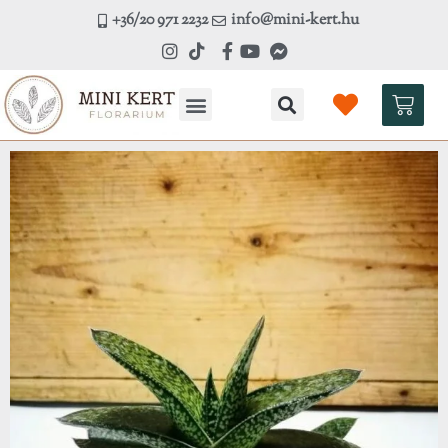
Skip
+36/20 971 2232
info@mini-kert.hu
to
content
Kosá