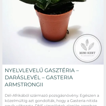
NYELVLEVELŰ GASZTÉRIA –
DARÁSLEVÉL – GASTERIA
ARMSTRONGII
Dél-Afrikából származó pozsgásnövény. Egészen a
közelmúltig azt gondolták, hogy a Gasteria nitida
egyik változata. DNS vizsgálatok alapján azonban