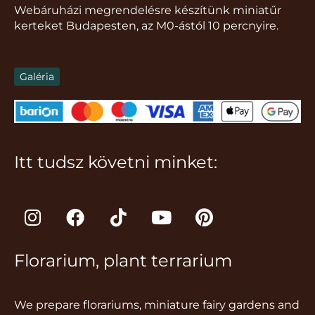
Webáruházi megrendelésre készítünk miniatűr
kerteket Budapesten, az M0-ástól 10 percnyire.
Galéria
Itt tudsz követni minket:
I
F
T
Y
P
n
a
i
o
i
s
c
k
u
n
Florarium, plant terrarium
t
e
t
t
t
a
b
o
u
e
g
o
k
b
r
We prepare florariums, miniature fairy gardens and