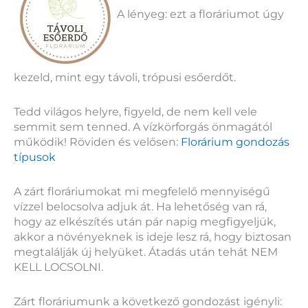
A lényeg: ezt a floráriumot úgy
kezeld, mint egy távoli, trópusi esőerdőt.
Tedd világos helyre, figyeld, de nem kell vele
semmit sem tenned. A vízkörforgás önmagától
működik! Röviden és velősen:
Florárium gondozás
típusok
A zárt floráriumokat mi megfelelő mennyiségű
vízzel belocsolva adjuk át. Ha lehetőség van rá,
hogy az elkészítés után pár napig megfigyeljük,
akkor a növényeknek is ideje lesz rá, hogy biztosan
megtalálják új helyüket. Átadás után tehát NEM
KELL LOCSOLNI.
Zárt floráriumunk a következő gondozást igényli: