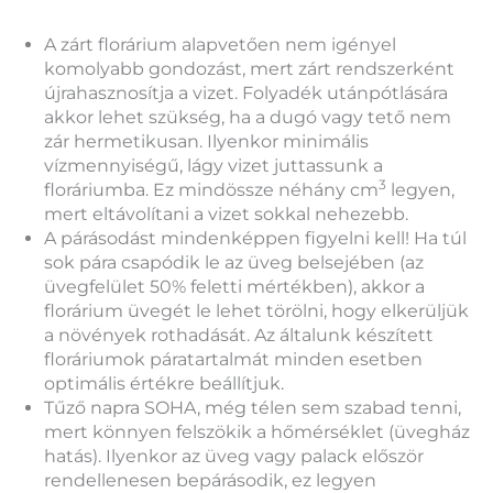
A zárt florárium alapvetően nem igényel
komolyabb gondozást, mert zárt rendszerként
újrahasznosítja a vizet. Folyadék utánpótlására
akkor lehet szükség, ha a dugó vagy tető nem
zár hermetikusan. Ilyenkor minimális
vízmennyiségű, lágy vizet juttassunk a
3
floráriumba. Ez mindössze néhány cm
legyen,
mert eltávolítani a vizet sokkal nehezebb.
A párásodást mindenképpen figyelni kell! Ha túl
sok pára csapódik le az üveg belsejében (az
üvegfelület 50% feletti mértékben), akkor a
florárium üvegét le lehet törölni, hogy elkerüljük
a növények rothadását. Az általunk készített
floráriumok páratartalmát minden esetben
optimális értékre beállítjuk.
Tűző napra SOHA, még télen sem szabad tenni,
mert könnyen felszökik a hőmérséklet (üvegház
hatás). Ilyenkor az üveg vagy palack először
rendellenesen bepárásodik, ez legyen