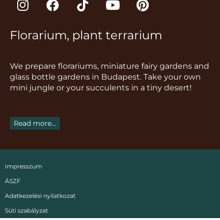
n
a
i
o
i
s
c
k
u
n
Florarium, plant terrarium
t
e
t
t
t
a
b
o
u
e
g
o
k
b
r
We prepare florariums, miniature fairy gardens and
r
o
e
e
glass bottle gardens in Budapest. Take your own
a
k
s
mini jungle or your succulents in a tiny desert!
m
t
Read more...
Impresszum
ÁSZF
Adatkezelési nyilatkozat
Süti szabályzat