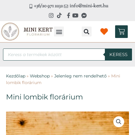
Skip
+36/20 971 2232
info@mini-kert.hu
to
content
Kosá
Products
KERESS
search
Kezdőlap
»
Webshop
»
Jelenleg nem rendelhető
»
Mini
lombik florárium
Mini lombik florárium