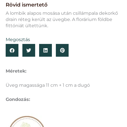
Rövid ismertető
A lombik alapos mosása után csillámpala dekorkő
drain réteg került az üvegbe. A florárium földbe
fittóniát ültettünk.
Megosztás
Méretek:
Üveg magassága 11 cm + 1 cm a dugó
Gondozás: