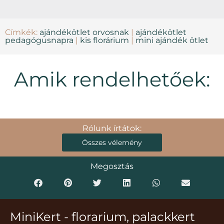
Címkék:
ajándékötlet orvosnak
|
ajándékötlet
pedagógusnapra
|
kis florárium
|
mini ajándék ötlet
Amik rendelhetőek:
Rólunk írtátok:
Összes vélemény
Megosztás
MiniKert - florarium, palackkert