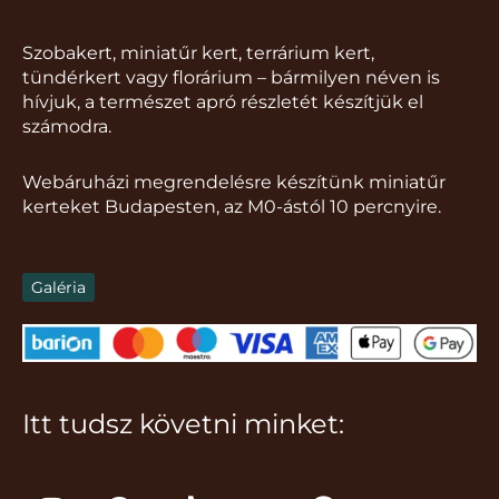
Szobakert, miniatűr kert, terrárium kert,
tündérkert vagy florárium – bármilyen néven is
hívjuk, a természet apró részletét készítjük el
számodra.
Webáruházi megrendelésre készítünk miniatűr
kerteket Budapesten, az M0-ástól 10 percnyire.
Galéria
Itt tudsz követni minket:
I
F
T
Y
P