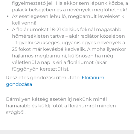
figyelmeztető jel! Ha ekkor sem lépünk közbe, a
palack belsejében és a növények megfőhetnek!
Az esetlegesen lehulló, megbarnult leveleket ki
kell venni!
A floráriumokat 18-21 Celsius foknál magasabb
hőmérsékleten tartva – akár radiátor közelében
– figyelni szükséges, ugyanis egyes növények a
25 fokot már kevésbé kedvelik. A moha ilyenkor
hajlamos megbarnulni, különösen ha még
véletlenül a nap is éri a floráriumot (akár
függönyön keresztül is).
Részletes gondozási útmutató:
Florárium
gondozása
Bármilyen kétség esetén írj nekünk minél
hamarabb és küldj fotót a floráriumról minden
szögből.