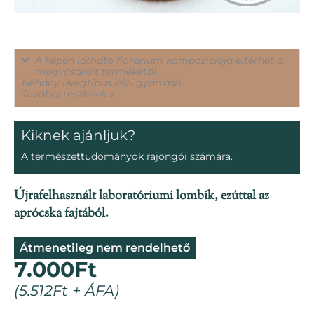
A képen látható florárium kompozíciója eltérhet a
megvásárolt termékétől.
Néhány üvegtípus kézi gyártású.
További részletek »
Kiknek ajánljuk?
A természettudományok rajongói számára.
Újrafelhasznált laboratóriumi lombik, ezúttal az
aprócska fajtából.
Átmenetileg nem rendelhető
7.000
Ft
(
5.512
Ft
+ ÁFA)