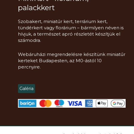
palackkert
Szobakert, miniatűr kert, terrárium kert,
tündérkert vagy florárium – bármilyen néven is
hívjuk, a természet apró részletét készítjük el
számodra.
Webáruházi megrendelésre készítünk miniatűr
kerteket Budapesten, az M0-ástól 10
percnyire.
Galéria
Copyright
2021 -
2026.
Mini Kert Florárium, DIY, Workshop
© Minden jog 