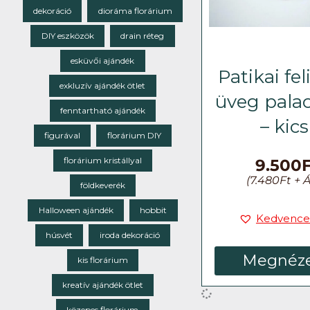
dekoráció
dioráma florárium
DIY eszközök
drain réteg
esküvői ajándék
Patikai fel
exkluzív ajándék ötlet
üveg pala
fenntartható ajándék
– kics
figurával
florárium DIY
florárium kristállyal
9.500
(
7.480
Ft
+ Á
földkeverék
Halloween ajándék
hobbit
Kedvence
húsvét
iroda dekoráció
Megnéz
kis florárium
kreatív ajándék ötlet
közepes florárium