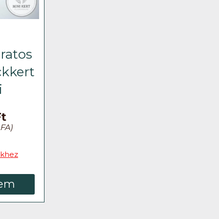
iratos
ckkert
i
Ft
FA)
khez
em