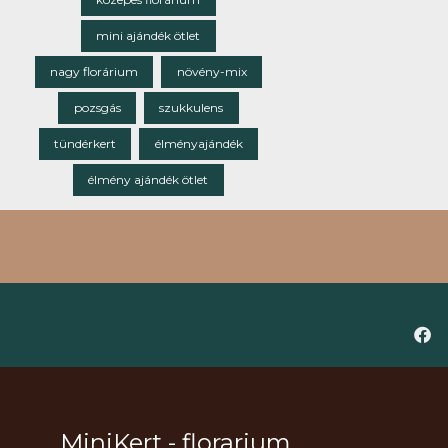
mini ajándék ötlet
nagy florárium
növény-mix
pozsgás
szukkulens
tündérkert
élményajándék
élmény ajándék ötlet
MiniKert - florarium,