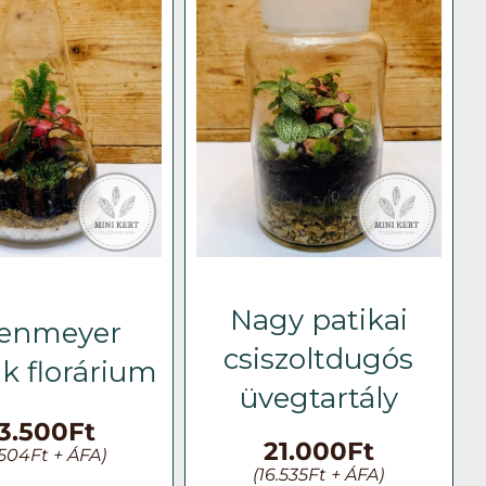
Nagy patikai
lenmeyer
csiszoltdugós
k florárium
üvegtartály
3.500
Ft
21.000
Ft
.504
Ft
+ ÁFA)
(
16.535
Ft
+ ÁFA)