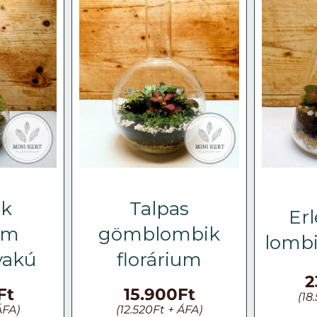
ik
Talpas
Er
ium
gömblombik
lombi
yakú
florárium
2
Ft
15.900
Ft
(
18
ÁFA)
(
12.520
Ft
+ ÁFA)