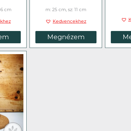
 16 cm
m: 25 cm, sz: 11 cm
khez
Kedvencekhez
em
Megnézem
M