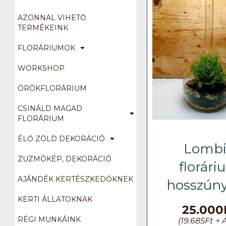
AZONNAL VIHETŐ
TERMÉKEINK
FLORÁRIUMOK
WORKSHOP
ÖRÖKFLORÁRIUM
CSINÁLD MAGAD
FLORÁRIUM
ÉLŐ ZÖLD DEKORÁCIÓ
Lomb
ZUZMÓKÉP, DEKORÁCIÓ
florár
AJÁNDÉK KERTÉSZKEDŐKNEK
hosszún
KERTI ÁLLATOKNAK
25.000
RÉGI MUNKÁINK
(
19.685
Ft
+ 