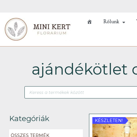
Skip
to
content
Rólunk
Főoldal
ajándékötlet 
Products
search
Kategóriák
KÉSZLETEN!
ÖSSZES TERMÉK