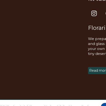
I
n
s
Florar
t
a
We prepar
g
and glass
r
your own m
a
tiny deser
m
Read more
fenntartva!