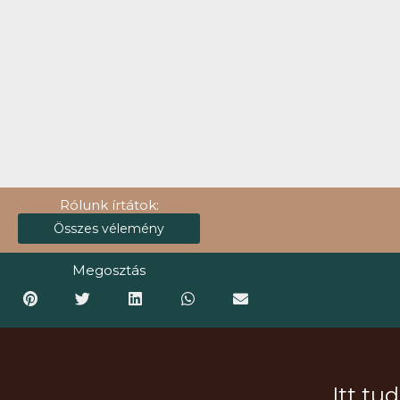
Rólunk írtátok:
Összes vélemény
Megosztás
Itt tu