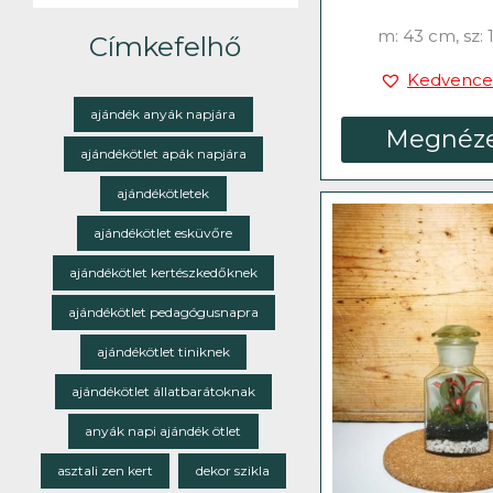
m: 43 cm, sz:
Címkefelhő
Kedvence
ajándék anyák napjára
Megnéz
ajándékötlet apák napjára
ajándékötletek
ajándékötlet esküvőre
ajándékötlet kertészkedőknek
ajándékötlet pedagógusnapra
ajándékötlet tiniknek
ajándékötlet állatbarátoknak
anyák napi ajándék ötlet
asztali zen kert
dekor szikla