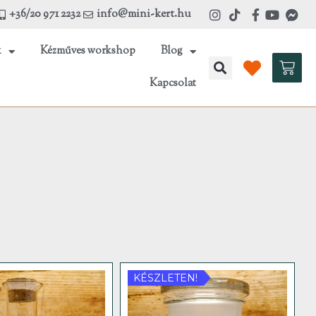
+36/20 971 2232
info@mini-kert.hu
k
Kézműves workshop
Blog
Kosá
Kapcsolat
KÉSZLETEN!