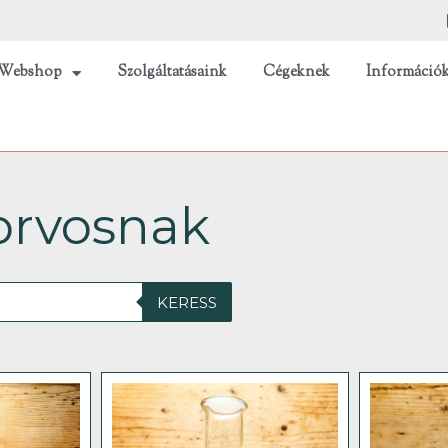
Webshop
Szolgáltatásaink
Cégeknek
Információ
orvosnak
KERESS