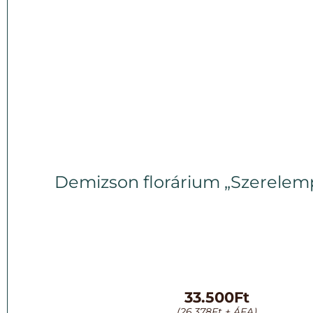
Demizson florárium „Szerelem
33.500
Ft
(
26.378
Ft
+ ÁFA)