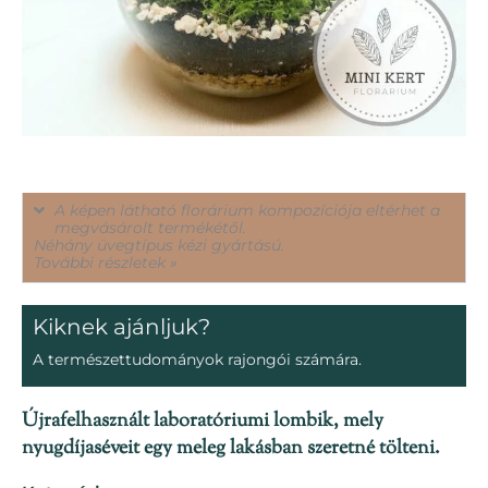
A képen látható florárium kompozíciója eltérhet a
megvásárolt termékétől.
Néhány üvegtípus kézi gyártású.
További részletek »
Kiknek ajánljuk?
A természettudományok rajongói számára.
Újrafelhasznált laboratóriumi lombik, mely
nyugdíjaséveit egy meleg lakásban szeretné tölteni.