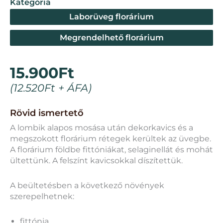
Kategória
Laborüveg florárium
Megrendelhető florárium
15.900
Ft
(
12.520
Ft
+ ÁFA)
Rövid ismertető
A lombik alapos mosása után dekorkavics és a
megszokott florárium rétegek kerültek az üvegbe.
A florárium földbe fittóniákat, selaginellát és mohát
ültettünk. A felszínt kavicsokkal díszítettük.
A beültetésben a következő növények
szerepelhetnek:
fittónia