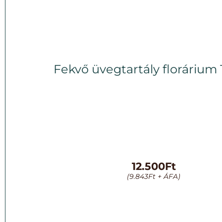
Fekvő üvegtartály florárium
12.500
Ft
(
9.843
Ft
+ ÁFA)