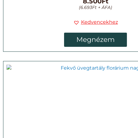
8.500
Ft
(
6.693
Ft
+ ÁFA)
Kedvencekhez
Megnézem