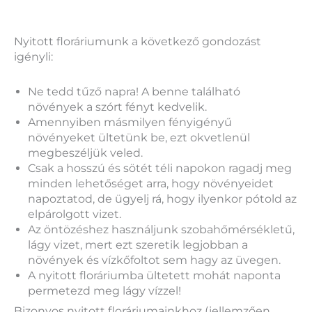
Nyitott floráriumunk a következő gondozást
igényli:
Ne tedd tűző napra! A benne található
növények a szórt fényt kedvelik.
Amennyiben másmilyen fényigényű
növényeket ültetünk be, ezt okvetlenül
megbeszéljük veled.
Csak a hosszú és sötét téli napokon ragadj meg
minden lehetőséget arra, hogy növényeidet
napoztatod, de ügyelj rá, hogy ilyenkor pótold az
elpárolgott vizet.
Az öntözéshez használjunk szobahőmérsékletű,
lágy vizet, mert ezt szeretik legjobban a
növények és vízkőfoltot sem hagy az üvegen.
A nyitott floráriumba ültetett mohát naponta
permetezd meg lágy vízzel!
Bizonyos nyitott floráriumainkhoz (jellemzően