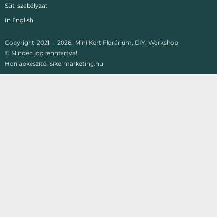
Süti szabályzat
In English
Copyright
2021 -
2026.
Mini Kert Florárium, DIY, Workshop
© Minden jog fenntartva!
Honlapkészítő:
Sikermarketing.hu