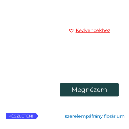
Kedvencekhez
Megnézem
KÉSZLETEN!
KÉSZLETEN!