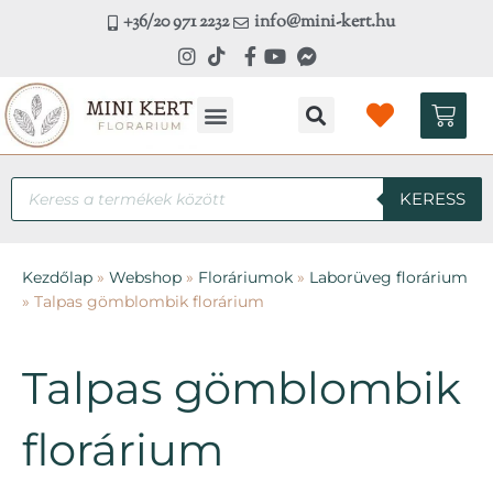
Skip
+36/20 971 2232
info@mini-kert.hu
to
content
Kosá
Products
KERESS
search
Kezdőlap
»
Webshop
»
Floráriumok
»
Laborüveg florárium
»
Talpas gömblombik florárium
Talpas gömblombik
florárium