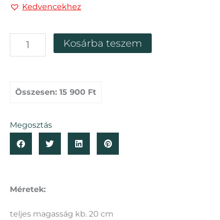
Kedvencekhez
Talpas
Kosárba teszem
gömblombik
florárium
mennyiség
Összesen:
15 900 Ft
Megosztás
Méretek:
teljes magasság kb. 20 cm