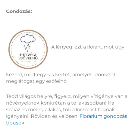
Gondozás:
A lényeg: ezt a floráriumot úgy
kezeld, mint egy kis kertet, amelyet időnként
meglátogat egy esőfelhő.
Tedd világos helyre, figyeld, milyen vízigénye van a
növényeknek konkrétan a te lakásodban! Ha
száraz és meleg a lakás, több locsolást fognak
igényelni! Röviden és velősen:
Florárium gondozás
típusok