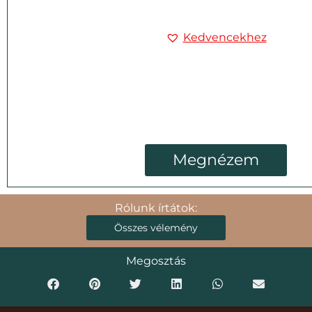
Kedvencekhez
Megnézem
Rólunk írtátok:
Összes vélemény
Megosztás