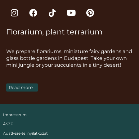
I
F
T
Y
P
n
a
i
o
i
s
c
k
u
n
Florarium, plant terrarium
t
e
t
t
t
a
b
o
u
e
g
o
k
b
r
We prepare florariums, miniature fairy gardens and
r
o
e
e
glass bottle gardens in Budapest. Take your own
a
k
s
mini jungle or your succulents in a tiny desert!
m
t
Read more...
Impresszum
ÁSZF
Adatkezelési nyilatkozat