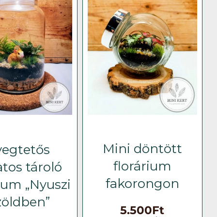
Mini döntött
egtetős
florárium
ratos tároló
fakorongon
rium „Nyuszi
zöldben”
5.500
Ft