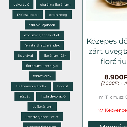
dekoráció
dioráma florárium
DIY eszközök
drain réteg
esküvői ajándék
exkluzív ajándék ötlet
Közepes dö
fenntartható ajándék
zárt üvegt
figurával
florárium DIY
florár
florárium kristállyal
8.900
földkeverék
(
7.008
Ft
+ Á
Halloween ajándék
hobbit
húsvét
iroda dekoráció
m: 11 cm, sz:
kis florárium
Kedvence
kreatív ajándék ötlet
közepes florárium