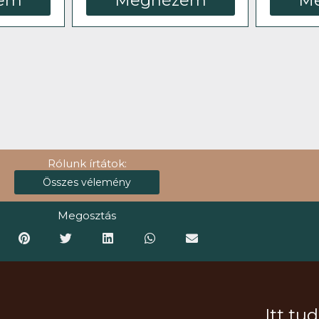
M
em
Megnézem
Rólunk írtátok:
Összes vélemény
Megosztás
Itt tu