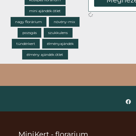
Megnéz
mini ajándék ötlet
nagy florárium
növény-mix
pozsgás
szukkulens
tündérkert
élményajándék
élmény ajándék ötlet
MiniKert - florarium,