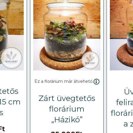
Ez a florárium már átvehető.
tetős
Üv
Zárt üvegtetős
 15 cm
feli
florárium
s
florá
„Házikó”
a 
Ft