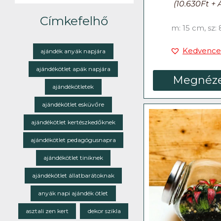
(
10.630
Ft
+ 
Címkefelhő
m: 15 cm, sz:
Kedvence
ajándék anyák napjára
ajándékötlet apák napjára
Megnéz
ajándékötletek
ajándékötlet esküvőre
ajándékötlet kertészkedőknek
ajándékötlet pedagógusnapra
ajándékötlet tiniknek
ajándékötlet állatbarátoknak
anyák napi ajándék ötlet
asztali zen kert
dekor szikla