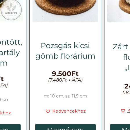
ntött,
Pozsgás kicsi
Zárt
artály
gömb florárium
f
ium
„
9.500
Ft
Ft
(
7.480
Ft
+ ÁFA)
2
FA)
(
18
m: 10 cm, sz: 11,5 cm
 8 cm
Kedvencekhez
khez