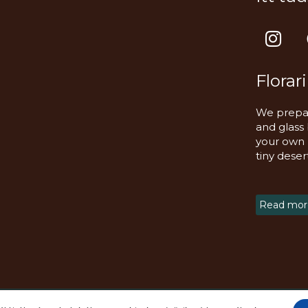
I
n
s
Florar
t
a
We prepar
g
and glass
r
your own m
a
tiny deser
m
Read more
fenntartva!