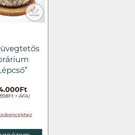
 üvegtetős
lorárium
Lépcső”
4.000
Ft
.898
Ft
+ ÁFA)
Kedvencekhez