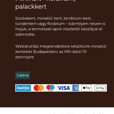
palackkert
Szobakert, miniatűr kert, terrárium kert,
tündérkert vagy florárium – bármilyen néven is
hívjuk, a természet apró részletét készítjük el
számodra.
Webáruházi megrendelésre készítünk miniatűr
kerteket Budapesten, az M0-ástól 10
percnyire.
Galéria
Copyright
2021 -
2026.
Mini Kert Florárium, DIY, Workshop
© Minden jog 