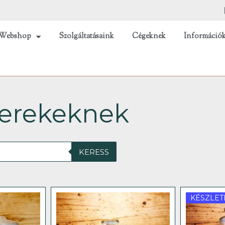
Webshop
Szolgáltatásaink
Cégeknek
Információ
yerekeknek
KERESS
KÉSZLET