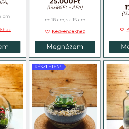
25.000
Ft
ÁFA)
1
(
19.685
Ft
+ ÁFA)
(
13
 8 cm
m: 18 cm, sz: 15 cm
khez
Kedvencekhez
em
Megnézem
M
KÉSZLETEN!