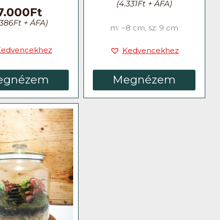
(
4.331
Ft
+ ÁFA)
7.000
Ft
.386
Ft
+ ÁFA)
m: ~8 cm, sz: 9 cm
Kedvencekhez
Kedvencekhez
egnézem
Megnézem