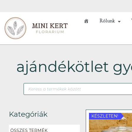
Skip
to
content
Rólunk
Főoldal
ajándékötlet g
Products
search
Kategóriák
KÉSZLETEN!
ÖSSZES TERMÉK