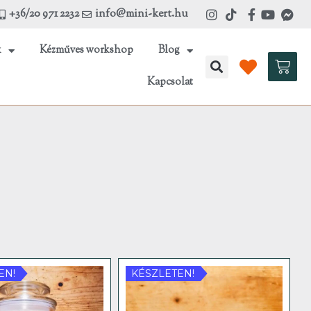
+36/20 971 2232
info@mini-kert.hu
k
Kézműves workshop
Blog
Kosá
Kapcsolat
EN!
KÉSZLETEN!