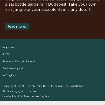
r
o
e
e
glass bottle gardens in Budapest. Take your own
a
k
s
mini jungle or your succulents in a tiny desert!
m
t
Read more...
Impresszum
ÁSZF
Adatkezelési nyilatkozat
Süti szabályzat
In English
Copyright
2021 -
2026.
Mini Kert Florárium, DIY, Workshop
© Minden jog fenntartva!
Honlapkészítő:
Sikermarketing.hu