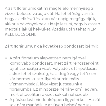
A zárt floráriumokat mi megfelelő mennyiségű
vízzel belocsolva adjuk át. Ha lehetőség van rá,
hogy az elkészítés után pár napig megfigyeljük,
akkor a növényeknek is ideje lesz rá, hogy biztosan
megtalálják új helyüket. Átadás után tehát NEM
KELL LOCSOLNI.
Zárt floráriumunk a következő gondozást igényli:
A zárt florárium alapvetően nem igényel
komolyabb gondozást, mert zárt rendszerként
újrahasznosítja a vizet. Folyadék utánpótlására
akkor lehet szükség, ha a dugó vagy tető nem
zár hermetikusan. Ilyenkor minimális
vízmennyiségű, lágy vizet juttassunk a
3
floráriumba. Ez mindössze néhány cm
legyen,
mert eltávolítani a vizet sokkal nehezebb.
A párásodást mindenképpen figyelni kell! Ha túl
sok pára csapódik le az üveg belsejében (az