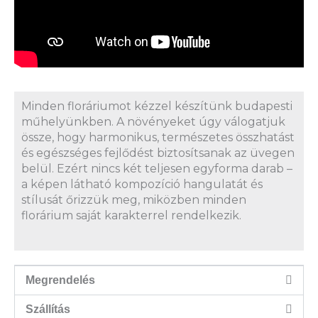
Minden floráriumot kézzel készítünk budapesti
műhelyünkben. A növényeket úgy válogatjuk
össze, hogy harmonikus, természetes összhatást
és egészséges fejlődést biztosítsanak az üvegen
belül. Ezért nincs két teljesen egyforma darab –
a képen látható kompozíció hangulatát és
stílusát őrizzük meg, miközben minden
florárium saját karakterrel rendelkezik.
Megrendelés
Szállítás