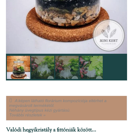
A képen látható florárium kompozíciója eltérhet a
megvásárolt termékétől.
Néhány üvegtípus kézi gyártású.
További részletek »
Valódi hegyikristály a fittóniák között...