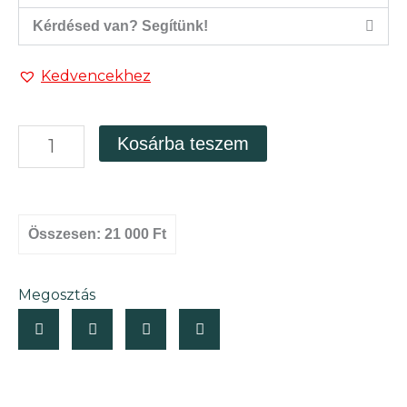
Kérdésed van? Segítünk!
Kedvencekhez
Zárt
Kosárba teszem
üvegtetős
florárium
"Hegyikristály"
mennyiség
Összesen:
21 000 Ft
Megosztás