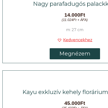
Nagy parafadugós palackk
14.000
Ft
(
11.024
Ft
+ ÁFA)
m: 27 cm
Kedvencekhez
Megnézem
Kayu exkluzív kehely florárium
45.000
Ft