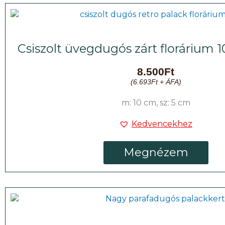
Csiszolt üvegdugós zárt florárium
8.500
Ft
(
6.693
Ft
+ ÁFA)
m: 10 cm, sz: 5 cm
Kedvencekhez
Megnézem