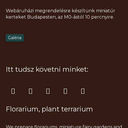
Webáruházi megrendelésre készítünk miniatűr
kerteket Budapesten, az M0-ástól 10 percnyire.
Galéria
Itt tudsz követni minket:
I
F
T
Y
P
n
a
i
o
i
s
c
k
u
n
Florarium, plant terrarium
t
e
t
t
t
a
b
o
u
e
g
o
k
b
r
We prepare florariums, miniature fairy gardens and