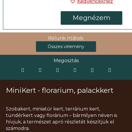
Kedvencekhez
Megnézem
Rólunk írtátok:
Összes vélemény
Megosztás
MiniKert - florarium, palackkert
Szobakert, miniatűr kert, terrárium kert,
tündérkert vagy florárium – bármilyen néven is
hívjuk, a természet apró részletét készítjük el
számodra.