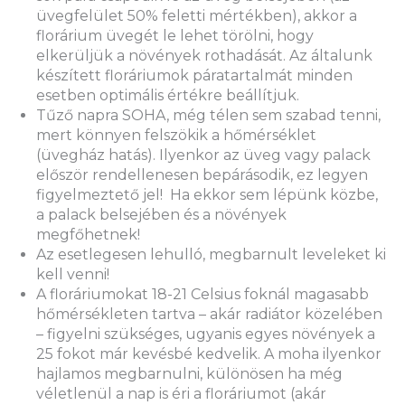
üvegfelület 50% feletti mértékben), akkor a
florárium üvegét le lehet törölni, hogy
elkerüljük a növények rothadását. Az általunk
készített floráriumok páratartalmát minden
esetben optimális értékre beállítjuk.
Tűző napra SOHA, még télen sem szabad tenni,
mert könnyen felszökik a hőmérséklet
(üvegház hatás). Ilyenkor az üveg vagy palack
először rendellenesen bepárásodik, ez legyen
figyelmeztető jel! Ha ekkor sem lépünk közbe,
a palack belsejében és a növények
megfőhetnek!
Az esetlegesen lehulló, megbarnult leveleket ki
kell venni!
A floráriumokat 18-21 Celsius foknál magasabb
hőmérsékleten tartva – akár radiátor közelében
– figyelni szükséges, ugyanis egyes növények a
25 fokot már kevésbé kedvelik. A moha ilyenkor
hajlamos megbarnulni, különösen ha még
véletlenül a nap is éri a floráriumot (akár