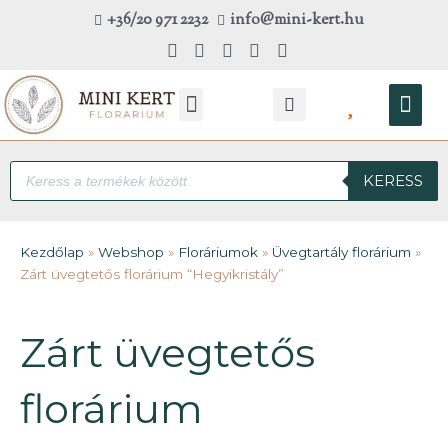
Skip
+36/20 971 2232
info@mini-kert.hu
to
content
Kosá
Products
KERESS
search
Kezdőlap
»
Webshop
»
Floráriumok
»
Üvegtartály florárium
»
Zárt üvegtetős florárium “Hegyikristály”
Zárt üvegtetős
florárium