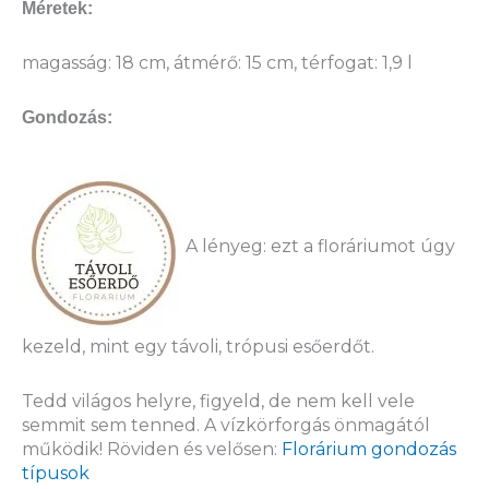
Méretek:
magasság: 18 cm, átmérő: 15 cm, térfogat: 1,9 l
Gondozás:
A lényeg: ezt a floráriumot úgy
kezeld, mint egy távoli, trópusi esőerdőt.
Tedd világos helyre, figyeld, de nem kell vele
semmit sem tenned. A vízkörforgás önmagától
működik! Röviden és velősen:
Florárium gondozás
típusok