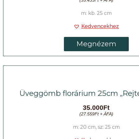
(
35.433
Ft
+ ÁFA)
m: kb. 25 cm
Kedvencekhez
Megnézem
Üveggömb florárium 25cm „Rejtél
35.000
Ft
(
27.559
Ft
+ ÁFA)
m: 20 cm, sz: 25 cm