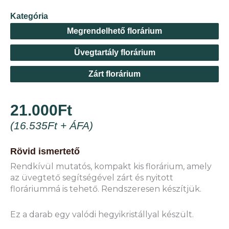
Kategória
Megrendelhető florárium
Üvegtartály florárium
Zárt florárium
21.000
Ft
(
16.535
Ft
+ ÁFA)
Rövid ismertető
Rendkívül mutatós, kompakt kis florárium, amely
az üvegtető segítségével zárt és nyitott
floráriummá is tehető. Rendszeresen készítjük.
Ez a darab egy valódi hegyikristállyal készült.