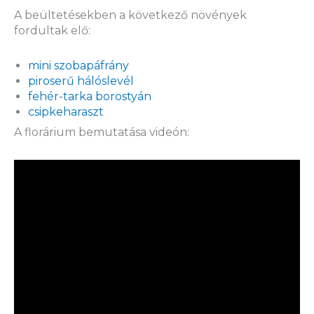
A beültetésekben a következő növények
fordultak elő:
mini szobapáfrány
piroserű hálóslevél
fehér-tarka borostyán
csipkeharaszt
A florárium bemutatása videón: