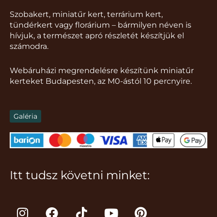
Szobakert, miniatűr kert, terrárium kert,
tündérkert vagy florárium – bármilyen néven is
hívjuk, a természet apró részletét készítjük el
számodra.
Webáruházi megrendelésre készítünk miniatűr
kerteket Budapesten, az M0-ástól 10 percnyire.
Galéria
Itt tudsz követni minket:
I
F
T
Y
P