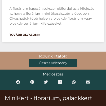
A florárium kapcsán sokszor előfordul az a kifejezés
is, hogy a florárium mini ökoszisztéma üvegben.
Olvashatjuk több helyen a bioaktív florárium vagy
bioaktív terrárium kifejezéseket
TOVÁBB OLVASOM »
Rólunk írtátok:
Összes vélemény
Megosztás
MiniKert - florarium, palackkert