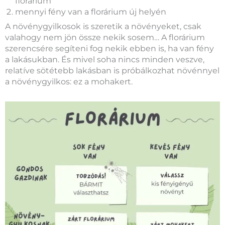
florárium
mennyi fény van a florárium új helyén
A növénygyilkosok is szeretik a növényeket, csak
valahogy nem jön össze nekik sosem… A florárium
szerencsére segíteni fog nekik ebben is, ha van fény
a lakásukban. És mivel soha nincs minden veszve,
relatíve sötétebb lakásban is próbálkozhat növénnyel
a növénygyilkos: ez a mohakert.