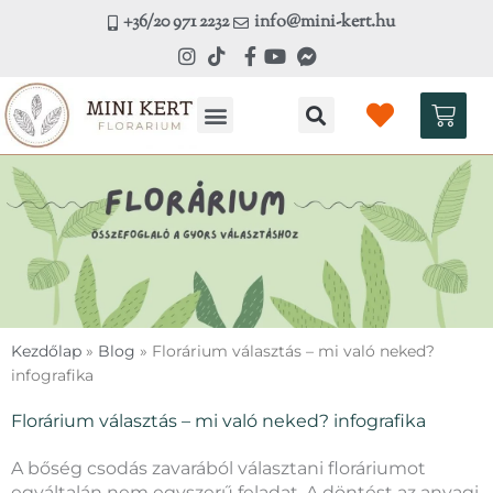
Skip
+36/20 971 2232
info@mini-kert.hu
to
content
Kosá
Kézműves workshop
Kezdőlap
»
Blog
»
Florárium választás – mi való neked?
infografika
Florárium választás – mi való neked? infografika
A bőség csodás zavarából választani floráriumot
egyáltalán nem egyszerű feladat. A döntést az anyagi