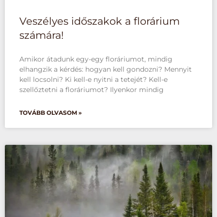
Veszélyes időszakok a florárium
számára!
Amikor átadunk egy-egy floráriumot, mindig
elhangzik a kérdés: hogyan kell gondozni? Mennyit
kell locsolni? Ki kell-e nyitni a tetejét? Kell-e
szellőztetni a floráriumot? Ilyenkor mindig
TOVÁBB OLVASOM »