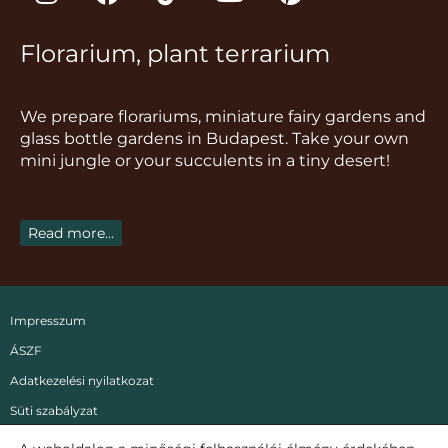
n
a
i
o
i
s
c
k
u
n
Florarium, plant terrarium
t
e
t
t
t
a
b
o
u
e
g
o
k
b
r
We prepare florariums, miniature fairy gardens and
r
o
e
e
glass bottle gardens in Budapest. Take your own
a
k
s
mini jungle or your succulents in a tiny desert!
m
t
Read more...
Impresszum
ÁSZF
Adatkezelési nyilatkozat
Süti szabályzat
In English