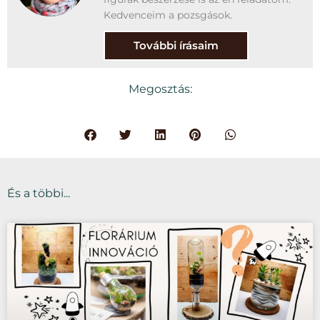
Kedvenceim a pozsgások.
További írásaim
Megosztás:
És a többi...