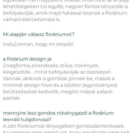
lehetőségeken túl egyéb, nagyon fontos tényezők is
befolyásolják, amik majd hatással lesznek a florárium
várható élettartamára is.
Mi alapján válassz floráriumot?
Indulj onnan, hogy mi tetszik!
a florárium design-ja
Üvegforma, elrendezés, stílus, növények,
kiegészítők… mind befolyásolják az összképet.
Vannak, akiknek a gömbök jönnek be, mások a
minimál design hívei és a szoliter (egynövényes)
beültetéseket kedvelik, megint mások palack-
pártiak.
mennyire lesz gondos növénygazdi a florárium
leendő tulajdonosa?
A zárt floráriumok lényegében gondozásmentesek.
Ez azonban nem jelenti azt, hogy egyáltalán nem kell