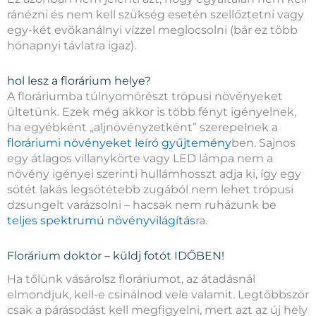
ránézni és nem kell szükség esetén szellőztetni vagy
egy-két evőkanálnyi vízzel meglocsolni (bár ez több
hónapnyi távlatra igaz).
hol lesz a florárium helye?
A floráriumba túlnyomórészt trópusi növényeket
ültetünk. Ezek még akkor is több fényt igényelnek,
ha egyébként „aljnövényzetként” szerepelnek a
floráriumi növényeket leíró gyűjtemény
ben. Sajnos
egy átlagos villanykörte vagy LED lámpa nem a
növény igényei szerinti hullámhosszt adja ki, így egy
sötét lakás legsötétebb zugából nem lehet trópusi
dzsungelt varázsolni – hacsak nem ruházunk be
teljes spektrumú növényvilágítás
ra.
Florárium doktor – küldj fotót IDŐBEN!
Ha tőlünk vásárolsz floráriumot, az átadásnál
elmondjuk, kell-e csinálnod vele valamit. Legtöbbször
csak a párásodást kell megfigyelni, mert azt az új hely