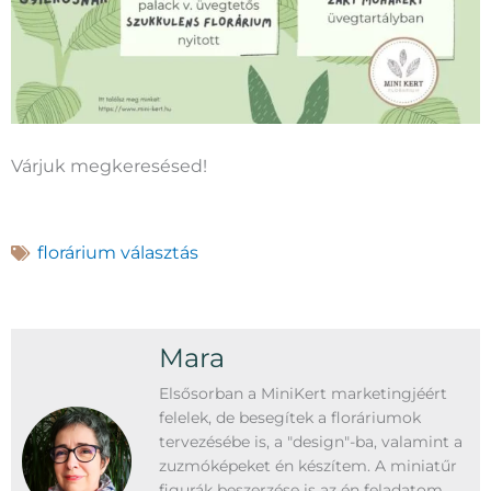
Várjuk megkeresésed!
florárium választás
Mara
Elsősorban a MiniKert marketingjéért
felelek, de besegítek a floráriumok
tervezésébe is, a "design"-ba, valamint a
zuzmóképeket én készítem. A miniatűr
figurák beszerzése is az én feladatom.