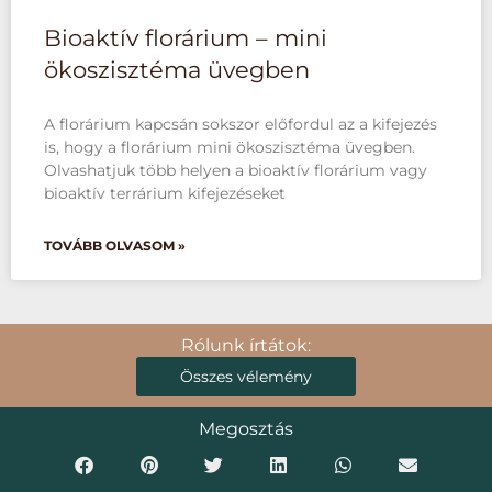
Bioaktív florárium – mini
ökoszisztéma üvegben
A florárium kapcsán sokszor előfordul az a kifejezés
is, hogy a florárium mini ökoszisztéma üvegben.
Olvashatjuk több helyen a bioaktív florárium vagy
bioaktív terrárium kifejezéseket
TOVÁBB OLVASOM »
Rólunk írtátok:
Összes vélemény
Megosztás