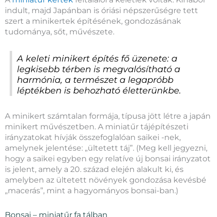
indult, majd Japánban is óriási népszerűségre tett
szert a minikertek építésének, gondozásának
tudománya, sőt, művészete.
A keleti minikert építés fő üzenete: a
legkisebb térben is megvalósítható a
harmónia, a természet a legapróbb
léptékben is behozható életterünkbe.
A minikert számtalan formája, típusa jött létre a japán
minikert művészetben. A miniatűr tájépítészeti
irányzatokat hívják összefoglalóan saikei -nek,
amelynek jelentése: „ültetett táj”. (Meg kell jegyezni,
hogy a saikei egyben egy relatíve új bonsai irányzatot
is jelent, amely a 20. század elején alakult ki, és
amelyben az ültetett növények gondozása kevésbé
„macerás”, mint a hagyományos bonsai-ban.)
Bonsai – miniatűr fa tálban