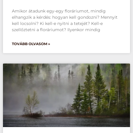
Amikor átadunk egy-egy floráriumot, mindig
elhangzik a kérdés: hogyan kell gondozni? Mennyit
kell locsolni? Ki kell-e nyitni a tetejét? Kell-e
szellőztetni a floráriumot? Ilyenkor mindig
TOVÁBB OLVASOM »