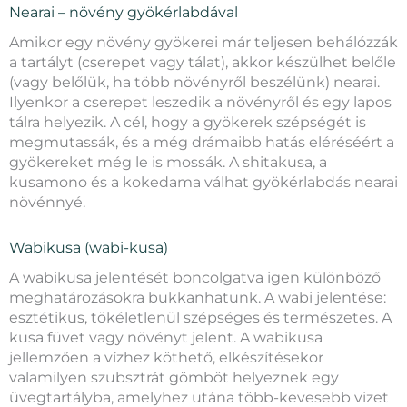
Nearai – növény gyökérlabdával
Amikor egy növény gyökerei már teljesen behálózzák
a tartályt (cserepet vagy tálat), akkor készülhet belőle
(vagy belőlük, ha több növényről beszélünk) nearai.
Ilyenkor a cserepet leszedik a növényről és egy lapos
tálra helyezik. A cél, hogy a gyökerek szépségét is
megmutassák, és a még drámaibb hatás eléréséért a
gyökereket még le is mossák. A shitakusa, a
kusamono és a kokedama válhat gyökérlabdás nearai
növénnyé.
Wabikusa (wabi-kusa)
A wabikusa jelentését boncolgatva igen különböző
meghatározásokra bukkanhatunk. A wabi jelentése:
esztétikus, tökéletlenül szépséges és természetes. A
kusa füvet vagy növényt jelent. A wabikusa
jellemzően a vízhez köthető, elkészítésekor
valamilyen szubsztrát gömböt helyeznek egy
üvegtartályba, amelyhez utána több-kevesebb vizet