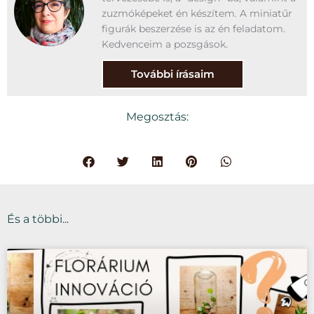
zuzmóképeket én készítem. A miniatűr
figurák beszerzése is az én feladatom.
Kedvenceim a pozsgások.
További írásaim
Megosztás:
És a többi...