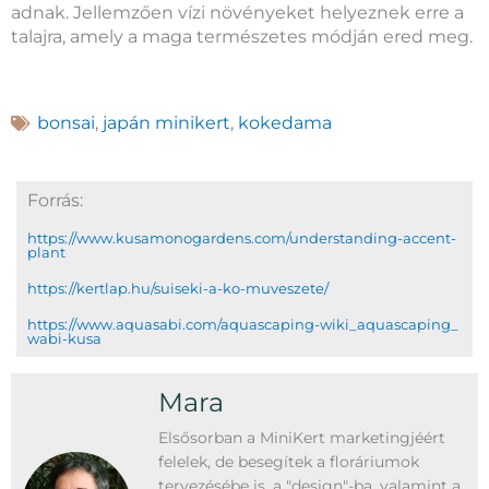
adnak. Jellemzően vízi növényeket helyeznek erre a
talajra, amely a maga természetes módján ered meg.
bonsai
,
japán minikert
,
kokedama
Forrás:
https://www.kusamonogardens.com/understanding-accent-
plant
https://kertlap.hu/suiseki-a-ko-muveszete/
https://www.aquasabi.com/aquascaping-wiki_aquascaping_
wabi-kusa
Mara
Elsősorban a MiniKert marketingjéért
felelek, de besegítek a floráriumok
tervezésébe is, a "design"-ba, valamint a