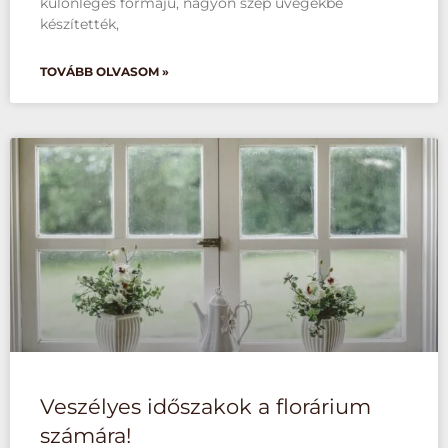
különleges formájú, nagyon szép üvegekbe
készítették,
TOVÁBB OLVASOM »
Veszélyes időszakok a florárium
számára!