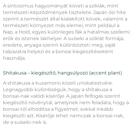
A sintoizmus hagyományát követi a sziklák, mint
természeti képződmények tisztelete. Japán ősi hite
szerint a természet által kialakított kövek, valamint a
természeti környezet más elemei, mint például a
Nap, a Hold, egyes különleges fák a hatalmas szellemi
erők és istenek lakhelyei. A suiseki a sziklát formája,
eredete, anyaga szerint különbözteti meg, saját
talpazatra helyezi és a bonsai kiegészítéseként
használja.
Shitakusa – kiegészítő, hangsúlyozó (accent plant)
A shitakusa a kusamono közeli unokatestvére.
Legnagyobb különbségük, hogy a shitakusa a
bonsai-nak valódi kísérője. A japán felfogás szerint
kiegészítő növénytál, amelynek nem feladata, hogy a
bonsai-tól elhódítsa a figyelmet, sokkal inkább
kiegészíti azt. Kísérője lehet nemcsak a bonsai-nak,
de a suiseki-nek is.