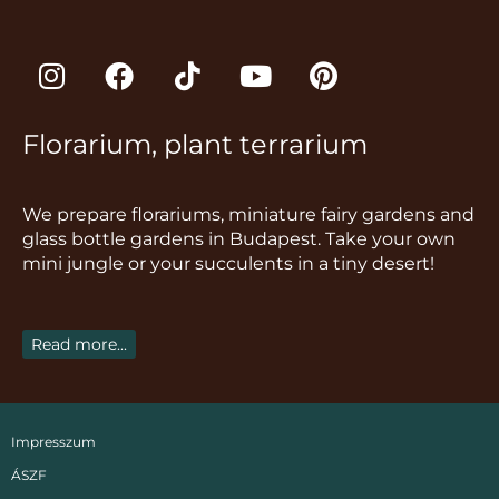
I
F
T
Y
P
n
a
i
o
i
s
c
k
u
n
Florarium, plant terrarium
t
e
t
t
t
a
b
o
u
e
g
o
k
b
r
We prepare florariums, miniature fairy gardens and
r
o
e
e
glass bottle gardens in Budapest. Take your own
a
k
s
mini jungle or your succulents in a tiny desert!
m
t
Read more...
Impresszum
ÁSZF