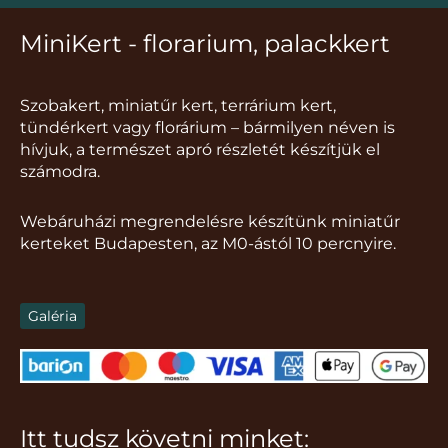
MiniKert - florarium, palackkert
Szobakert, miniatűr kert, terrárium kert,
tündérkert vagy florárium – bármilyen néven is
hívjuk, a természet apró részletét készítjük el
számodra.
Webáruházi megrendelésre készítünk miniatűr
kerteket Budapesten, az M0-ástól 10 percnyire.
Galéria
Itt tudsz követni minket: