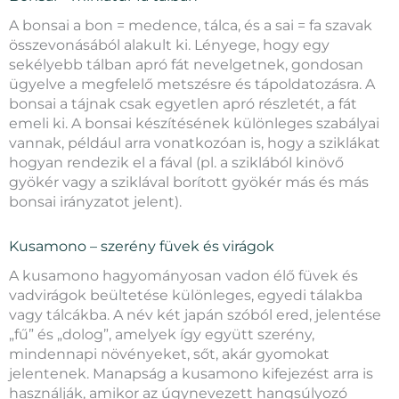
A bonsai a bon = medence, tálca, és a sai = fa szavak
összevonásából alakult ki. Lényege, hogy egy
sekélyebb tálban apró fát nevelgetnek, gondosan
ügyelve a megfelelő metszésre és tápoldatozásra. A
bonsai a tájnak csak egyetlen apró részletét, a fát
emeli ki. A bonsai készítésének különleges szabályai
vannak, például arra vonatkozóan is, hogy a sziklákat
hogyan rendezik el a fával (pl. a sziklából kinövő
gyökér vagy a sziklával borított gyökér más és más
bonsai irányzatot jelent).
Kusamono – szerény füvek és virágok
A kusamono hagyományosan vadon élő füvek és
vadvirágok beültetése különleges, egyedi tálakba
vagy tálcákba. A név két japán szóból ered, jelentése
„fű” és „dolog”, amelyek így együtt szerény,
mindennapi növényeket, sőt, akár gyomokat
jelentenek. Manapság a kusamono kifejezést arra is
használják, amikor az úgynevezett hangsúlyozó