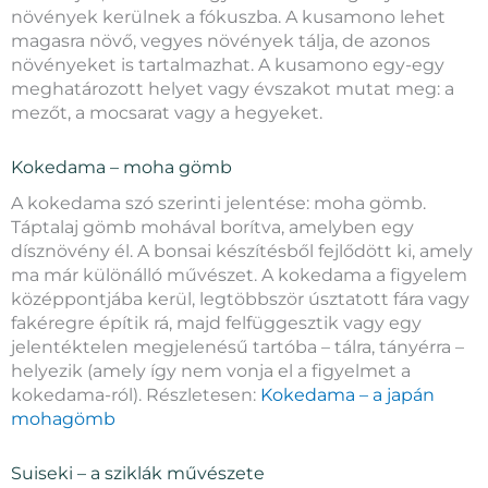
növények kerülnek a fókuszba. A kusamono lehet
magasra növő, vegyes növények tálja, de azonos
növényeket is tartalmazhat. A kusamono egy-egy
meghatározott helyet vagy évszakot mutat meg: a
mezőt, a mocsarat vagy a hegyeket.
Kokedama – moha gömb
A kokedama szó szerinti jelentése: moha gömb.
Táptalaj gömb mohával borítva, amelyben egy
dísznövény él. A bonsai készítésből fejlődött ki, amely
ma már különálló művészet. A kokedama a figyelem
középpontjába kerül, legtöbbször úsztatott fára vagy
fakéregre építik rá, majd felfüggesztik vagy egy
jelentéktelen megjelenésű tartóba – tálra, tányérra –
helyezik (amely így nem vonja el a figyelmet a
kokedama-ról). Részletesen:
Kokedama – a japán
mohagömb
Suiseki – a sziklák művészete