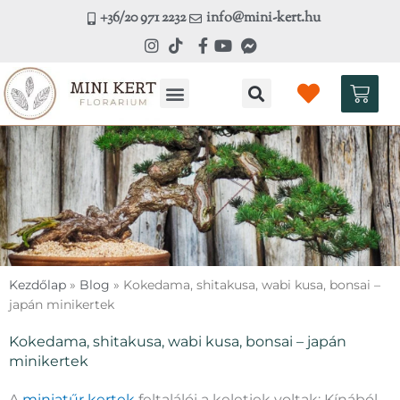
Skip
+36/20 971 2232
info@mini-kert.hu
to
content
Kosá
Kezdőlap
»
Blog
»
Kokedama, shitakusa, wabi kusa, bonsai –
japán minikertek
Kokedama, shitakusa, wabi kusa, bonsai – japán
minikertek
A
miniatűr kertek
feltalálói a keletiek voltak: Kínából