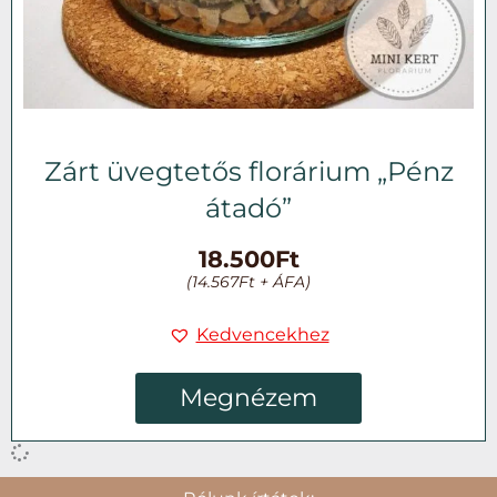
Zárt üvegtetős florárium „Pénz
átadó”
18.500
Ft
(
14.567
Ft
+ ÁFA)
Kedvencekhez
Megnézem