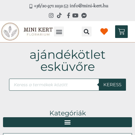
Skip
+36/20 971 2232
info@mini-kert.hu
to
content
Kosá
ajándékötlet
esküvőre
Products
KERESS
search
Kategóriák