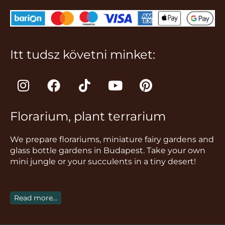
Itt tudsz követni minket:
I
F
T
Y
P
n
a
i
o
i
s
c
k
u
n
Florarium, plant terrarium
t
e
t
t
t
a
b
o
u
e
We prepare florariums, miniature fairy gardens and
g
o
k
b
r
glass bottle gardens in Budapest. Take your own
r
o
e
e
mini jungle or your succulents in a tiny desert!
a
k
s
m
t
Read more...