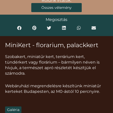
Rólunk írtátok:
Összes vélemény
Megosztás
MiniKert - florarium, palackkert
Szobakert, miniatűr kert, terrárium kert,
tündérkert vagy florárium – bármilyen néven is
hívjuk, a természet apró részletét készítjük el
számodra.
Webáruházi megrendelésre készítünk miniatűr
kerteket Budapesten, az M0-ástól 10 percnyire.
Galéria