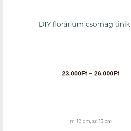
DIY florárium csomag tini
Á
23.000
Ft
–
26.000
Ft
r
t
a
r
t
o
m
á
m: 18 cm, sz: 15 cm
n