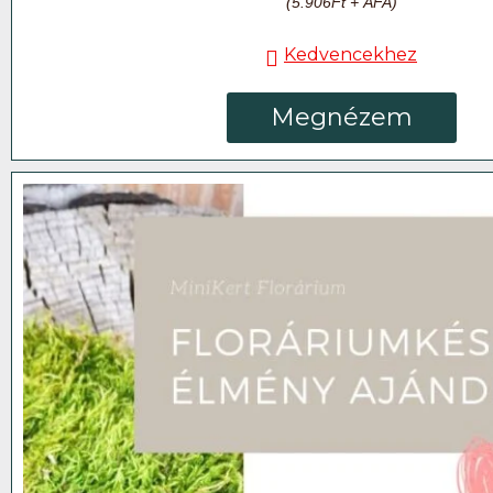
(
5.906
Ft
+ ÁFA)
Kedvencekhez
Megnézem