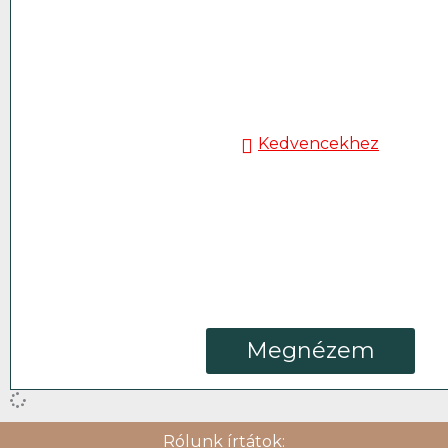
Kedvencekhez
Megnézem
Rólunk írtátok: