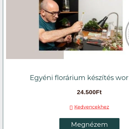
Egyéni florárium készítés wo
24.500
Ft
Kedvencekhez
Megnézem