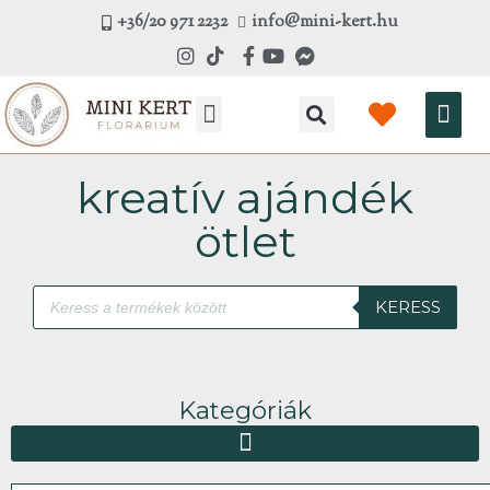
Skip
+36/20 971 2232
info@mini-kert.hu
to
content
Kosá
kreatív ajándék
ötlet
Products
KERESS
search
Kategóriák