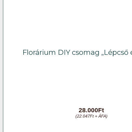
Florárium DIY csomag „Lépcső é
28.000
Ft
(
22.047
Ft
+ ÁFA)