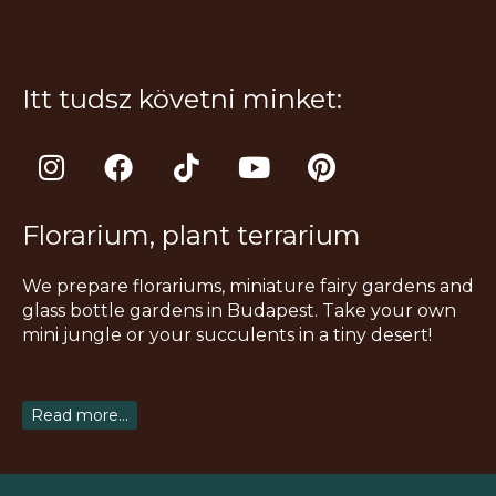
Itt tudsz követni minket:
I
F
T
Y
P
n
a
i
o
i
s
c
k
u
n
Florarium, plant terrarium
t
e
t
t
t
a
b
o
u
e
We prepare florariums, miniature fairy gardens and
g
o
k
b
r
glass bottle gardens in Budapest. Take your own
r
o
e
e
mini jungle or your succulents in a tiny desert!
a
k
s
m
t
Read more...