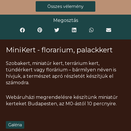
Összes vélemény
Megosztás
MiniKert - florarium, palackkert
Szobakert, miniatűr kert, terrárium kert,
tündérkert vagy florárium – bármilyen néven is
hívjuk, a természet apró részletét készítjük el
számodra.
Webáruházi megrendelésre készítünk miniatűr
kerteket Budapesten, az M0-ástól 10 percnyire.
Galéria