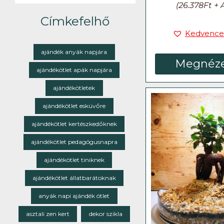
(
26.378
Ft
+ 
Címkefelhő
Kedvence
ajándék anyák napjára
Megnéz
ajándékötlet apák napjára
ajándékötletek
ajándékötlet esküvőre
ajándékötlet kertészkedőknek
ajándékötlet pedagógusnapra
ajándékötlet tiniknek
ajándékötlet állatbarátoknak
anyák napi ajándék ötlet
asztali zen kert
dekor szikla