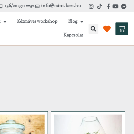
+36/20 971 2232
info@mini-kert.hu
k
Kézműves workshop
Blog
Kosá
Kapcsolat