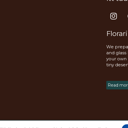
I
n
s
Florar
t
a
We prepar
g
and glass
r
your own m
a
tiny deser
m
Read more
fenntartva!