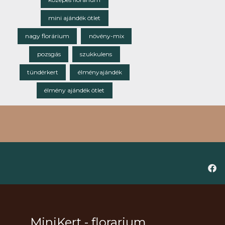
mini ajándék ötlet
nagy florárium
növény-mix
pozsgás
szukkulens
tündérkert
élményajándék
élmény ajándék ötlet
MiniKert - florarium,