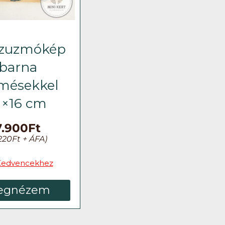
 zuzmókép
barna
mésekkel
1×16 cm
7.900
Ft
220
Ft
+ ÁFA)
Kedvencekhez
egnézem