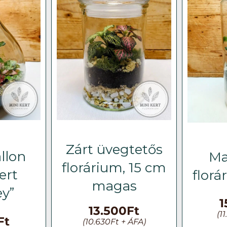
Zárt üvegtetős
llon
Ma
florárium, 15 cm
ert
florá
magas
y”
1
13.500
Ft
(
11
Ft
(
10.630
Ft
+ ÁFA)