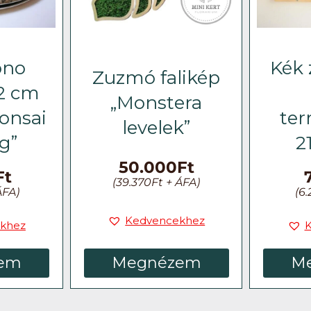
ono
Kék
Zuzmó falikép
32 cm
„Monstera
onsai
ter
levelek”
g”
2
50.000
Ft
Ft
(
39.370
Ft
+ ÁFA)
ÁFA)
(
6.
Kedvencekhez
khez
Megnézem
em
M