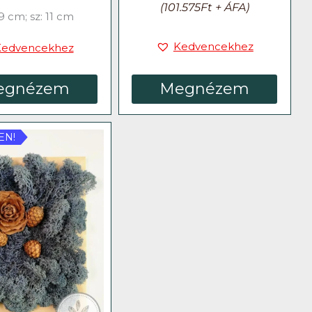
(
101.575
Ft
+ ÁFA)
9 cm; sz: 11 cm
Kedvencekhez
Kedvencekhez
Megnézem
egnézem
EN!