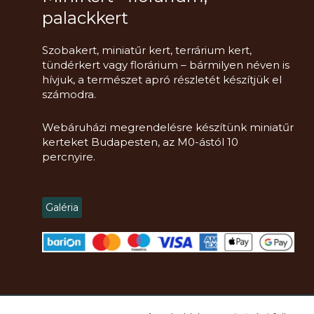
palackkert
Szobakert, miniatűr kert, terrárium kert,
tündérkert vagy florárium – bármilyen néven is
hívjuk, a természet apró részletét készítjük el
számodra.
Webáruházi megrendelésre készítünk miniatűr
kerteket Budapesten, az M0-ástól 10
percnyire.
Galéria
Copyright
2021 -
2026.
Mini Kert Florárium, DIY, Workshop
© Minden jog 