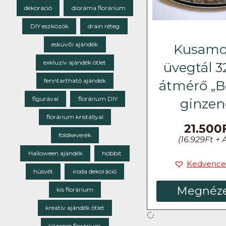
dekoráció
dioráma florárium
DIY eszközök
drain réteg
esküvői ajándék
Kusam
exkluzív ajándék ötlet
üvegtál 
fenntartható ajándék
átmérő „B
figurával
florárium DIY
ginzen
florárium kristállyal
21.500
földkeverék
(
16.929
Ft
+ 
Halloween ajándék
hobbit
Kedvence
húsvét
iroda dekoráció
Megnéz
kis florárium
kreatív ajándék ötlet
közepes florárium