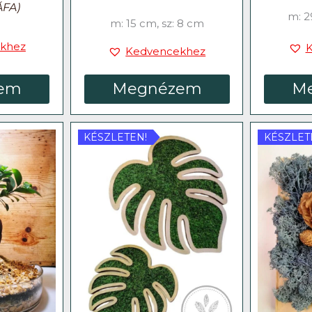
ÁFA)
m: 2
m: 15 cm, sz: 8 cm
khez
Kedvencekhez
em
Megnézem
M
KÉSZLETEN!
KÉSZLET