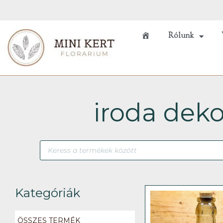
Skip
to
content
Rólunk
Főoldal
iroda deko
Products
search
Kategóriák
ÖSSZES TERMÉK