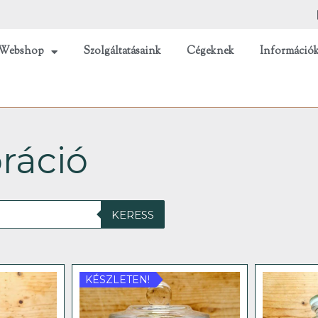
Webshop
Szolgáltatásaink
Cégeknek
Információ
ráció
KERESS
KÉSZLETEN!