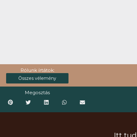
Rólunk írtátok:
Összes vélemény
Megosztás
Itt tu