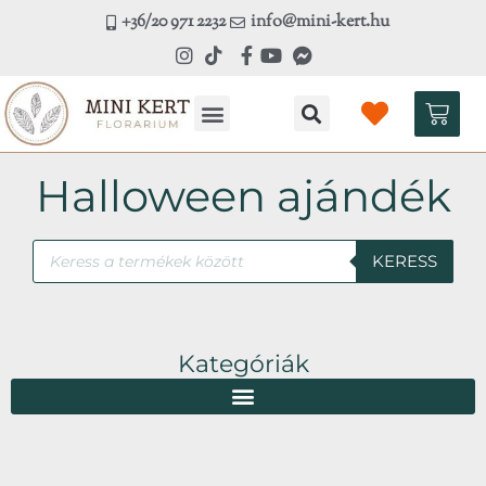
Skip
+36/20 971 2232
info@mini-kert.hu
to
content
Kosá
Halloween ajándék
Products
KERESS
search
Kategóriák