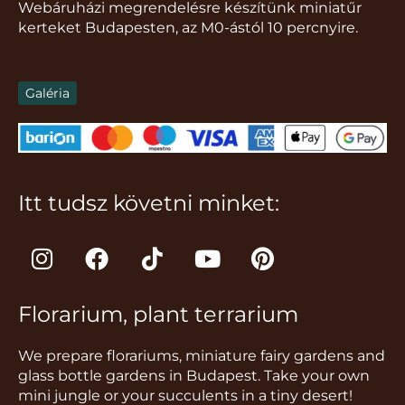
Webáruházi megrendelésre készítünk miniatűr
kerteket Budapesten, az M0-ástól 10 percnyire.
Galéria
Itt tudsz követni minket:
I
F
T
Y
P
n
a
i
o
i
s
c
k
u
n
Florarium, plant terrarium
t
e
t
t
t
a
b
o
u
e
We prepare florariums, miniature fairy gardens and
g
o
k
b
r
glass bottle gardens in Budapest. Take your own
r
o
e
e
mini jungle or your succulents in a tiny desert!